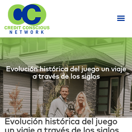
S
k
i
p
t
o
m
a
i
n
Evolución histórica del juego un viaje
c
a través de los siglos
o
n
t
e
n
t
Evolución histórica del juego
un viaje a través de los siglos