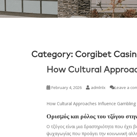
Category:
Corgibet Casi
How Cultural Approac
February 4, 2026
admlnlx
Leave a co
How Cultural Approaches Influence Gambling 
Ορισμός και ρόλος του τζόγου στη
Ο τζόγος είναι μια δραστηριότητα που έχει β
ψυχαγωγίας που προάγει την κοινωνική αλλη