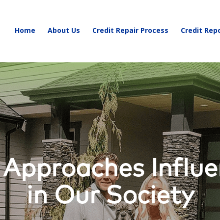
Home
About Us
Credit Repair Process
Credit Rep
 Approaches Influ
in Our Society