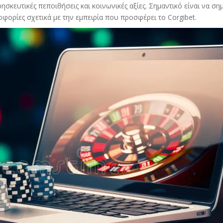
ησκευτικές πεποιθήσεις και κοινωνικές αξίες. Σημαντικό είναι να σημ
φορίες σχετικά με την εμπειρία που προσφέρει το Corgibet.