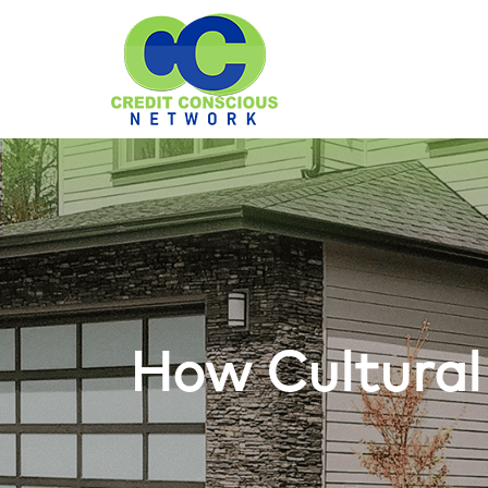
S
k
i
p
t
o
m
a
i
n
c
o
n
t
How Cultural
e
n
t