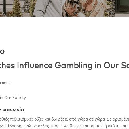
no
hes Influence Gambling in Our S
mment
in Our Society
ν κοινωνία
αθιές πολιτισμικές ρίζες και διαφέρει από χώρα σε χώρα. Σε ορισμέν
λεπίδραση, ενώ σε άλλες μπορεί να θεωρείται ταμπού ή ακόμη και 