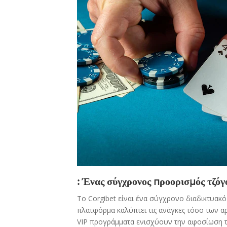
: Ένας σύγχρονος προορισμός τζόγ
Το Corgibet είναι ένα σύγχρονο διαδικτυακό
πλατφόρμα καλύπτει τις ανάγκες τόσο των 
VIP προγράμματα ενισχύουν την αφοσίωση τ