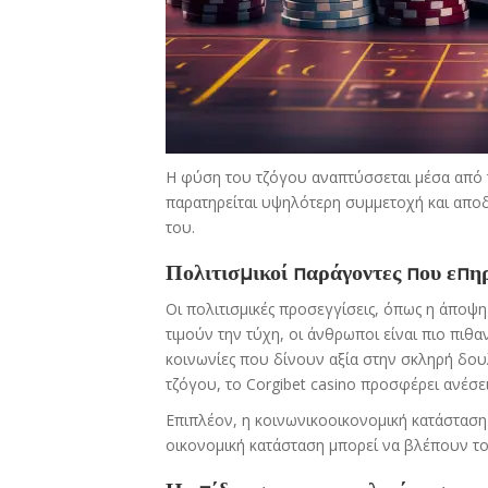
Η φύση του τζόγου αναπτύσσεται μέσα από τ
παρατηρείται υψηλότερη συμμετοχή και αποδο
του.
Πολιτισμικοί παράγοντες που επηρ
Οι πολιτισμικές προσεγγίσεις, όπως η άποψη
τιμούν την τύχη, οι άνθρωποι είναι πιο πιθα
κοινωνίες που δίνουν αξία στην σκληρή δου
τζόγου, το Corgibet casino προσφέρει ανέσε
Επιπλέον, η κοινωνικοοικονομική κατάσταση
οικονομική κατάσταση μπορεί να βλέπουν τον