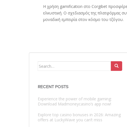
Η χρήση gamification στο Corgibet προσφέρει
ελκυστική. Ο σχεδιασμός της πλατφόρμας συν
μοναδική εμπειρία στον κόσμο του τζόγου.
Search
for:
RECENT POSTS
Experience the power of mobile gaming:
Download Madmoneycasino’s app now!
Explore top casino bonuses in 2026: Amazing
offers at LuckyWave you can’t miss