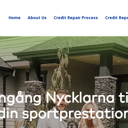
Home
About Us
Credit Repair Process
Credit Rep
mgång Nycklarna til
din sportprestatio