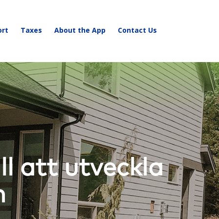
ort
Taxes
About the App
Contact Us
l att utveckla
n