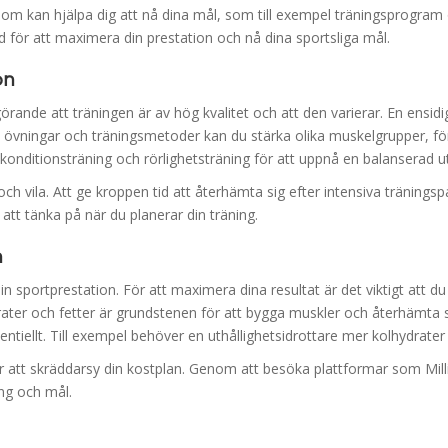
 som kan hjälpa dig att nå dina mål, som till exempel träningsprogram
d för att maximera din prestation och nå dina sportsliga mål.
on
örande att träningen är av hög kvalitet och att den varierar. En ensidig
av övningar och träningsmetoder kan du stärka olika muskelgrupper, fö
, konditionsträning och rörlighetsträning för att uppnå en balanserad u
och vila. Att ge kroppen tid att återhämta sig efter intensiva tränings
ip att tänka på när du planerar din träning.
n
n sportprestation. För att maximera dina resultat är det viktigt att du
drater och fetter är grundstenen för att bygga muskler och återhämta si
entiellt. Till exempel behöver en uthållighetsidrottare mer kolhydrater 
för att skräddarsy din kostplan. Genom att besöka plattformar som Mil
ning och mål.