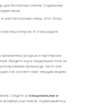
ды для бесплатных спинов. Социальные
подписчиков.
 в себя бесплатные спины. Этот бонус
х или иных бонусов. В этом разделе
 проверенных ресурсах и партнерских
ния. Вводите код в специальное поле на
 использования промокода. Часто они
одов и их соответствие текущим акциям.
пинов. Следите за
ежедневными и
ля активных участников. Подписывайтесь