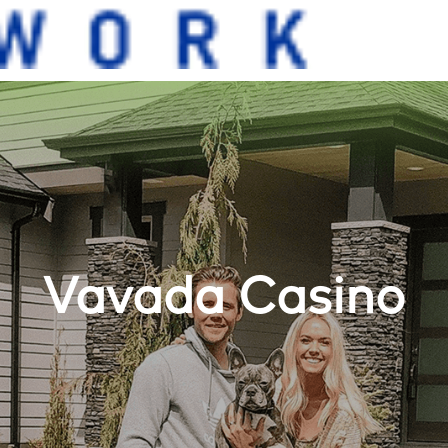
Vavada Casino