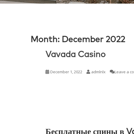
Month:
December 2022
Vavada Casino
December 1, 2022
admlnlx
Leave a c
Бесплатные спины в V