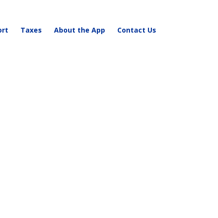
ort
Taxes
About the App
Contact Us