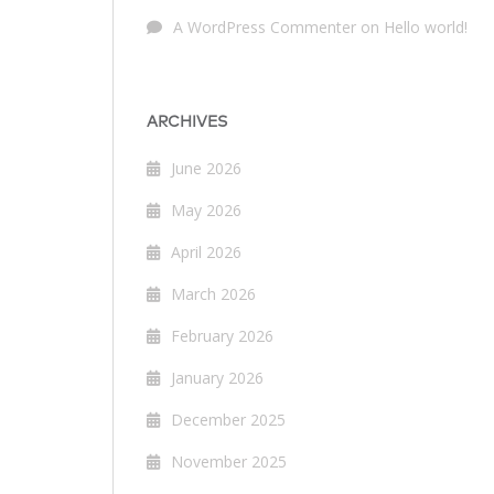
A WordPress Commenter
on
Hello world!
ARCHIVES
June 2026
May 2026
April 2026
March 2026
February 2026
January 2026
December 2025
November 2025