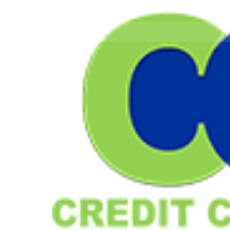
S
k
i
p
t
o
m
a
i
n
c
o
n
t
e
n
t