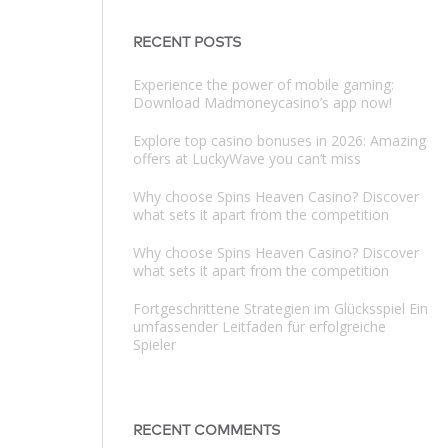
RECENT POSTS
Experience the power of mobile gaming:
Download Madmoneycasino’s app now!
Explore top casino bonuses in 2026: Amazing
offers at LuckyWave you can’t miss
Why choose Spins Heaven Casino? Discover
what sets it apart from the competition
Why choose Spins Heaven Casino? Discover
what sets it apart from the competition
Fortgeschrittene Strategien im Glücksspiel Ein
umfassender Leitfaden für erfolgreiche
Spieler
RECENT COMMENTS