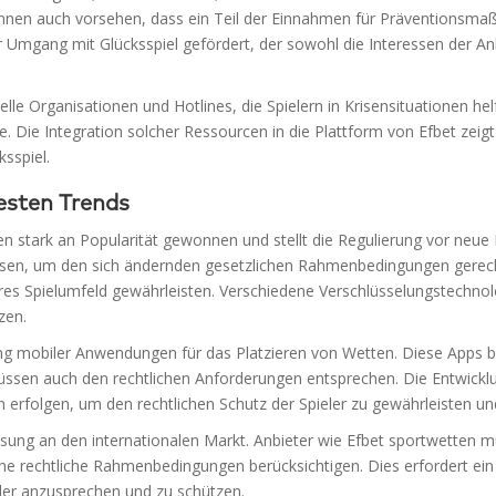
nen auch vorsehen, dass ein Teil der Einnahmen für Präventionsm
 Umgang mit Glücksspiel gefördert, der sowohl die Interessen der Anbi
elle Organisationen und Hotlines, die Spielern in Krisensituationen he
e. Die Integration solcher Ressourcen in die Plattform von Efbet ze
sspiel.
esten Trends
ren stark an Popularität gewonnen und stellt die Regulierung vor neu
assen, um den sich ändernden gesetzlichen Rahmenbedingungen gerec
res Spielumfeld gewährleisten. Verschiedene Verschlüsselungstechn
zen.
ng mobiler Anwendungen für das Platzieren von Wetten. Diese Apps b
müssen auch den rechtlichen Anforderungen entsprechen. Die Entwick
rfolgen, um den rechtlichen Schutz der Spieler zu gewährleisten und i
ssung an den internationalen Markt. Anbieter wie Efbet sportwetten 
che rechtliche Rahmenbedingungen berücksichtigen. Dies erfordert ein
eler anzusprechen und zu schützen.