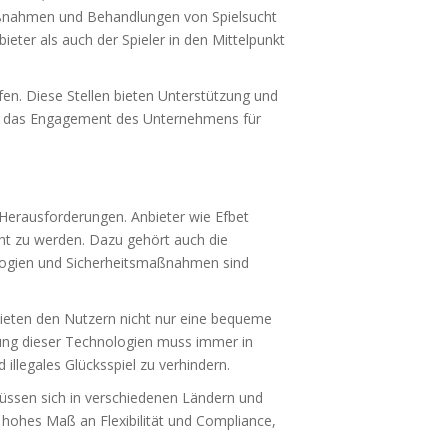
aßnahmen und Behandlungen von Spielsucht
eter als auch der Spieler in den Mittelpunkt
lfen. Diese Stellen bieten Unterstützung und
igt das Engagement des Unternehmens für
e Herausforderungen. Anbieter wie Efbet
ht zu werden. Dazu gehört auch die
ologien und Sicherheitsmaßnahmen sind
ieten den Nutzern nicht nur eine bequeme
lung dieser Technologien muss immer in
llegales Glücksspiel zu verhindern.
müssen sich in verschiedenen Ländern und
 hohes Maß an Flexibilität und Compliance,