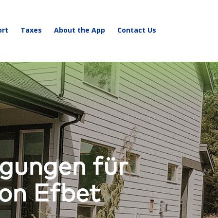
ort
Taxes
About the App
Contact Us
gungen für
von Efbet