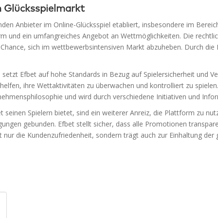
m Glücksspielmarkt
enden Anbieter im Online-Glücksspiel etabliert, insbesondere im Bere
orm und ein umfangreiches Angebot an Wettmöglichkeiten. Die rechtl
Chance, sich im wettbewerbsintensiven Markt abzuheben. Durch die Ei
 setzt Efbet auf hohe Standards in Bezug auf Spielersicherheit und 
n helfen, ihre Wettaktivitäten zu überwachen und kontrolliert zu spie
ernehmensphilosophie und wird durch verschiedene Initiativen und Inf
 seinen Spielern bietet, sind ein weiterer Anreiz, die Plattform zu nu
ungen gebunden. Efbet stellt sicher, dass alle Promotionen transpar
t nur die Kundenzufriedenheit, sondern trägt auch zur Einhaltung der g