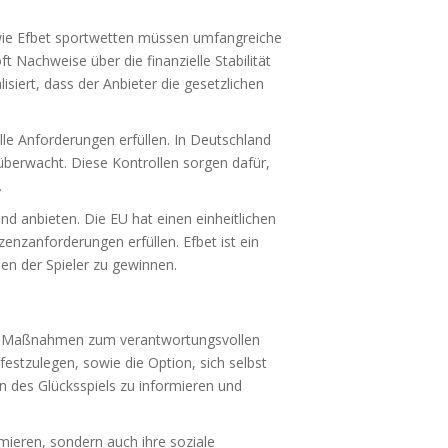
r wie Efbet sportwetten müssen umfangreiche
 Nachweise über die finanzielle Stabilität
iert, dass der Anbieter die gesetzlichen
lle Anforderungen erfüllen. In Deutschland
überwacht. Diese Kontrollen sorgen dafür,
.
end anbieten. Die EU hat einen einheitlichen
enzanforderungen erfüllen. Efbet ist ein
uen der Spieler zu gewinnen.
htet, Maßnahmen zum verantwortungsvollen
estzulegen, sowie die Option, sich selbst
en des Glücksspiels zu informieren und
mieren, sondern auch ihre soziale