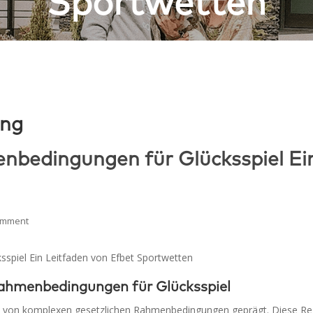
Sportwetten
ung
enbedingungen für Glücksspiel Ei
omment
sspiel Ein Leitfaden von Efbet Sportwetten
 Rahmenbedingungen für Glücksspiel
dern von komplexen gesetzlichen Rahmenbedingungen geprägt. Diese Re