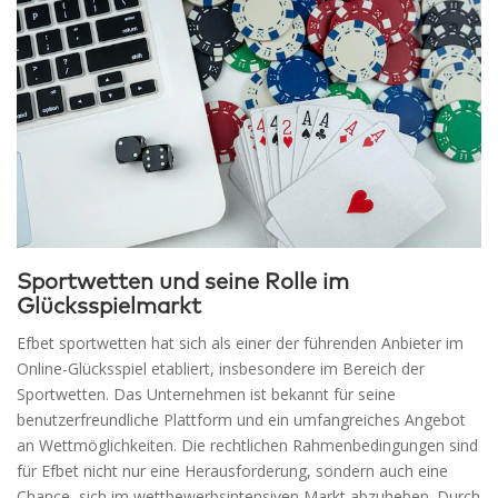
Sportwetten und seine Rolle im
Glücksspielmarkt
Efbet sportwetten hat sich als einer der führenden Anbieter im
Online-Glücksspiel etabliert, insbesondere im Bereich der
Sportwetten. Das Unternehmen ist bekannt für seine
benutzerfreundliche Plattform und ein umfangreiches Angebot
an Wettmöglichkeiten. Die rechtlichen Rahmenbedingungen sind
für Efbet nicht nur eine Herausforderung, sondern auch eine
Chance, sich im wettbewerbsintensiven Markt abzuheben. Durch