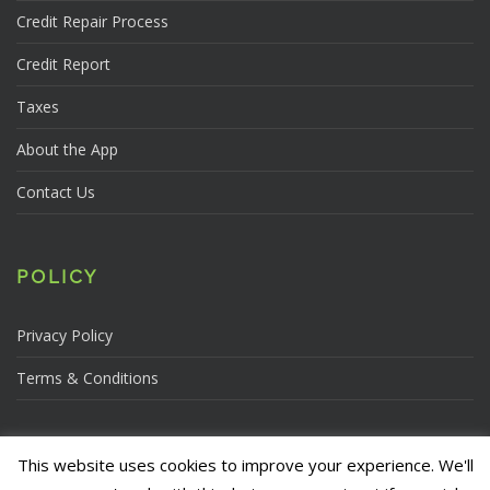
Credit Repair Process
Credit Report
Taxes
About the App
Contact Us
POLICY
Privacy Policy
Terms & Conditions
This website uses cookies to improve your experience. We'll