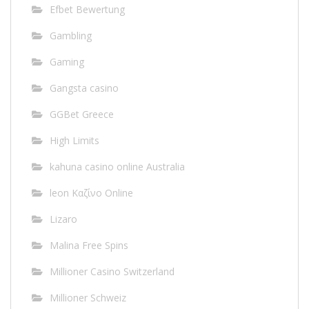
Efbet Bewertung
Gambling
Gaming
Gangsta casino
GGBet Greece
High Limits
kahuna casino online Australia
leon Καζίνο Online
Lizaro
Malina Free Spins
Millioner Casino Switzerland
Millioner Schweiz