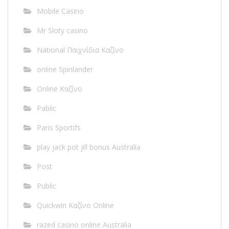
Mobile Casino
Mr Sloty casino
National Παιχνίδια Καζίνο
online Spinlander
Online Καζίνο
Pablic
Paris Sportifs
play jack pot jill bonus Australia
Post
Public
Quickwin Καζίνο Online
razed casino online Australia