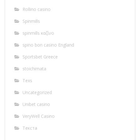
Rollino casino
Spinmills
spinmills καζίνο
spino bon casino England
Sportsbet Greece
stoichimata
Texs
Uncategorized
Unibet casino
VeryWell Casino
Текста