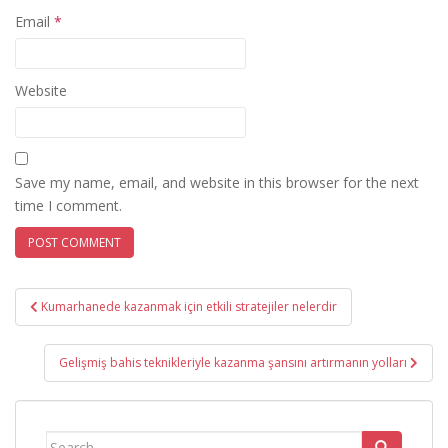
Email
*
Website
Save my name, email, and website in this browser for the next
time I comment.
Post
Kumarhanede kazanmak için etkili stratejiler nelerdir
navigation
Gelişmiş bahis teknikleriyle kazanma şansını artırmanın yolları
Search