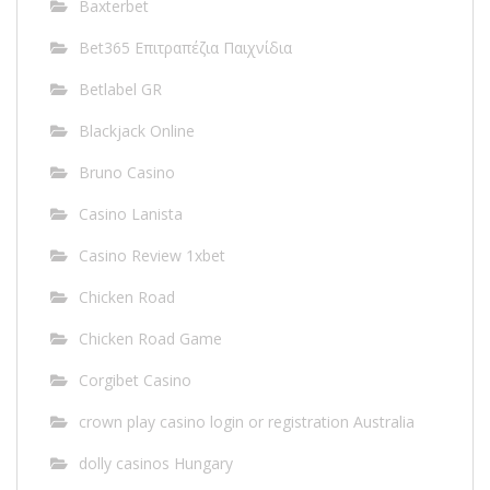
Baxterbet
Bet365 Επιτραπέζια Παιχνίδια
Betlabel GR
Blackjack Online
Bruno Casino
Casino Lanista
Casino Review 1xbet
Chicken Road
Chicken Road Game
Corgibet Casino
crown play casino login or registration Australia
dolly casinos Hungary