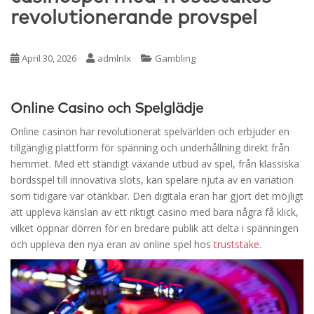
revolutionerande provspel
April 30, 2026
admlnlx
Gambling
Online Casino och Spelglädje
Online casinon har revolutionerat spelvärlden och erbjuder en
tillgänglig plattform för spänning och underhållning direkt från
hemmet. Med ett ständigt växande utbud av spel, från klassiska
bordsspel till innovativa slots, kan spelare njuta av en variation
som tidigare var otänkbar. Den digitala eran har gjort det möjligt
att uppleva känslan av ett riktigt casino med bara några få klick,
vilket öppnar dörren för en bredare publik att delta i spänningen
och uppleva den nya eran av online spel hos
truststake
.