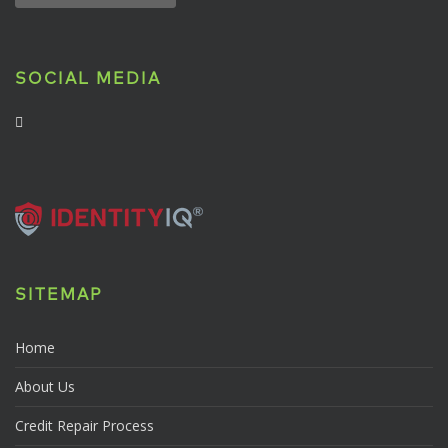
SOCIAL MEDIA
SITEMAP
Home
About Us
Credit Repair Process