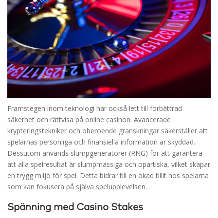
Framstegen inom teknologi har också lett till förbättrad
säkerhet och rättvisa på online casinon. Avancerade
krypteringstekniker och oberoende granskningar säkerställer att
spelarnas personliga och finansiella information är skyddad.
Dessutom används slumpgeneratorer (RNG) för att garantera
att alla spelresultat är slumpmässiga och opartiska, vilket skapar
en trygg miljö för spel. Detta bidrar till en ökad tillit hos spelarna
som kan fokusera på själva spelupplevelsen.
Spänning med Casino Stakes