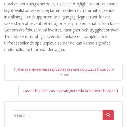
urval av betalningsmetoder, inklusive möjligheten att använda
kryptovalutor, vilket speglar en modern och framåtblickande
inställning. Kundsupporten är tillgänglig dygnet runt för att
säkerställa att eventuella frågor eller problem snabbt kan lösas.
Genom att fokusera på kvalitet, hastighet och trygghet strävar
Truststake efter att ge svenska spelare en komplett och
tillfredsställande spelupplevelse där de kan känna sig både
underhållna och omhändertagna.
Post
Jakie są najważniejsze przepisy prawne dotyczące hazardu w
navigation
Polsce
Caseas briljanta casinostrategier tävla och erövra borden
Search
for: