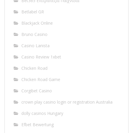
Bet365 Επιτραπέζια Παιχνίδια
Betlabel GR
Blackjack Online
Bruno Casino
Casino Lanista
Casino Review 1xbet
Chicken Road
Chicken Road Game
Corgibet Casino
crown play casino login or registration Australia
dolly casinos Hungary
Efbet Bewertung