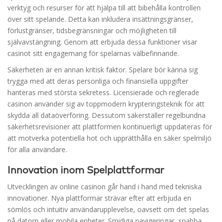
verktyg och resurser för att hjälpa till att bibehålla kontrollen
över sitt spelande. Detta kan inkludera insättningsgränser,
förlustgränser, tidsbegränsningar och möjligheten till
självavstängning. Genom att erbjuda dessa funktioner visar
casinot sitt engagemang för spelarnas välbefinnande.
Säkerheten är en annan kritisk faktor. Spelare bör känna sig
trygga med att deras personliga och finansiella uppgifter
hanteras med största sekretess. Licensierade och reglerade
casinon använder sig av toppmodern krypteringsteknik för att
skydda all dataöverföring. Dessutom säkerställer regelbundna
säkerhetsrevisioner att plattformen kontinuerligt uppdateras för
att motverka potentiella hot och upprätthålla en säker spelmiljö
för alla användare.
Innovation inom Spelplattformar
Utvecklingen av online casinon går hand i hand med tekniska
innovationer. Nya plattformar strävar efter att erbjuda en
sömlös och intuitiv användarupplevelse, oavsett om det spelas
på datorn eller mobila enheter. Smidiga navigeringar, snabba