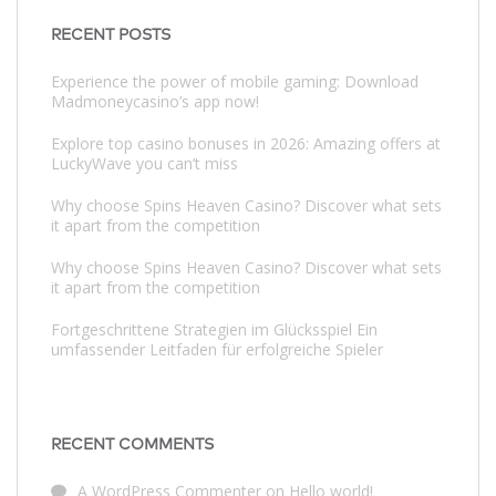
RECENT POSTS
Experience the power of mobile gaming: Download
Madmoneycasino’s app now!
Explore top casino bonuses in 2026: Amazing offers at
LuckyWave you can’t miss
Why choose Spins Heaven Casino? Discover what sets
it apart from the competition
Why choose Spins Heaven Casino? Discover what sets
it apart from the competition
Fortgeschrittene Strategien im Glücksspiel Ein
umfassender Leitfaden für erfolgreiche Spieler
RECENT COMMENTS
A WordPress Commenter
on
Hello world!