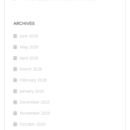
ARCHIVES
June 2026
May 2026
April 2026
March 2026
February 2026
January 2026
December 2025
November 2025
October 2025