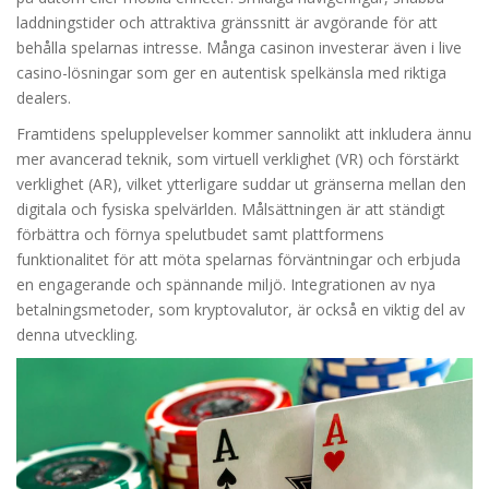
laddningstider och attraktiva gränssnitt är avgörande för att
behålla spelarnas intresse. Många casinon investerar även i live
casino-lösningar som ger en autentisk spelkänsla med riktiga
dealers.
Framtidens spelupplevelser kommer sannolikt att inkludera ännu
mer avancerad teknik, som virtuell verklighet (VR) och förstärkt
verklighet (AR), vilket ytterligare suddar ut gränserna mellan den
digitala och fysiska spelvärlden. Målsättningen är att ständigt
förbättra och förnya spelutbudet samt plattformens
funktionalitet för att möta spelarnas förväntningar och erbjuda
en engagerande och spännande miljö. Integrationen av nya
betalningsmetoder, som kryptovalutor, är också en viktig del av
denna utveckling.