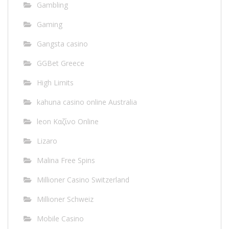
Gambling
Gaming
Gangsta casino
GGBet Greece
High Limits
kahuna casino online Australia
leon Καζίνο Online
Lizaro
Malina Free Spins
Millioner Casino Switzerland
Millioner Schweiz
Mobile Casino