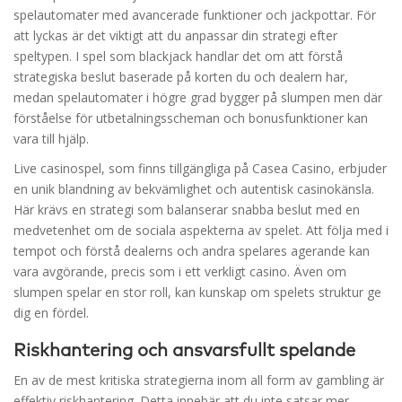
spelautomater med avancerade funktioner och jackpottar. För
att lyckas är det viktigt att du anpassar din strategi efter
speltypen. I spel som blackjack handlar det om att förstå
strategiska beslut baserade på korten du och dealern har,
medan spelautomater i högre grad bygger på slumpen men där
förståelse för utbetalningsscheman och bonusfunktioner kan
vara till hjälp.
Live casinospel, som finns tillgängliga på Casea Casino, erbjuder
en unik blandning av bekvämlighet och autentisk casinokänsla.
Här krävs en strategi som balanserar snabba beslut med en
medvetenhet om de sociala aspekterna av spelet. Att följa med i
tempot och förstå dealerns och andra spelares agerande kan
vara avgörande, precis som i ett verkligt casino. Även om
slumpen spelar en stor roll, kan kunskap om spelets struktur ge
dig en fördel.
Riskhantering och ansvarsfullt spelande
En av de mest kritiska strategierna inom all form av gambling är
effektiv riskhantering. Detta innebär att du inte satsar mer