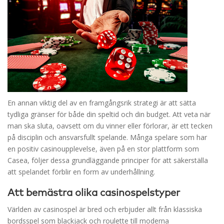
En annan viktig del av en framgångsrik strategi är att sätta
tydliga gränser för både din speltid och din budget. Att veta när
man ska sluta, oavsett om du vinner eller förlorar, är ett tecken
på disciplin och ansvarsfullt spelande. Många spelare som har
en positiv casinoupplevelse, även på en stor plattform som
Casea, följer dessa grundläggande principer för att säkerställa
att spelandet förblir en form av underhållning.
Att bemästra olika casinospelstyper
Världen av casinospel är bred och erbjuder allt från klassiska
bordsspel som blackjack och roulette till moderna