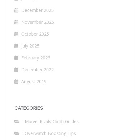
December 2025
November 2025
October 2025
July 2025
February 2023
December 2022
August 2019
CATEGORIES
! Marvel Rivals Climb Guides
! Overwatch Boosting Tips