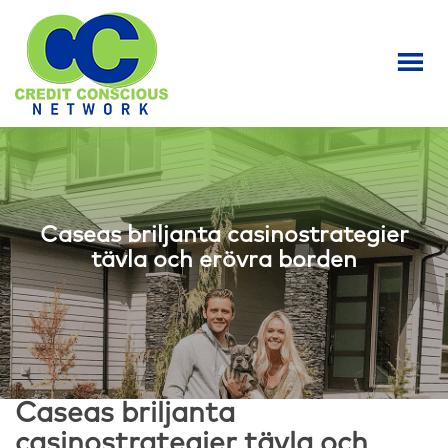
S
k
i
p
t
o
m
a
i
n
Caseas briljanta casinostrategier
c
tävla och erövra borden
o
n
t
e
n
t
Caseas briljanta
casinostrategier tävla och