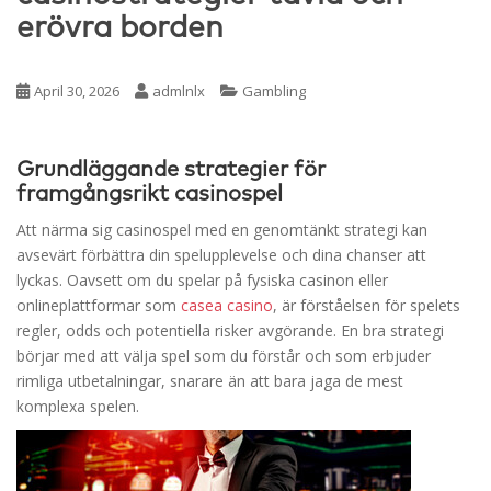
erövra borden
April 30, 2026
admlnlx
Gambling
Grundläggande strategier för
framgångsrikt casinospel
Att närma sig casinospel med en genomtänkt strategi kan
avsevärt förbättra din spelupplevelse och dina chanser att
lyckas. Oavsett om du spelar på fysiska casinon eller
onlineplattformar som
casea casino
, är förståelsen för spelets
regler, odds och potentiella risker avgörande. En bra strategi
börjar med att välja spel som du förstår och som erbjuder
rimliga utbetalningar, snarare än att bara jaga de mest
komplexa spelen.