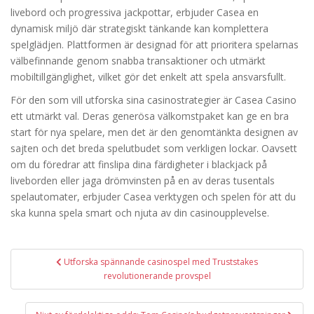
livebord och progressiva jackpottar, erbjuder Casea en
dynamisk miljö där strategiskt tänkande kan komplettera
spelglädjen. Plattformen är designad för att prioritera spelarnas
välbefinnande genom snabba transaktioner och utmärkt
mobiltillgänglighet, vilket gör det enkelt att spela ansvarsfullt.
För den som vill utforska sina casinostrategier är Casea Casino
ett utmärkt val. Deras generösa välkomstpaket kan ge en bra
start för nya spelare, men det är den genomtänkta designen av
sajten och det breda spelutbudet som verkligen lockar. Oavsett
om du föredrar att finslipa dina färdigheter i blackjack på
liveborden eller jaga drömvinsten på en av deras tusentals
spelautomater, erbjuder Casea verktygen och spelen för att du
ska kunna spela smart och njuta av din casinoupplevelse.
Post
Utforska spännande casinospel med Truststakes
navigation
revolutionerande provspel