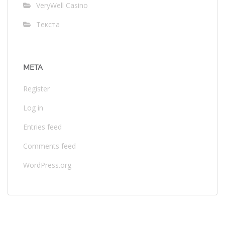
VeryWell Casino
Текста
META
Register
Log in
Entries feed
Comments feed
WordPress.org