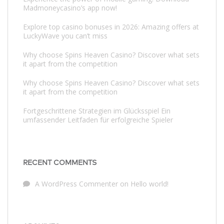
Madmoneycasino’s app now!
Explore top casino bonuses in 2026: Amazing offers at
LuckyWave you can’t miss
Why choose Spins Heaven Casino? Discover what sets
it apart from the competition
Why choose Spins Heaven Casino? Discover what sets
it apart from the competition
Fortgeschrittene Strategien im Glücksspiel Ein
umfassender Leitfaden für erfolgreiche Spieler
RECENT COMMENTS
A WordPress Commenter
on
Hello world!