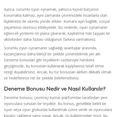
Ayrıca, sorumlu oyun oynamak, yalnızca kişisel bütçenizi
korumakla kalmaz, aynı zamanda çevrenizdeki insanlarla olan
ilişkilerinizi de olumlu yönde etkiler. Kumara aşırı bağlılık, sosyal
yaşantınızı olumsuz etkileyebilir. Bu nedenle, oyun oynamanın
eğlenceli yönlerini ön plana çıkararak, kaybetme riski taşıyan bir
aktiviteden daha fazlası olduğunun farkına varmalısınız.
Sorumlu oyun oynamanın sağladığı avantajlar arasında,
kazançlarınızı daha bilinçli bir şekilde yönetebilmek yer alır.
Deneme bonusları gibi teşviklerin cazibesiyle harekete
geçtiğinizde, bu bonusları kullanarak kayıplarınızı telafi etme
isteği duyabilirsiniz. Ancak, bu tür bonusları alırken dikkatli olmalı
ve hedeflerinizi net bir şekilde belirlemelisiniz.
Deneme Bonusu Nedir ve Nasıl Kullanılır?
Deneme bonusu, çevrimiçi kumar platformları tarafından yeni
oyunculara sunulan bir teşviktir. Bu bonus, genellikle belirli bir
oyun veya oyun grubunda kullanılmak üzere verilir ve oyunculara
kazanç sağlama şansı sunar. Ancak, nu kullanmadan önce, bu