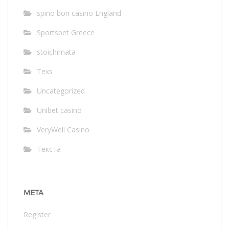
spino bon casino England
Sportsbet Greece
stoichimata
Texs
Uncategorized
Unibet casino
VeryWell Casino
Текста
META
Register