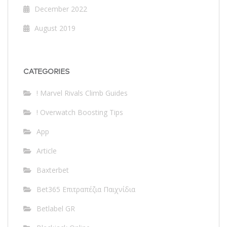
December 2022
August 2019
CATEGORIES
! Marvel Rivals Climb Guides
! Overwatch Boosting Tips
App
Article
Baxterbet
Bet365 Επιτραπέζια Παιχνίδια
Betlabel GR