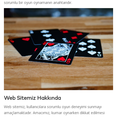
sorumlu bir oyun oynamanın anahtarıdır.
Web Sitemiz Hakkında
Web sitemiz, kullanıcılara sorumlu oyun deneyimi sunmayı
amaçlamaktadır. Amacımız, kumar oynarken dikkat edilmesi