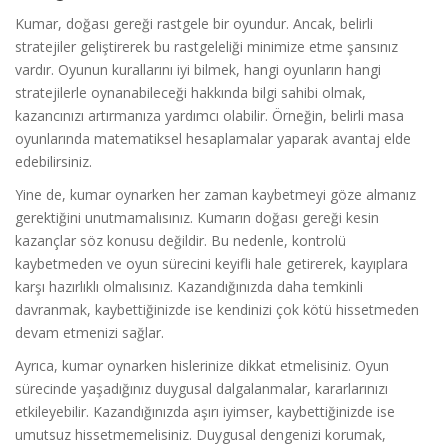
Kumar, doğası gereği rastgele bir oyundur. Ancak, belirli
stratejiler geliştirerek bu rastgeleliği minimize etme şansınız
vardır. Oyunun kurallarını iyi bilmek, hangi oyunların hangi
stratejilerle oynanabileceği hakkında bilgi sahibi olmak,
kazancınızı artırmanıza yardımcı olabilir. Örneğin, belirli masa
oyunlarında matematiksel hesaplamalar yaparak avantaj elde
edebilirsiniz.
Yine de, kumar oynarken her zaman kaybetmeyi göze almanız
gerektiğini unutmamalısınız. Kumarın doğası gereği kesin
kazançlar söz konusu değildir. Bu nedenle, kontrolü
kaybetmeden ve oyun sürecini keyifli hale getirerek, kayıplara
karşı hazırlıklı olmalısınız. Kazandığınızda daha temkinli
davranmak, kaybettiğinizde ise kendinizi çok kötü hissetmeden
devam etmenizi sağlar.
Ayrıca, kumar oynarken hislerinize dikkat etmelisiniz. Oyun
sürecinde yaşadığınız duygusal dalgalanmalar, kararlarınızı
etkileyebilir. Kazandığınızda aşırı iyimser, kaybettiğinizde ise
umutsuz hissetmemelisiniz. Duygusal dengenizi korumak,