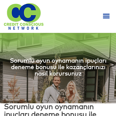
S
k
i
p
t
o
m
a
i
n
Sorumlu oyun oynamanın ipuçları
c
deneme bonusu ile kazançlarınızı
o
nasıl korursunuz
n
t
e
n
t
Sorumlu oyun oynamanın
ipuçları deneme bonusu ile