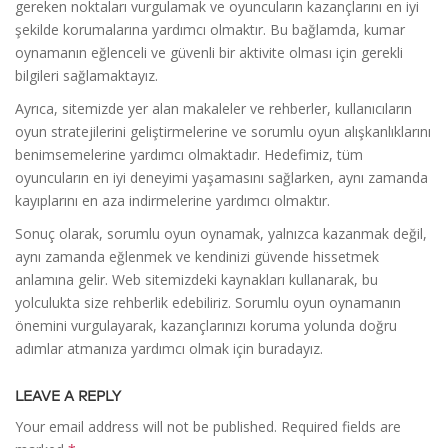
gereken noktaları vurgulamak ve oyuncuların kazançlarını en iyi
şekilde korumalarına yardımcı olmaktır. Bu bağlamda, kumar
oynamanın eğlenceli ve güvenli bir aktivite olması için gerekli
bilgileri sağlamaktayız.
Ayrıca, sitemizde yer alan makaleler ve rehberler, kullanıcıların
oyun stratejilerini geliştirmelerine ve sorumlu oyun alışkanlıklarını
benimsemelerine yardımcı olmaktadır. Hedefimiz, tüm
oyuncuların en iyi deneyimi yaşamasını sağlarken, aynı zamanda
kayıplarını en aza indirmelerine yardımcı olmaktır.
Sonuç olarak, sorumlu oyun oynamak, yalnızca kazanmak değil,
aynı zamanda eğlenmek ve kendinizi güvende hissetmek
anlamına gelir. Web sitemizdeki kaynakları kullanarak, bu
yolculukta size rehberlik edebiliriz. Sorumlu oyun oynamanın
önemini vurgulayarak, kazançlarınızı koruma yolunda doğru
adımlar atmanıza yardımcı olmak için buradayız.
LEAVE A REPLY
Your email address will not be published.
Required fields are