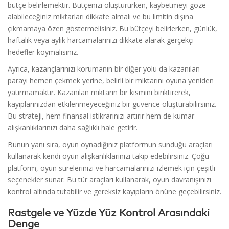
bütçe belirlemektir. Bütçenizi oluştururken, kaybetmeyi göze
alabileceğiniz miktarları dikkate almalı ve bu limitin dışına
çıkmamaya özen göstermelisiniz. Bu bütçeyi belirlerken, günlük,
haftalık veya aylık harcamalarınızı dikkate alarak gerçekçi
hedefler koymalısınız.
Ayrıca, kazançlarınızı korumanın bir diğer yolu da kazanılan
parayı hemen çekmek yerine, belirli bir miktarını oyuna yeniden
yatırmamaktır. Kazanılan miktarın bir kısmını biriktirerek,
kayıplarınızdan etkilenmeyeceğiniz bir güvence oluşturabilirsiniz.
Bu strateji, hem finansal istikrarınızı artırır hem de kumar
alışkanlıklarınızı daha sağlıklı hale getirir.
Bunun yanı sıra, oyun oynadığınız platformun sunduğu araçları
kullanarak kendi oyun alışkanlıklarınızı takip edebilirsiniz. Çoğu
platform, oyun sürelerinizi ve harcamalarınızı izlemek için çeşitli
seçenekler sunar. Bu tür araçları kullanarak, oyun davranışınızı
kontrol altında tutabilir ve gereksiz kayıpların önüne geçebilirsiniz.
Rastgele ve Yüzde Yüz Kontrol Arasındaki
Denge