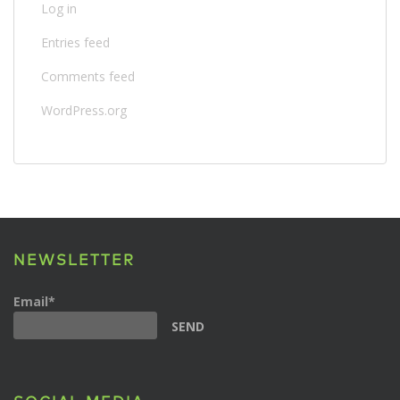
Log in
Entries feed
Comments feed
WordPress.org
NEWSLETTER
Email*