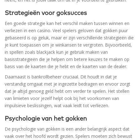
Strategieën voor goksucces
Een goede strategie kan het verschil maken tussen winnen en
verliezen in een casino. Veel spelers geloven dat gokken puur
gebaseerd is op geluk, maar er zijn verschillende strategieën die
je kunt toepassen om je winkansen te vergroten. Bijvoorbeeld,
in spellen zoals blackjack kun je gebruik maken van
basisstrategieën die je helpen om betere keuzes te maken op
basis van de kaarten die je hebt en de kaarten van de dealer.
Daarnaast is bankrollbeheer cruciaal. Dit houdt in dat je
verstandig omgaat met je ingezette bedragen en ervoor zorgt
dat je altijd genoeg geld hebt om verder te spelen. Het stellen
van limieten voor jezelf helpt ook bij het voorkomen van
impulsieve beslissingen, wat vaak leidt tot verliezen.
Psychologie van het gokken
De psychologie van gokken is een ander belangrijk aspect dat
vaak over het hoofd wordt gezien. Spelers moeten zich bewust