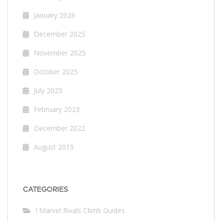
January 2026
December 2025
November 2025
October 2025
July 2025
February 2023
December 2022
August 2019
CATEGORIES
! Marvel Rivals Climb Guides