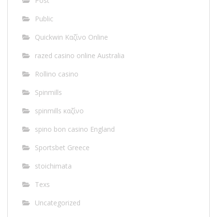
Post
Public
Quickwin Καζίνο Online
razed casino online Australia
Rollino casino
Spinmills
spinmills καζίνο
spino bon casino England
Sportsbet Greece
stoichimata
Texs
Uncategorized