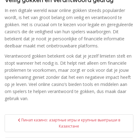
Veilig gokken en verantwoord gedrag
In een digitale wereld waar online gokken steeds populairder
wordt, is het van groot belang om veilig en verantwoord te
gokken. Het is cruciaal om te kiezen voor legale en gereguleerde
casino’s die de veiligheid van hun spelers waarborgen. Dit
betekent dat je nooit je persoonlijke of financiële informatie
deelbaar maakt met onbetrouwbare platforms.
Verantwoord gokken betekent ook dat je jezelf limieten stelt en
stopt wanneer het nodig is. Dit helpt niet alleen om financiële
problemen te voorkomen, maar zorgt er ook voor dat je jouw
speelervaring geniet zonder dat het een negatieve impact heeft
op je leven. Veel online casino’s bieden tools en middelen aan
om spelers te helpen verantwoord te gokken, dus maak daar
gebruik van.
Post
Пинап казино: азартные игры и крупные выигрыши в
navigation
Казахстане