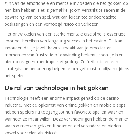
zijn van de emotionele en mentale invloeden die het gokken op
hen kan hebben. Het is gemakkelijk om verstrikt te raken in de
opwinding van een spel, wat kan leiden tot ondoordachte
beslissingen en een verhoogd risico op verliezen.
Het ontwikkelen van een sterke mentale discipline is essentieel
voor het bereiken van langdurig succes in het casino. Dit kan
inhouden dat je jezelf bewust maakt van je emoties en
momenten van frustratie of opwinding herkent, zodat je hier
niet op reageert met impulsief gedrag. Zelfreflectie en een
strategische benadering helpen je om gefocust te blijven tijdens
het spelen.
De rol van technologie in het gokken
Technologie heeft een enorme impact gehad op de casino-
industrie. Met de opkomst van online gokken en mobiele apps
hebben spelers nu toegang tot hun favoriete spellen waar en
wanneer ze maar willen. Deze veranderingen hebben de manier
waarop mensen gokken fundamenteel veranderd en bieden
zowel voordelen als risico’s.