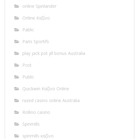
online Spinlander
Online Καζίνο
Pablic
Paris Sportifs
play jack pot jill bonus Australia
Post
Public
Quickwin Καζίνο Online
razed casino online Australia
Rollino casino
Spinmills
spinmills καζίνο