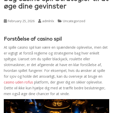
øge dine gevinster
February 25, 2026
admlnlx
Uncategorized
Forståelse af casino spil
At spille casino spil kan være en spændende oplevelse, men det
er vigtigt at forstå reglerne og strategierne bag hver enkelt
spiltype. Uanset om du spiller blackjack, roulette eller
slotmaskiner, er det afgørende at have en klar forståelse af,
hvordan spillet fungerer. For eksempel, hvis du ønsker at spille
for sjov og holde det ansvarligt, kan du overveje at bruge en
casino uden rofus
platform, der giver dig en sikker oplevelse.
Dette vil ikke kun hjælpe dig med at træffe bedre beslutninger,
men også øge dine chancer for at vinde.