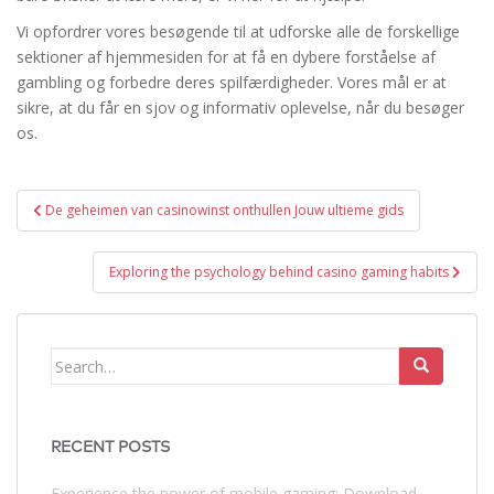
Vi opfordrer vores besøgende til at udforske alle de forskellige
sektioner af hjemmesiden for at få en dybere forståelse af
gambling og forbedre deres spilfærdigheder. Vores mål er at
sikre, at du får en sjov og informativ oplevelse, når du besøger
os.
Post
De geheimen van casinowinst onthullen Jouw ultieme gids
navigation
Exploring the psychology behind casino gaming habits
Search
for:
RECENT POSTS
Experience the power of mobile gaming: Download