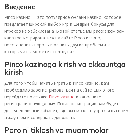
Введение
Pinco казино — это популярное онлайн-казино, которое
предлагает широкий выбор игр и щедрые бонусы для
игроков из Узбекистана. В этой статье мы расскажем вам,
как зарегистрироваться на сайте Pinco казино,
восстановить пароль и решить другие проблемы, с
которыми вы можете столкнуться.
Pinco kazinoga kirish va akkauntga
kirish
Для того чтобы начать играть в Pinco казино, вам
необходимо зарегистрироваться на сайте. Для этого
перейдите по ссылке
Pinko казино
и заполните
регистрационную форму. После регистрации вам будет
доступен личный кабинет, где вы сможете управлять своим
аккаунтом и совершать депозиты.
Parolni tiklash va muammolar