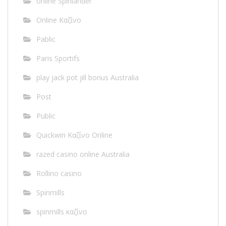
online Spinlander
Online Καζίνο
Pablic
Paris Sportifs
play jack pot jill bonus Australia
Post
Public
Quickwin Καζίνο Online
razed casino online Australia
Rollino casino
Spinmills
spinmills καζίνο