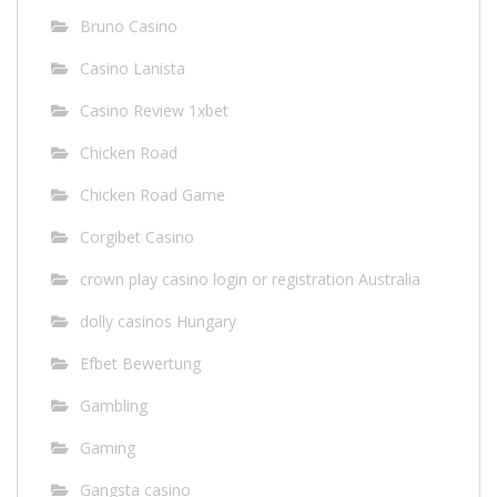
Bruno Casino
Casino Lanista
Casino Review 1xbet
Chicken Road
Chicken Road Game
Corgibet Casino
crown play casino login or registration Australia
dolly casinos Hungary
Efbet Bewertung
Gambling
Gaming
Gangsta casino