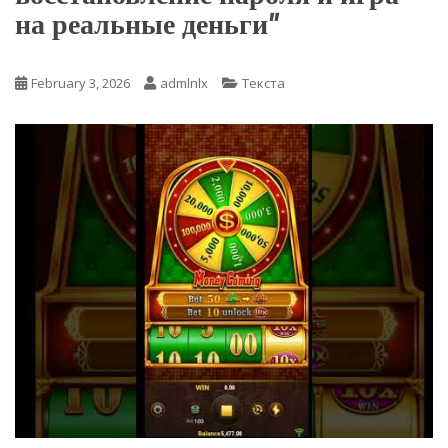
на реальные деньги”
February 3, 2026
admlnlx
Текста