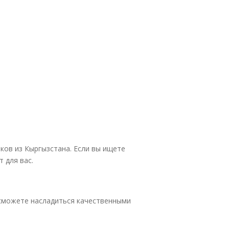
ков из Кыргызстана. Если вы ищете
 для вас.
ы сможете насладиться качественными