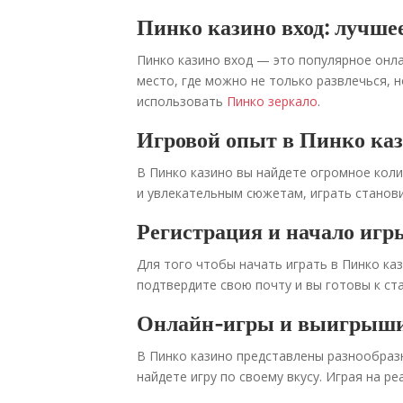
Пинко казино вход: лучше
Пинко казино вход — это популярное онла
место, где можно не только развлечься, 
использовать
Пинко зеркало
.
Игровой опыт в Пинко ка
В Пинко казино вы найдете огромное коли
и увлекательным сюжетам, играть станови
Регистрация и начало игр
Для того чтобы начать играть в Пинко ка
подтвердите свою почту и вы готовы к ста
Онлайн-игры и выигрыш
В Пинко казино представлены разнообразн
найдете игру по своему вкусу. Играя на р