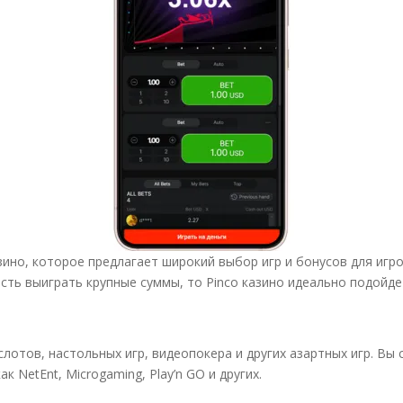
зино, которое предлагает широкий выбор игр и бонусов для игро
ь выиграть крупные суммы, то Pinco казино идеально подойдет
слотов, настольных игр, видеопокера и других азартных игр. В
к NetEnt, Microgaming, Play’n GO и других.