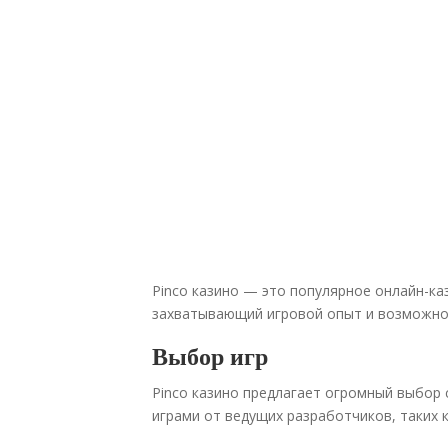
Pinco казино — это популярное онлайн-ка
захватывающий игровой опыт и возможност
Выбор игр
Pinco казино предлагает огромный выбор 
играми от ведущих разработчиков, таких ка