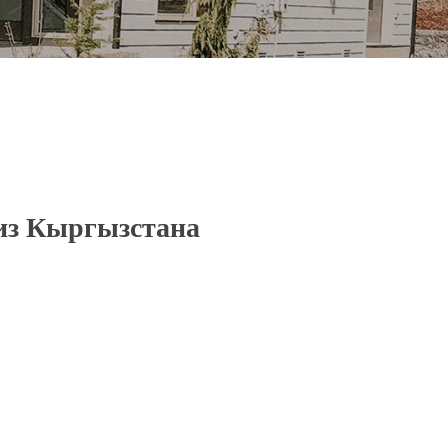
 из Кыргызстана