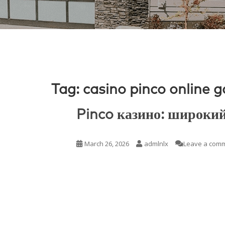
Tag:
casino pinco online 
Pinco казино: широкий
March 26, 2026
admlnlx
Leave a com