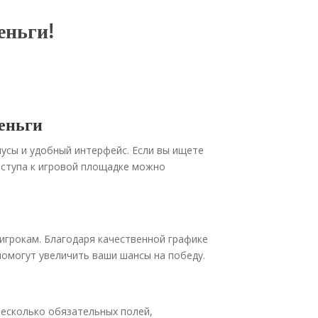
еньги!
еньги
нусы и удобный интерфейс. Если вы ищете
доступа к игровой площадке можно
игрокам. Благодаря качественной графике
помогут увеличить ваши шансы на победу.
несколько обязательных полей,