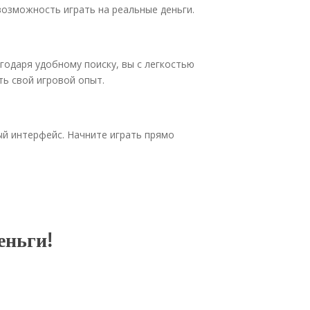
 возможность играть на реальные деньги.
годаря удобному поиску, вы с легкостью
ть свой игровой опыт.
ый интерфейс. Начните играть прямо
еньги!