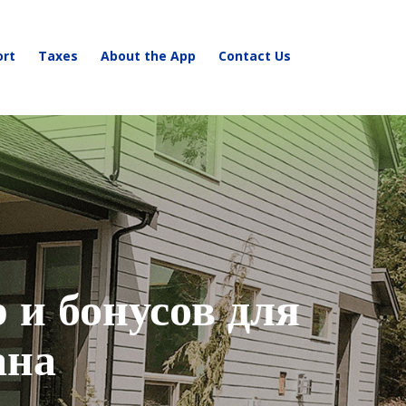
ort
Taxes
About the App
Contact Us
 и бонусов для
ана