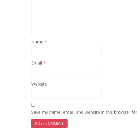
Name
*
Email
*
Website
Save my name, email, and website in this browser fo