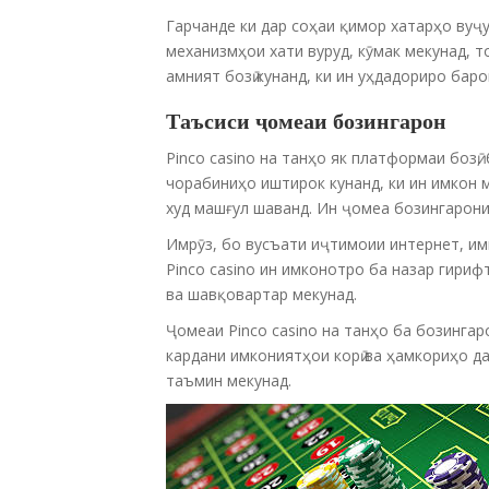
Гарчанде ки дар соҳаи қимор хатарҳо вуҷу
механизмҳои хати вуруд, кӯмак мекунад, т
амният бозӣ кунанд, ки ин уҳдадориро бар
Таъсиси ҷомеаи бозингарон
Pinco casino на танҳо як платформаи боз
чорабиниҳо иштирок кунанд, ки ин имкон 
худ машғул шаванд. Ин ҷомеа бозингарони 
Имрӯз, бо вусъати иҷтимоии интернет, имк
Pinco casino ин имконотро ба назар гири
ва шавқовартар мекунад.
Ҷомеаи Pinco casino на танҳо ба бозингар
кардани имкониятҳои корӣ ва ҳамкориҳо д
таъмин мекунад.