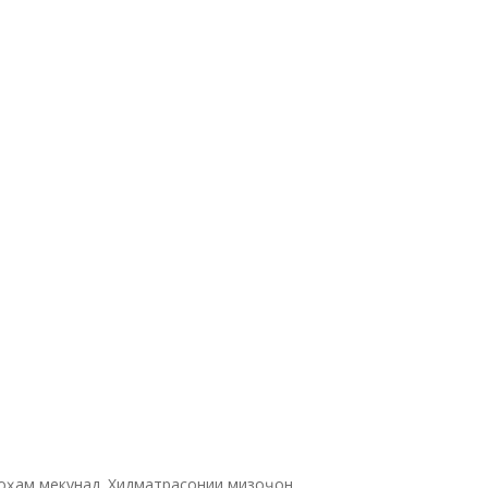
ароҳам мекунад. Хидматрасонии мизоҷон