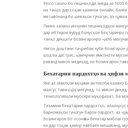
Pinco casino бо пешниҳоди зиёда аз 5000 
на танҳо дар соҳаи казинои онлайн, балк
метавонанд бо шеваҳои гуногун, аз ҷумла sl
Пинко казино инчунин пешниҳодҳои махсус
дар ибтидои вуруд бонусҳои беҳтаринро ги
танҳо диққати бозингаронро ҷалб мекунан
Нигоҳ доштани таҷрибаи хуби бозигарон д
шод ва дастрас, ҳамчунин имконоти мусоид
раванд имкон медиҳад, ки бозингарон тава
Бехатарии пардохтҳо ва ҳифзи 
Яке аз омилҳои муҳими интихоби казино б
махсус таваҷҷӯҳ мекунад, то имкон диҳад
технологияҳои муосири муҳофизат, ба мон
Таъмини бехатарии пардохтҳо, алалхусус в
барномаҳои гуногун барои пардохт, аз ҷум
бозингарон бо осонӣ ва бехатар маблағ гу
ки дар соҳаи қимор навбаён мешаванд, му