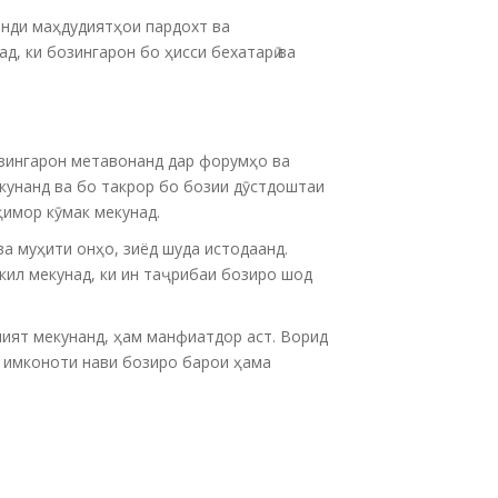
нанди маҳдудиятҳои пардохт ва
д, ки бозингарон бо ҳисси бехатарӣ ва
озингарон метавонанд дар форумҳо ва
кунанд ва бо такрор бо бозии дӯстдоштаи
қимор кӯмак мекунад.
ва муҳити онҳо, зиёд шуда истодаанд.
кил мекунад, ки ин таҷрибаи бозиро шод
олият мекунанд, ҳам манфиатдор аст. Ворид
а имконоти нави бозиро барои ҳама