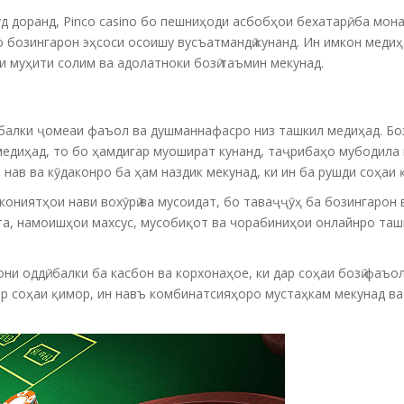
д доранд, Pinco casino бо пешниҳоди асбобҳои бехатарӣ, ба мо
о бозингарон эҳсоси осоишу вусъатмандӣ кунанд. Ин имкон медиҳа
ои муҳити солим ва адолатноки бозӣ таъмин мекунад.
ӣ, балки ҷомеаи фаъол ва душманнафасро низ ташкил медиҳад. Б
медиҳад, то бо ҳамдигар муошират кунанд, таҷрибаҳо мубодила 
нав ва кӯдаконро ба ҳам наздик мекунад, ки ин ба рушди соҳаи 
ониятҳои нави вохӯрӣ ва мусоидат, бо таваҷҷӯҳ ба бозингарон 
фта, намоишҳои махсус, мусобиқот ва чорабиниҳои онлайнро таш
они оддӣ, балки ба касбон ва корхонаҳое, ки дар соҳаи бозӣ фаъ
ар соҳаи қимор, ин навъ комбинатсияҳоро мустаҳкам мекунад в