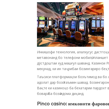
Инкишофи технология, алалхусус дастгоҳҳ
метавонанд бо телефони мобилӣ, планшет ё
дӯстдоштаи худ машғул шаванд. Казинои Pi
мекунад, ки ин таҷрибаи бозингариро беҳт
Таъсиси платформаҳои боэътимод ва бо ли
адолат дар бозӣ таъмин шавад. Бозингарон
Вақте ки казиноҳо ба бехатарии пардохт 
боварӣ ба бозӣ идома диҳанд.
Pinco casino: имконоти фарово