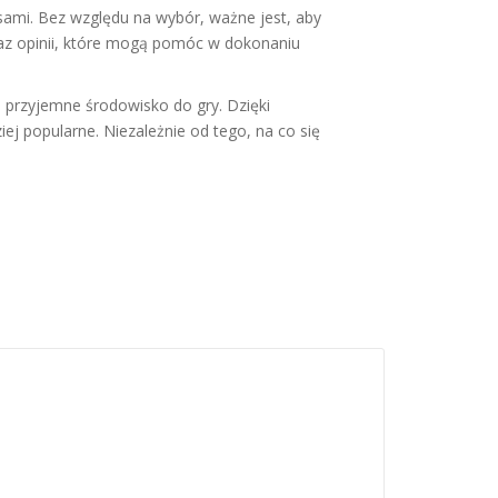
sami. Bez względu na wybór, ważne jest, aby
oraz opinii, które mogą pomóc w dokonaniu
 przyjemne środowisko do gry. Dzięki
 popularne. Niezależnie od tego, na co się