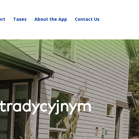
ort
Taxes
About the App
Contact Us
 tradycyjnym