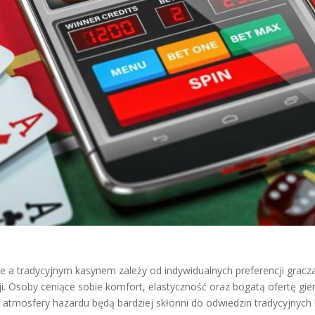
 tradycyjnym kasynem zależy od indywidualnych preferencji gracza.
. Osoby ceniące sobie komfort, elastyczność oraz bogatą ofertę gier
nej atmosfery hazardu będą bardziej skłonni do odwiedzin tradycyjnych