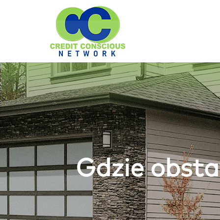
S
k
i
p
t
o
m
a
i
n
c
o
n
t
Gdzie obsta
e
n
t