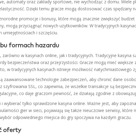
, automaty oraz zakłady sportowe, nie wychodząc z domu. Wiele pla
elastyczność. Dzięki temu gracze mogą dostosować czas spędzany 
żnorodne promocje i bonusy, które mogą znacznie zwiększyć budżet gr
y, mogą przyciągnąć nowych użytkowników. W tradycyjnych kasynach 
 umiejętnościach i szczęściu.
 obu formach hazardu
, zarówno w kasynach online, jak i tradycyjnych. Tradycyjne kasyna 
rdy bezpieczeństwa oraz przejrzystości. Gracze mogą mieć większe z
o, w tradycyjnych kasynach istnieje możliwość natychmiastowego zg
sują zaawansowane technologie zabezpieczeń, aby chronić dane osob
szyfrowania SSL, co zapewnia, że wszelkie transakcje są bezpieczne
acyjne, co daje graczom pewność, że działają zgodnie z obowiązuj
i wybierać tylko sprawdzone kasyna online. Ważne jest, aby zapoznać 
opularności gier w sieci, pojawiają się także nieuczciwe serwisy, kt
 wybór odpowiedniego miejsca do gry spoczywa na każdym graczu.
ć oferty