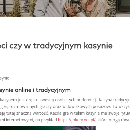
ci czy w tradycyjnym kasynie
synie
nie online i tradycyjnym
asynem jest często kwestią osobistych preferencji. Kasyna tradycyjn
er, rozmów innych graczy oraz widowiskowych pokazów. To wszystk
ają tutaj znaczną wartość. Każda gra w takim kasynie ma swoje rytuał
ami internetowymi, na przykład
https://jokery.net.pl/
, które mogą równ