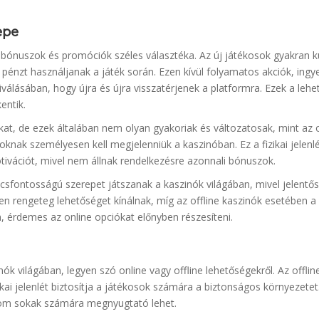
epe
a bónuszok és promóciók széles választéka. Az új játékosok gyakran 
 pénzt használjanak a játék során. Ezen kívül folyamatos akciók, i
álásában, hogy újra és újra visszatérjenek a platformra. Ezek a lehe
entik.
ókat, de ezek általában nem olyan gyakoriak és változatosak, mint a
knak személyesen kell megjelenniük a kaszinóban. Ez a fizikai jelenl
motivációt, mivel nem állnak rendelkezésre azonnali bónuszok.
fontosságú szerepet játszanak a kaszinók világában, mivel jelentős
en rengeteg lehetőséget kínálnak, míg az offline kaszinók esetében a 
n, érdemes az online opciókat előnyben részesíteni.
ók világában, legyen szó online vagy offline lehetőségekről. Az offli
ai jelenlét biztosítja a játékosok számára a biztonságos környezetet
zalom sokak számára megnyugtató lehet.