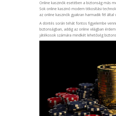
Online kaszinók esetében a biztonság más meg
Sok online kaszinó modern titkosítási technol
az online kaszinók gyakran harmadik fél által
A döntés során tehát fontos figyelembe venn
biztonságban, addig az online világban érdem
játékosok számára mindkét lehetőség biztons