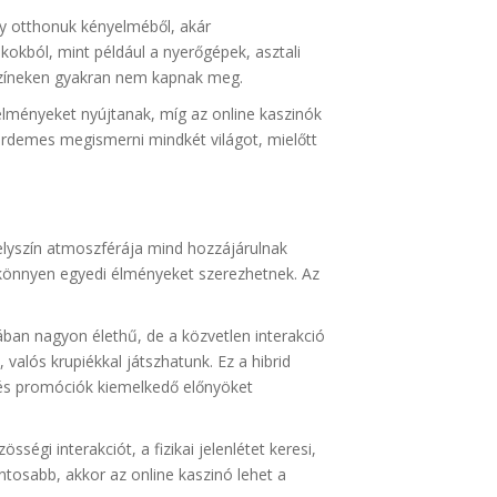
gy otthonuk kényelméből, akár
ékokból, mint például a nyerőgépek, asztali
yszíneken gyakran nem kapnak meg.
élményeket nyújtanak, míg az online kaszinók
 érdemes megismerni mindkét világot, mielőtt
helyszín atmoszférája mind hozzájárulnak
 könnyen egyedi élményeket szerezhetnek. Az
ában nagyon élethű, de a közvetlen interakció
 valós krupiékkal játszhatunk. Ez a hibrid
 és promóciók kiemelkedő előnyöket
égi interakciót, a fizikai jelenlétet keresi,
ntosabb, akkor az online kaszinó lehet a