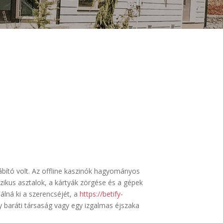
ábító volt. Az offline kaszinók hagyományos
zikus asztalok, a kártyák zörgése és a gépek
álná ki a szerencséjét, a
https://betify-
 baráti társaság vagy egy izgalmas éjszaka