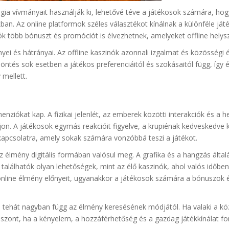
gia vívmányait használják ki, lehetővé téve a játékosok számára, ho
ban. Az online platformok széles választékot kínálnak a különféle ját
álók több bónuszt és promóciót is élvezhetnek, amelyeket offline hel
ei és hátrányai. Az offline kaszinók azonnali izgalmat és közösségi 
öntés sok esetben a játékos preferenciáitól és szokásaitól függ, így
mellett.
nziókat kap. A fizikai jelenlét, az emberek közötti interakciók és a 
jon. A játékosok egymás reakcióit figyelve, a krupiénak kedveskedve
 kapcsolatra, amely sokak számára vonzóbbá teszi a játékot.
 élmény digitális formában valósul meg. A grafika és a hangzás által
találhatók olyan lehetőségek, mint az élő kaszinók, ahol valós időben,
online élmény előnyeit, ugyanakkor a játékosok számára a bónuszok
, tehát nagyban függ az élmény keresésének módjától. Ha valaki a közöss
Viszont, ha a kényelem, a hozzáférhetőség és a gazdag játékkínálat fo