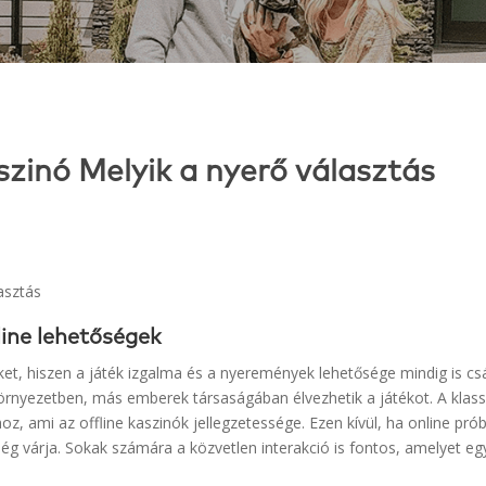
szinó Melyik a nyerő választás
asztás
fline lehetőségek
et, hiszen a játék izgalma és a nyeremények lehetősége mindig is cs
környezetben, más emberek társaságában élvezhetik a játékot. A klass
, ami az offline kaszinók jellegzetessége. Ezen kívül, ha online prób
 várja. Sokak számára a közvetlen interakció is fontos, amelyet egy