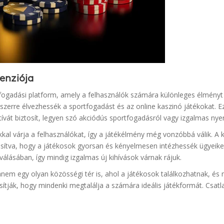
menziója
tfogadási platform, amely a felhasználók számára különleges élményt kí
szerre élvezhessék a sportfogadást és az online kaszinó játékokat. E
ívát biztosít, legyen szó akciódús sportfogadásról vagy izgalmas nye
al várja a felhasználókat, így a játékélmény még vonzóbbá válik. A k
ztosítva, hogy a játékosok gyorsan és kényelmesen intézhessék ügyeiket
válásában, így mindig izgalmas új kihívások várnak rájuk.
anem egy olyan közösségi tér is, ahol a játékosok találkozhatnak, és
ítják, hogy mindenki megtalálja a számára ideális játékformát. Csatla