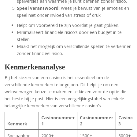
spelversies aan waarmee je kunt oefenen zonder risico.
Speel verantwoord:
Wees je bewust van je emoties en
speel niet onder invloed van stress of druk.
Helpt om voorbereid te zijn voordat je gaat gokken.
Minimaliseert financiële risico’s door een budget in te
stellen.
Maakt het mogelijk om verschillende spellen te verkennen
zonder financieel risico.
Kenmerkenanalyse
Bij het kiezen van een casino is het essentieel om de
verschillende kenmerken te begrijpen. Dit helpt je om een
weloverwogen keuze te maken en te kiezen voor de optie die
het beste bij je past. Hier is een vergelijkingstabel van enkele
belangrijke kenmerken van verschillende casino’s.
Casinonummer
Casinonummer
Casino
Kenmerk
1
2
3
Spelaanbod
2000+
1500+
3000+