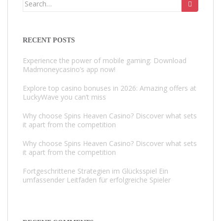
Search
for:
RECENT POSTS
Experience the power of mobile gaming: Download
Madmoneycasino’s app now!
Explore top casino bonuses in 2026: Amazing offers at
LuckyWave you can’t miss
Why choose Spins Heaven Casino? Discover what sets
it apart from the competition
Why choose Spins Heaven Casino? Discover what sets
it apart from the competition
Fortgeschrittene Strategien im Glücksspiel Ein
umfassender Leitfaden für erfolgreiche Spieler