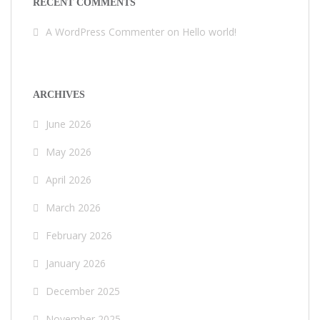
RECENT COMMENTS
A WordPress Commenter
on
Hello world!
ARCHIVES
June 2026
May 2026
April 2026
March 2026
February 2026
January 2026
December 2025
November 2025