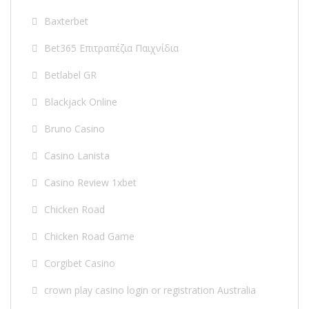
Baxterbet
Bet365 Επιτραπέζια Παιχνίδια
Betlabel GR
Blackjack Online
Bruno Casino
Casino Lanista
Casino Review 1xbet
Chicken Road
Chicken Road Game
Corgibet Casino
crown play casino login or registration Australia