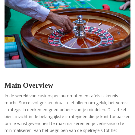
Main Overview
In de wereld van casinospeelautomaten en tafels is kennis
macht. Succesvol gokken draait niet alleen om geluk; het vereist
strategisch denken en goed beheer van je middelen. Dit artikel
biedt inzicht in de belangrijkste strategieën die je kunt toepassen
om je winstgevendheid te maximaliseren en je verliesrisico te
minimaliseren. Van het begrijpen van de spelregels tot het