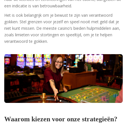
een indicatie is van betrouwbaarheid.
Het is ook belangrijk om je bewust te zijn van verantwoord
gokken. Stel grenzen voor jezelf en speel nooit met geld dat je
niet kunt missen. De meeste casino’s bieden hulpmiddelen aan,
zoals limieten voor stortingen en speeltijd, om je te helpen
verantwoord te gokken.
Waarom kiezen voor onze strategieën?