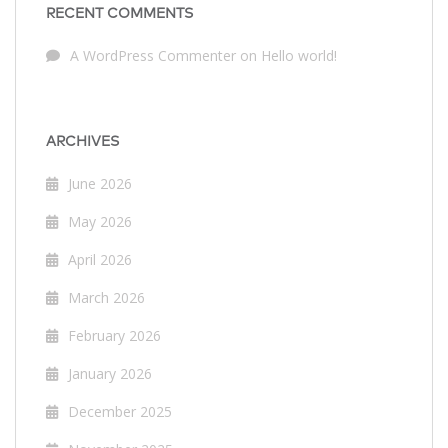
RECENT COMMENTS
A WordPress Commenter
on
Hello world!
ARCHIVES
June 2026
May 2026
April 2026
March 2026
February 2026
January 2026
December 2025