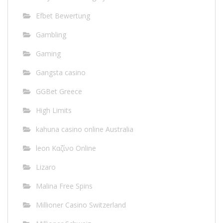
Efbet Bewertung
Gambling
Gaming
Gangsta casino
GGBet Greece
High Limits
kahuna casino online Australia
leon Καζίνο Online
Lizaro
Malina Free Spins
Millioner Casino Switzerland