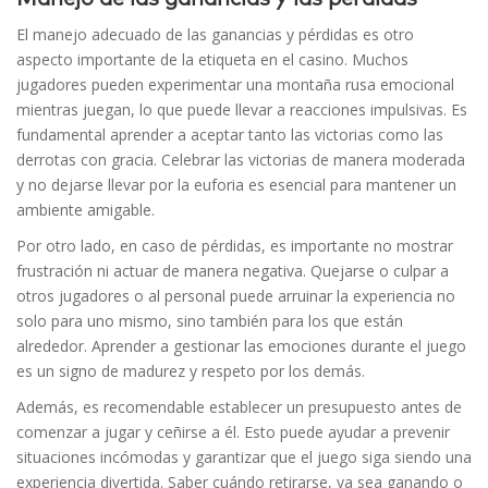
El manejo adecuado de las ganancias y pérdidas es otro
aspecto importante de la etiqueta en el casino. Muchos
jugadores pueden experimentar una montaña rusa emocional
mientras juegan, lo que puede llevar a reacciones impulsivas. Es
fundamental aprender a aceptar tanto las victorias como las
derrotas con gracia. Celebrar las victorias de manera moderada
y no dejarse llevar por la euforia es esencial para mantener un
ambiente amigable.
Por otro lado, en caso de pérdidas, es importante no mostrar
frustración ni actuar de manera negativa. Quejarse o culpar a
otros jugadores o al personal puede arruinar la experiencia no
solo para uno mismo, sino también para los que están
alrededor. Aprender a gestionar las emociones durante el juego
es un signo de madurez y respeto por los demás.
Además, es recomendable establecer un presupuesto antes de
comenzar a jugar y ceñirse a él. Esto puede ayudar a prevenir
situaciones incómodas y garantizar que el juego siga siendo una
experiencia divertida. Saber cuándo retirarse, ya sea ganando o