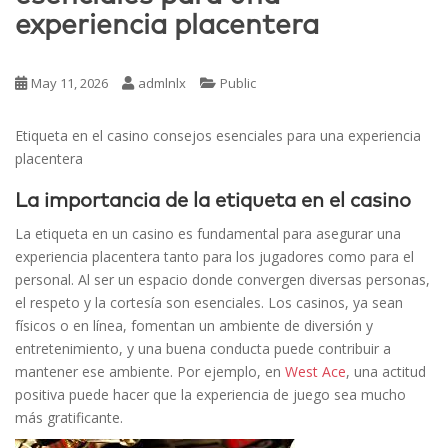
experiencia placentera
May 11, 2026
admlnlx
Public
Etiqueta en el casino consejos esenciales para una experiencia
placentera
La importancia de la etiqueta en el casino
La etiqueta en un casino es fundamental para asegurar una
experiencia placentera tanto para los jugadores como para el
personal. Al ser un espacio donde convergen diversas personas,
el respeto y la cortesía son esenciales. Los casinos, ya sean
físicos o en línea, fomentan un ambiente de diversión y
entretenimiento, y una buena conducta puede contribuir a
mantener ese ambiente. Por ejemplo, en
West Ace
, una actitud
positiva puede hacer que la experiencia de juego sea mucho
más gratificante.