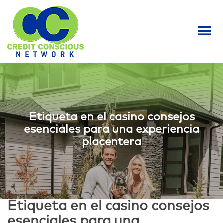
S
k
i
p
t
o
m
a
i
n
Etiqueta en el casino consejos
c
esenciales para una experiencia
o
placentera
n
t
e
n
t
Etiqueta en el casino consejos
esenciales para una