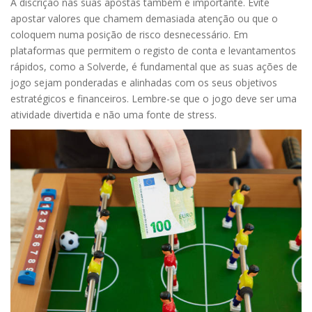
A discrição nas suas apostas também é importante. Evite
apostar valores que chamem demasiada atenção ou que o
coloquem numa posição de risco desnecessário. Em
plataformas que permitem o registo de conta e levantamentos
rápidos, como a Solverde, é fundamental que as suas ações de
jogo sejam ponderadas e alinhadas com os seus objetivos
estratégicos e financeiros. Lembre-se que o jogo deve ser uma
atividade divertida e não uma fonte de stress.