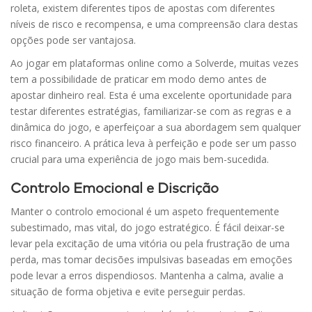
roleta, existem diferentes tipos de apostas com diferentes
níveis de risco e recompensa, e uma compreensão clara destas
opções pode ser vantajosa.
Ao jogar em plataformas online como a Solverde, muitas vezes
tem a possibilidade de praticar em modo demo antes de
apostar dinheiro real. Esta é uma excelente oportunidade para
testar diferentes estratégias, familiarizar-se com as regras e a
dinâmica do jogo, e aperfeiçoar a sua abordagem sem qualquer
risco financeiro. A prática leva à perfeição e pode ser um passo
crucial para uma experiência de jogo mais bem-sucedida.
Controlo Emocional e Discrição
Manter o controlo emocional é um aspeto frequentemente
subestimado, mas vital, do jogo estratégico. É fácil deixar-se
levar pela excitação de uma vitória ou pela frustração de uma
perda, mas tomar decisões impulsivas baseadas em emoções
pode levar a erros dispendiosos. Mantenha a calma, avalie a
situação de forma objetiva e evite perseguir perdas.