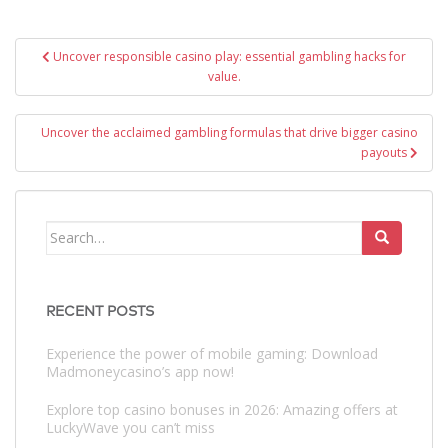
Post
Uncover responsible casino play: essential gambling hacks for
navigation
value.
Uncover the acclaimed gambling formulas that drive bigger casino
payouts
Search
for:
RECENT POSTS
Experience the power of mobile gaming: Download
Madmoneycasino’s app now!
Explore top casino bonuses in 2026: Amazing offers at
LuckyWave you can’t miss