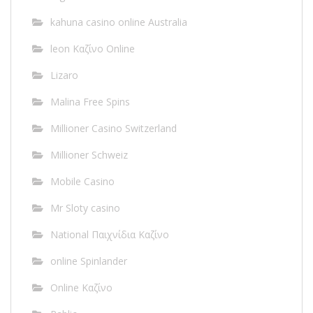
kahuna casino online Australia
leon Καζίνο Online
Lizaro
Malina Free Spins
Millioner Casino Switzerland
Millioner Schweiz
Mobile Casino
Mr Sloty casino
National Παιχνίδια Καζίνο
online Spinlander
Online Καζίνο