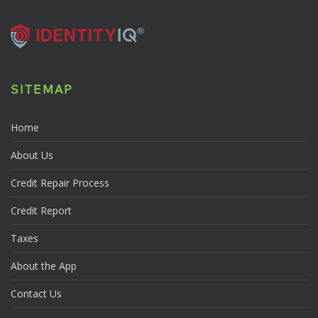
SITEMAP
Home
About Us
Credit Repair Process
Credit Report
Taxes
About the App
Contact Us