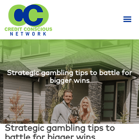
S
k
i
p
t
o
m
a
i
n
Strategic gambling tips to battle for
c
bigger wins
o
n
t
e
n
t
Strategic gambling tips to
battle for bigger wins