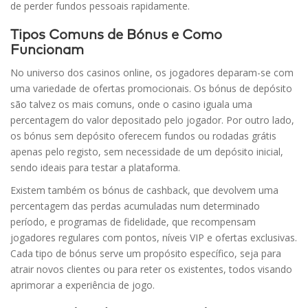
de perder fundos pessoais rapidamente.
Tipos Comuns de Bónus e Como
Funcionam
No universo dos casinos online, os jogadores deparam-se com
uma variedade de ofertas promocionais. Os bónus de depósito
são talvez os mais comuns, onde o casino iguala uma
percentagem do valor depositado pelo jogador. Por outro lado,
os bónus sem depósito oferecem fundos ou rodadas grátis
apenas pelo registo, sem necessidade de um depósito inicial,
sendo ideais para testar a plataforma.
Existem também os bónus de cashback, que devolvem uma
percentagem das perdas acumuladas num determinado
período, e programas de fidelidade, que recompensam
jogadores regulares com pontos, níveis VIP e ofertas exclusivas.
Cada tipo de bónus serve um propósito específico, seja para
atrair novos clientes ou para reter os existentes, todos visando
aprimorar a experiência de jogo.