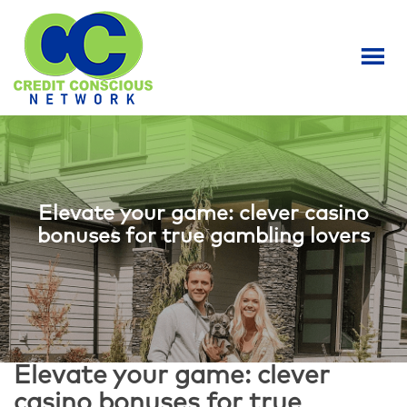
S
k
i
p
t
o
m
a
i
n
Elevate your game: clever casino
c
bonuses for true gambling lovers
o
n
t
e
n
t
Elevate your game: clever
casino bonuses for true