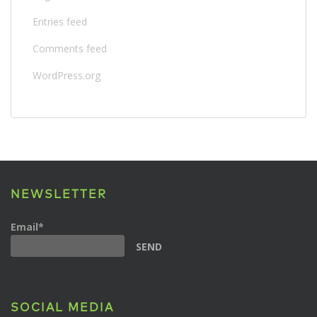
Entries feed
Comments feed
WordPress.org
NEWSLETTER
Email*
SOCIAL MEDIA