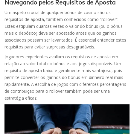
Navegando pelos Requisitos de Aposta
Um aspeto crucial de qualquer bónus de casino são os
requisitos de aposta, também conhecidos como “rollover”.
Estes estipulam quantas vezes o valor do bónus (ou o bónus
mais o depósito) deve ser apostado antes que os ganhos
associados possam ser levantados. É essencial entender estes
requisitos para evitar surpresas desagradáveis.
Jogadores experientes avaliam os requisitos de aposta em
relação ao valor total do bónus e aos jogos disponíveis. Um
requisito de aposta baixo é geralmente mais vantajoso, pois
permite converter os ganhos do bónus em dinheiro real mais
rapidamente. A escolha de jogos com diferentes percentagens
de contribuição para o rollover também pode ser uma
estratégia eficaz.