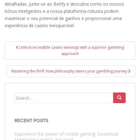
detalhadas. Junte-se ao Betify e descubra como os nossos
bónus inteligentes e a nossa plataforma robusta podem
maximizar o seu potencial de ganhos e proporcionar uma
experiência de casino inesquecível.
Post
Unlock incredible casino winnings with a superior gambling
navigation
approach
Mastering the thrill: how philosophy steers your gambling journey
Search
for:
RECENT POSTS
Experience the power of mobile gaming: Download
Madmoneycasino’s app now!