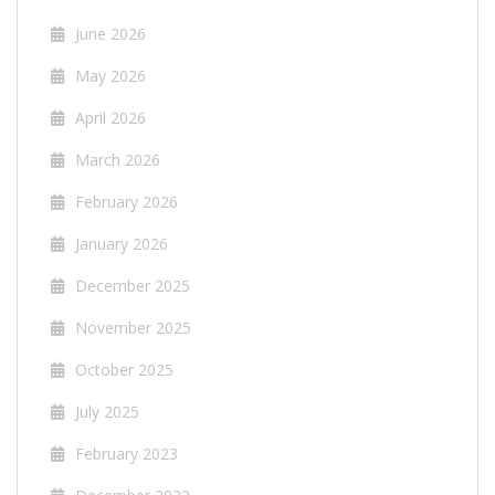
June 2026
May 2026
April 2026
March 2026
February 2026
January 2026
December 2025
November 2025
October 2025
July 2025
February 2023