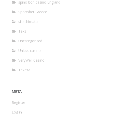
spino bon casino England
Sportsbet Greece
stoichimata
Texs
Uncategorized
Unibet casino
VeryWell Casino
Текста
META
Register
Log in