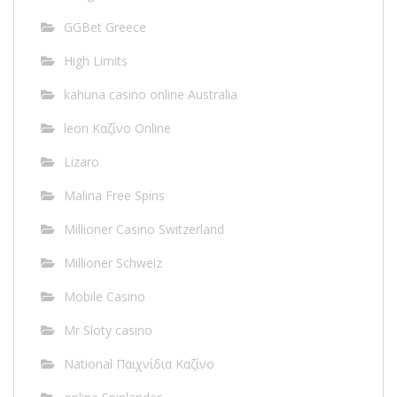
GGBet Greece
High Limits
kahuna casino online Australia
leon Καζίνο Online
Lizaro
Malina Free Spins
Millioner Casino Switzerland
Millioner Schweiz
Mobile Casino
Mr Sloty casino
National Παιχνίδια Καζίνο