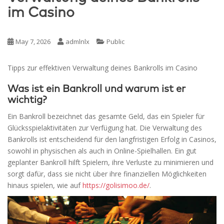
im Casino
May 7, 2026
admlnlx
Public
Tipps zur effektiven Verwaltung deines Bankrolls im Casino
Was ist ein Bankroll und warum ist er
wichtig?
Ein Bankroll bezeichnet das gesamte Geld, das ein Spieler für
Glücksspielaktivitäten zur Verfügung hat. Die Verwaltung des
Bankrolls ist entscheidend für den langfristigen Erfolg in Casinos,
sowohl in physischen als auch in Online-Spielhallen. Ein gut
geplanter Bankroll hilft Spielern, ihre Verluste zu minimieren und
sorgt dafür, dass sie nicht über ihre finanziellen Möglichkeiten
hinaus spielen, wie auf
https://golisimoo.de/
.