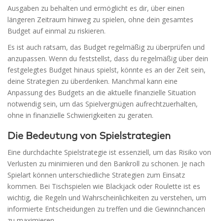
Ausgaben zu behalten und ermöglicht es dir, über einen
längeren Zeitraum hinweg zu spielen, ohne dein gesamtes
Budget auf einmal zu riskieren.
Es ist auch ratsam, das Budget regelmäßig zu überprüfen und
anzupassen. Wenn du feststellst, dass du regelmäßig über dein
festgelegtes Budget hinaus spielst, könnte es an der Zeit sein,
deine Strategien zu überdenken. Manchmal kann eine
Anpassung des Budgets an die aktuelle finanzielle Situation
notwendig sein, um das Spielvergnügen aufrechtzuerhalten,
ohne in finanzielle Schwierigkeiten zu geraten.
Die Bedeutung von Spielstrategien
Eine durchdachte Spielstrategie ist essenziell, um das Risiko von
Verlusten zu minimieren und den Bankroll zu schonen. Je nach
Spielart können unterschiedliche Strategien zum Einsatz
kommen. Bei Tischspielen wie Blackjack oder Roulette ist es
wichtig, die Regeln und Wahrscheinlichkeiten zu verstehen, um
informierte Entscheidungen zu treffen und die Gewinnchancen
zu maximieren.