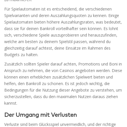
Für Spielautomaten ist es entscheidend, die verschiedenen
Spielvarianten und deren Auszahlungsquoten zu kennen. Einige
Spielautomaten bieten höhere Auszahlungsraten, was bedeutet,
dass sie für deinen Bankroll vorteilhafter sein können. Es lohnt
sich, verschiedene Spiele auszuprobieren und herauszufinden,
welche am besten zu deinem Spielstil passen, während du
gleichzeitig darauf achtest, deine Einsätze im Rahmen des
Budgets zu halten.
Zusätzlich sollten Spieler darauf achten, Promotions und Boni in
Anspruch zu nehmen, die von Casinos angeboten werden. Diese
können einen erheblichen zusätzlichen Spielwert bieten und
helfen, den Bankroll zu schonen. Es ist jedoch wichtig, die
Bedingungen für die Nutzung dieser Angebote zu verstehen, um
sicherzustellen, dass du den maximalen Nutzen daraus ziehen
kannst.
Der Umgang mit Verlusten
Verluste sind beim Glücksspiel unvermeidlich, und der richtige