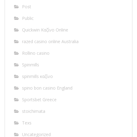
Post
Public
Quickwin Καζίνο Online
razed casino online Australia
Rollino casino
Spinmills
spinmills καζίνο
spino bon casino England
Sportsbet Greece
stoichimata
Texs
Uncategorized