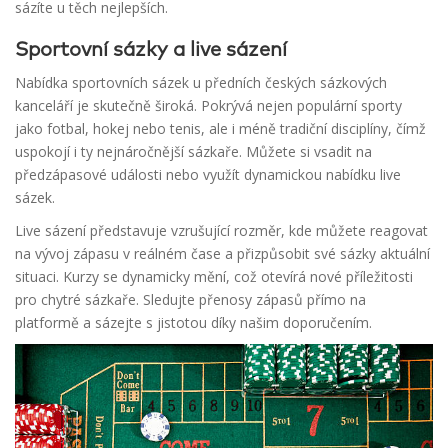
sázíte u těch nejlepších.
Sportovní sázky a live sázení
Nabídka sportovních sázek u předních českých sázkových
kanceláří je skutečně široká. Pokrývá nejen populární sporty
jako fotbal, hokej nebo tenis, ale i méně tradiční disciplíny, čímž
uspokojí i ty nejnáročnější sázkaře. Můžete si vsadit na
předzápasové události nebo využít dynamickou nabídku live
sázek.
Live sázení představuje vzrušující rozměr, kde můžete reagovat
na vývoj zápasu v reálném čase a přizpůsobit své sázky aktuální
situaci. Kurzy se dynamicky mění, což otevírá nové příležitosti
pro chytré sázkaře. Sledujte přenosy zápasů přímo na
platformě a sázejte s jistotou díky našim doporučením.