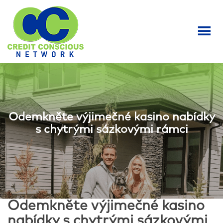
S
k
i
p
t
o
m
a
i
n
Odemkněte výjimečné kasino nabídky
c
s chytrými sázkovými rámci
o
n
t
e
n
t
Odemkněte výjimečné kasino
nabídky s chytrými sázkovými