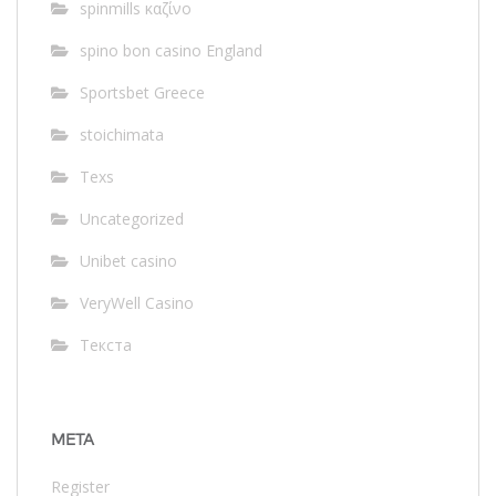
spinmills καζίνο
spino bon casino England
Sportsbet Greece
stoichimata
Texs
Uncategorized
Unibet casino
VeryWell Casino
Текста
META
Register