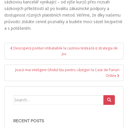
sázkovou kancelář vynikající – od výše kurzů přes rozsah
sázkových příležitostí až po kvalitu zákaznické podpory a
dostupnost různých platebních metod. Věříme, že díky našemu
průvodci získáte cenné poznatky a budete moci sázet bezpečně
a s potěšením.
Post
Descoperă ponturi imbatabile la cazinou testează-ți strategia de
navigation
joc
Joacă mai inteligent Ghidul tău pentru câștiguri la Case de Pariuri
Online
Search
for:
RECENT POSTS