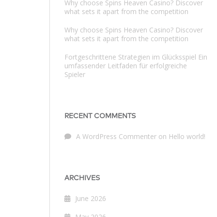
Why choose Spins Heaven Casino? Discover
what sets it apart from the competition
Why choose Spins Heaven Casino? Discover
what sets it apart from the competition
Fortgeschrittene Strategien im Glücksspiel Ein
umfassender Leitfaden für erfolgreiche
Spieler
RECENT COMMENTS
A WordPress Commenter
on
Hello world!
ARCHIVES
June 2026
May 2026