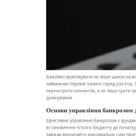
Важливо враховувати не лише шанси на виг
найнижчих переваг казино серед усіх ігор
перехитрити опонентів, а не лише грати п
домінування.
Основи управління банкролом д
Ефективне управління банкролом є фундаме
встановлення чіткого бюджету до початку г
завжди визначайте максимальну суму прогр