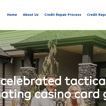
Home
About Us
Credit Repair Process
Credit Rep
celebrated tactica
ating casino card