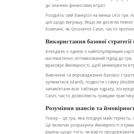
до значних фінансових втрат.
Розділіть свій банкрол на менші сесії гри
цілі щодо виграшу. Якщо ви досягли певно
Компанії, як Grosvenor Casin, часто про
Використання базової стратегії
Блекджек є однією з найпопулярніших картк
математично оптимізований підхід до гри, я
враховує ймовірності, щоб мінімізувати вт
Вивчення та впровадження базової стратегії
зупинитися (stand), подвоїти ставку (doubl
запам’ятали всю таблицю одразу, зосеред
Casin, часто дозволяють гравцям практикув
Розуміння шансів та ймовірност
Покер – це гра, яка поєднує майстерність,
Це включає розрахунок ймовірності отриман
рішень щодо того, чи варто продовжувати 