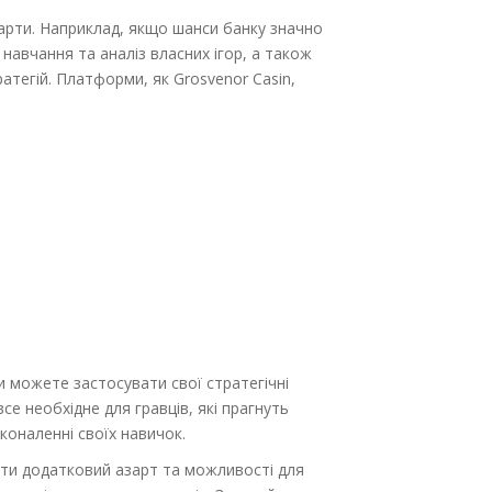
арти. Наприклад, якщо шанси банку значно
навчання та аналіз власних ігор, а також
атегій. Платформи, як Grosvenor Casin,
и можете застосувати свої стратегічні
се необхідне для гравців, які прагнуть
коналенні своїх навичок.
одати додатковий азарт та можливості для