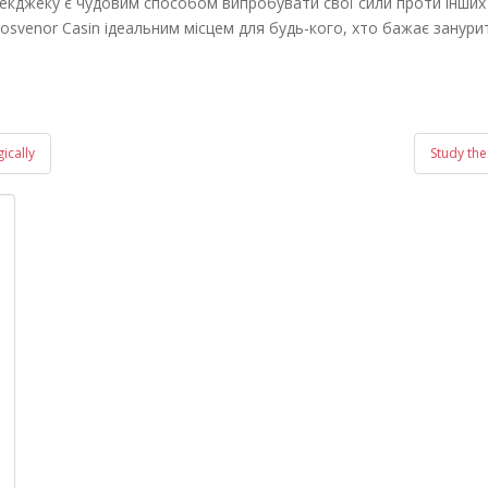
лекджеку є чудовим способом випробувати свої сили проти інших 
osvenor Casin ідеальним місцем для будь-кого, хто бажає занурити
ically
Study the