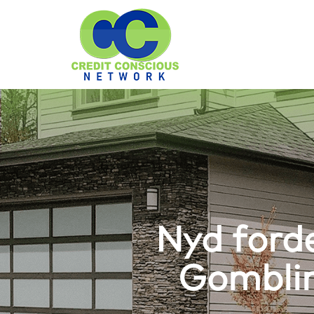
S
k
i
p
t
o
m
a
i
n
c
o
n
t
Nyd forde
e
n
t
Gomblin