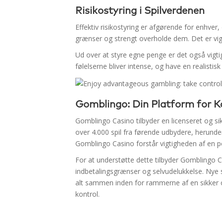
Risikostyring i Spilverdenen
Effektiv risikostyring er afgørende for enhve
grænser og strengt overholde dem. Det er vigt
Ud over at styre egne penge er det også vigt
følelserne bliver intense, og have en realistisk
Gomblingo: Din Platform for Ko
Gomblingo Casino tilbyder en licenseret og sik
over 4.000 spil fra førende udbydere, herunde
Gomblingo Casino forstår vigtigheden af en po
For at understøtte dette tilbyder Gomblingo C
indbetalingsgrænser og selvudelukkelse. Nye 
alt sammen inden for rammerne af en sikker og
kontrol.