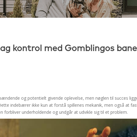
l tag kontrol med Gomblingos ban
 spændende og potentielt givende oplevelse, men nøglen til succes ligg
Dette indebærer ikke kun at forstå spillenes mekanik, men også at fa
sen forbliver underholdende og undgår at udvikle sig til et problem.