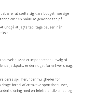
e indebærer at sætte sig klare budgetmæssige
tering eller en måde at genvinde tab på.
At undgå at jagte tab, tage pauser, når
raksis.
spiloplevelse. Med et imponerende udvalg af
ndende jackpots, er der noget for enhver smag.
re deres spil, herunder muligheder for
 drage fordel af attraktive sportsbonusser,
 underholdning med en følelse af sikkerhed og