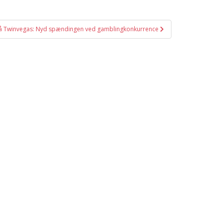
å Twinvegas: Nyd spændingen ved gamblingkonkurrence