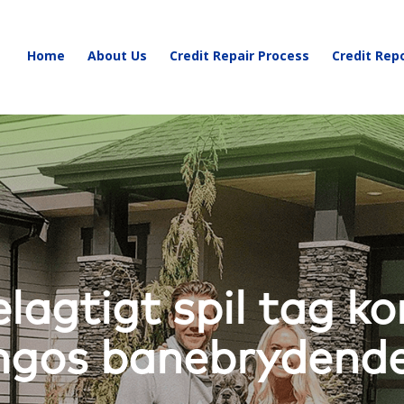
Home
About Us
Credit Repair Process
Credit Rep
lagtigt spil tag k
gos banebrydende