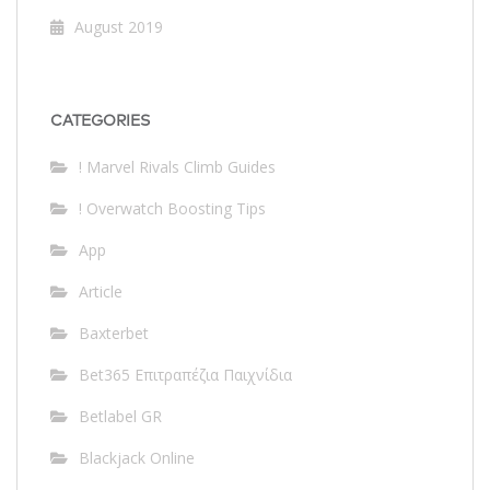
August 2019
CATEGORIES
! Marvel Rivals Climb Guides
! Overwatch Boosting Tips
App
Article
Baxterbet
Bet365 Επιτραπέζια Παιχνίδια
Betlabel GR
Blackjack Online