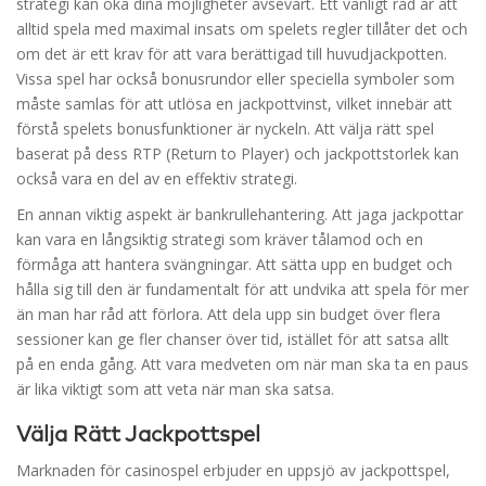
strategi kan öka dina möjligheter avsevärt. Ett vanligt råd är att
alltid spela med maximal insats om spelets regler tillåter det och
om det är ett krav för att vara berättigad till huvudjackpotten.
Vissa spel har också bonusrundor eller speciella symboler som
måste samlas för att utlösa en jackpottvinst, vilket innebär att
förstå spelets bonusfunktioner är nyckeln. Att välja rätt spel
baserat på dess RTP (Return to Player) och jackpottstorlek kan
också vara en del av en effektiv strategi.
En annan viktig aspekt är bankrullehantering. Att jaga jackpottar
kan vara en långsiktig strategi som kräver tålamod och en
förmåga att hantera svängningar. Att sätta upp en budget och
hålla sig till den är fundamentalt för att undvika att spela för mer
än man har råd att förlora. Att dela upp sin budget över flera
sessioner kan ge fler chanser över tid, istället för att satsa allt
på en enda gång. Att vara medveten om när man ska ta en paus
är lika viktigt som att veta när man ska satsa.
Välja Rätt Jackpottspel
Marknaden för casinospel erbjuder en uppsjö av jackpottspel,