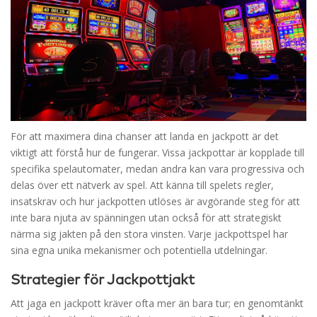
För att maximera dina chanser att landa en jackpott är det
viktigt att förstå hur de fungerar. Vissa jackpottar är kopplade till
specifika spelautomater, medan andra kan vara progressiva och
delas över ett nätverk av spel. Att känna till spelets regler,
insatskrav och hur jackpotten utlöses är avgörande steg för att
inte bara njuta av spänningen utan också för att strategiskt
närma sig jakten på den stora vinsten. Varje jackpottspel har
sina egna unika mekanismer och potentiella utdelningar.
Strategier för Jackpottjakt
Att jaga en jackpott kräver ofta mer än bara tur; en genomtänkt