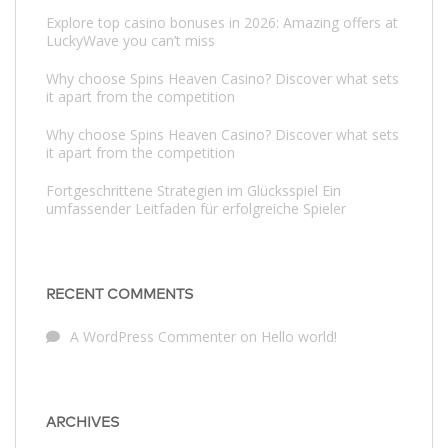
Explore top casino bonuses in 2026: Amazing offers at
LuckyWave you can’t miss
Why choose Spins Heaven Casino? Discover what sets
it apart from the competition
Why choose Spins Heaven Casino? Discover what sets
it apart from the competition
Fortgeschrittene Strategien im Glücksspiel Ein
umfassender Leitfaden für erfolgreiche Spieler
RECENT COMMENTS
A WordPress Commenter
on
Hello world!
ARCHIVES