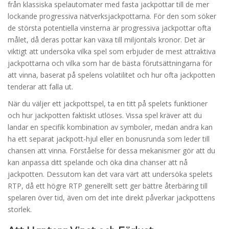
från klassiska spelautomater med fasta jackpottar till de mer
lockande progressiva nätverksjackpottarna. För den som söker
de största potentiella vinsterna är progressiva jackpottar ofta
målet, då deras pottar kan växa till miljontals kronor. Det är
viktigt att undersöka vilka spel som erbjuder de mest attraktiva
jackpottarna och vilka som har de bästa förutsättningarna för
att vinna, baserat på spelens volatilitet och hur ofta jackpotten
tenderar att falla ut.
När du väljer ett jackpottspel, ta en titt på spelets funktioner
och hur jackpotten faktiskt utlöses. Vissa spel kräver att du
landar en specifik kombination av symboler, medan andra kan
ha ett separat jackpott-hjul eller en bonusrunda som leder till
chansen att vinna. Förståelse för dessa mekanismer gör att du
kan anpassa ditt spelande och öka dina chanser att nå
jackpotten. Dessutom kan det vara värt att undersöka spelets
RTP, då ett högre RTP generellt sett ger bättre återbäring till
spelaren över tid, även om det inte direkt påverkar jackpottens
storlek.