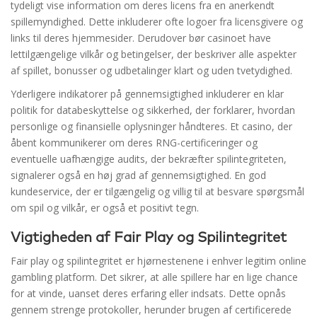
tydeligt vise information om deres licens fra en anerkendt
spillemyndighed. Dette inkluderer ofte logoer fra licensgivere og
links til deres hjemmesider. Derudover bør casinoet have
lettilgængelige vilkår og betingelser, der beskriver alle aspekter
af spillet, bonusser og udbetalinger klart og uden tvetydighed.
Yderligere indikatorer på gennemsigtighed inkluderer en klar
politik for databeskyttelse og sikkerhed, der forklarer, hvordan
personlige og finansielle oplysninger håndteres. Et casino, der
åbent kommunikerer om deres RNG-certificeringer og
eventuelle uafhængige audits, der bekræfter spilintegriteten,
signalerer også en høj grad af gennemsigtighed. En god
kundeservice, der er tilgængelig og villig til at besvare spørgsmål
om spil og vilkår, er også et positivt tegn.
Vigtigheden af Fair Play og Spilintegritet
Fair play og spilintegritet er hjørnestenene i enhver legitim online
gambling platform. Det sikrer, at alle spillere har en lige chance
for at vinde, uanset deres erfaring eller indsats. Dette opnås
gennem strenge protokoller, herunder brugen af certificerede