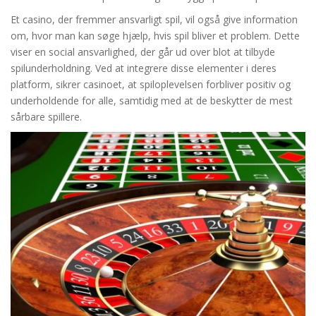
Et casino, der fremmer ansvarligt spil, vil også give information
om, hvor man kan søge hjælp, hvis spil bliver et problem. Dette
viser en social ansvarlighed, der går ud over blot at tilbyde
spilunderholdning. Ved at integrere disse elementer i deres
platform, sikrer casinoet, at spiloplevelsen forbliver positiv og
underholdende for alle, samtidig med at de beskytter de mest
sårbare spillere.