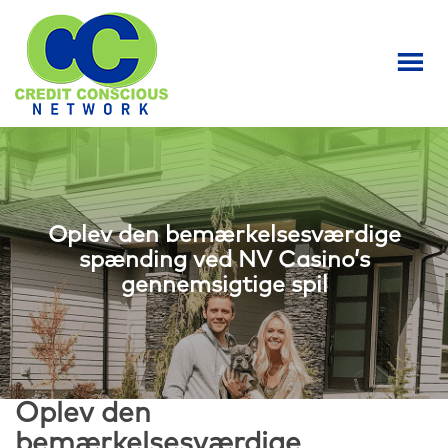
S
k
i
p
t
o
m
a
i
n
Oplev den bemærkelsesværdige
c
spænding ved NV Casino’s
o
gennemsigtige spil
n
t
e
n
t
Oplev den
bemærkelsesværdige