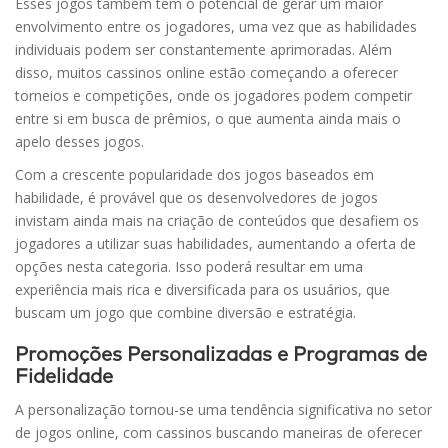
Esses jogos também têm o potencial de gerar um maior
envolvimento entre os jogadores, uma vez que as habilidades
individuais podem ser constantemente aprimoradas. Além
disso, muitos cassinos online estão começando a oferecer
torneios e competições, onde os jogadores podem competir
entre si em busca de prêmios, o que aumenta ainda mais o
apelo desses jogos.
Com a crescente popularidade dos jogos baseados em
habilidade, é provável que os desenvolvedores de jogos
invistam ainda mais na criação de conteúdos que desafiem os
jogadores a utilizar suas habilidades, aumentando a oferta de
opções nesta categoria. Isso poderá resultar em uma
experiência mais rica e diversificada para os usuários, que
buscam um jogo que combine diversão e estratégia.
Promoções Personalizadas e Programas de
Fidelidade
A personalização tornou-se uma tendência significativa no setor
de jogos online, com cassinos buscando maneiras de oferecer