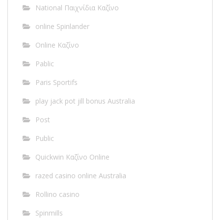
National Παιχνίδια Καζίνο
online Spinlander
Online Καζίνο
Pablic
Paris Sportifs
play jack pot jill bonus Australia
Post
Public
Quickwin Καζίνο Online
razed casino online Australia
Rollino casino
Spinmills