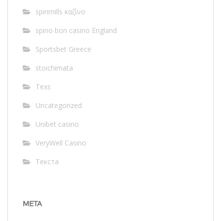
spinmills καζίνο
spino bon casino England
Sportsbet Greece
stoichimata
Texs
Uncategorized
Unibet casino
VeryWell Casino
Текста
META