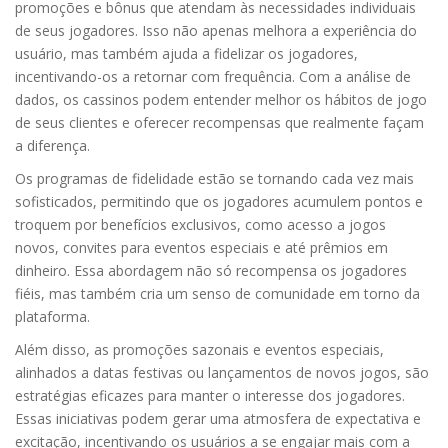
promoções e bônus que atendam às necessidades individuais
de seus jogadores. Isso não apenas melhora a experiência do
usuário, mas também ajuda a fidelizar os jogadores,
incentivando-os a retornar com frequência. Com a análise de
dados, os cassinos podem entender melhor os hábitos de jogo
de seus clientes e oferecer recompensas que realmente façam
a diferença.
Os programas de fidelidade estão se tornando cada vez mais
sofisticados, permitindo que os jogadores acumulem pontos e
troquem por benefícios exclusivos, como acesso a jogos
novos, convites para eventos especiais e até prêmios em
dinheiro. Essa abordagem não só recompensa os jogadores
fiéis, mas também cria um senso de comunidade em torno da
plataforma.
Além disso, as promoções sazonais e eventos especiais,
alinhados a datas festivas ou lançamentos de novos jogos, são
estratégias eficazes para manter o interesse dos jogadores.
Essas iniciativas podem gerar uma atmosfera de expectativa e
excitação, incentivando os usuários a se engajar mais com a