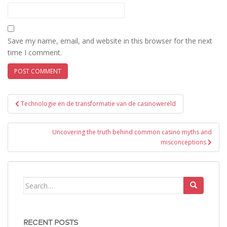
Save my name, email, and website in this browser for the next
time I comment.
Post
Technologie en de transformatie van de casinowereld
navigation
Uncovering the truth behind common casino myths and
misconceptions
Search
for:
RECENT POSTS