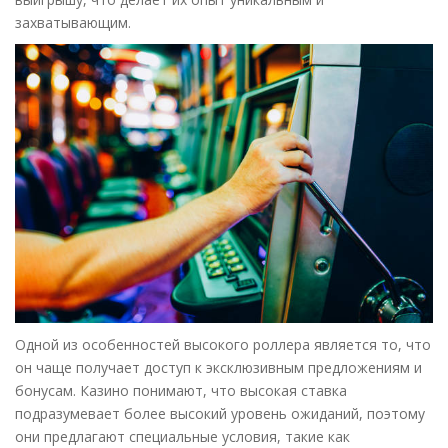
захватывающим.
Одной из особенностей высокого роллера является то, что
он чаще получает доступ к эксклюзивным предложениям и
бонусам. Казино понимают, что высокая ставка
подразумевает более высокий уровень ожиданий, поэтому
они предлагают специальные условия, такие как