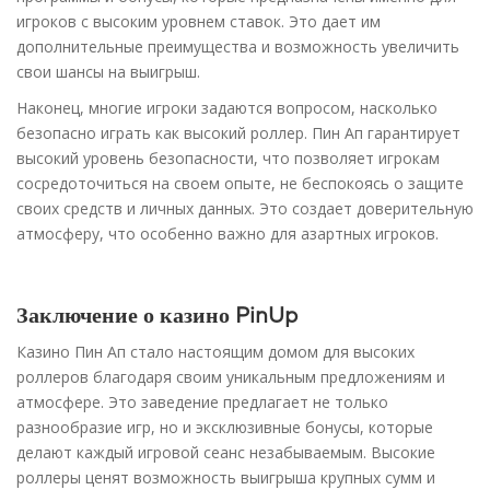
игроков с высоким уровнем ставок. Это дает им
дополнительные преимущества и возможность увеличить
свои шансы на выигрыш.
Наконец, многие игроки задаются вопросом, насколько
безопасно играть как высокий роллер. Пин Ап гарантирует
высокий уровень безопасности, что позволяет игрокам
сосредоточиться на своем опыте, не беспокоясь о защите
своих средств и личных данных. Это создает доверительную
атмосферу, что особенно важно для азартных игроков.
Заключение о казино PinUp
Казино Пин Ап стало настоящим домом для высоких
роллеров благодаря своим уникальным предложениям и
атмосфере. Это заведение предлагает не только
разнообразие игр, но и эксклюзивные бонусы, которые
делают каждый игровой сеанс незабываемым. Высокие
роллеры ценят возможность выигрыша крупных сумм и