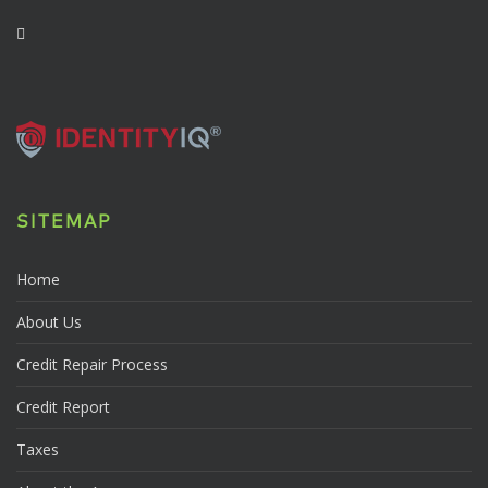
SITEMAP
Home
About Us
Credit Repair Process
Credit Report
Taxes