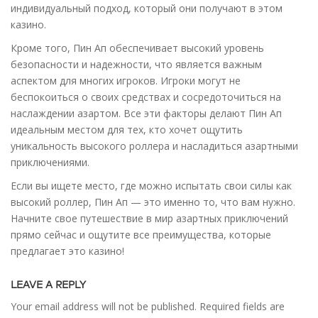
индивидуальный подход, который они получают в этом
казино.
Кроме того, Пин Ап обеспечивает высокий уровень
безопасности и надежности, что является важным
аспектом для многих игроков. Игроки могут не
беспокоиться о своих средствах и сосредоточиться на
наслаждении азартом. Все эти факторы делают Пин Ап
идеальным местом для тех, кто хочет ощутить
уникальность высокого роллера и насладиться азартными
приключениями.
Если вы ищете место, где можно испытать свои силы как
высокий роллер, Пин Ап — это именно то, что вам нужно.
Начните свое путешествие в мир азартных приключений
прямо сейчас и ощутите все преимущества, которые
предлагает это казино!
LEAVE A REPLY
Your email address will not be published.
Required fields are