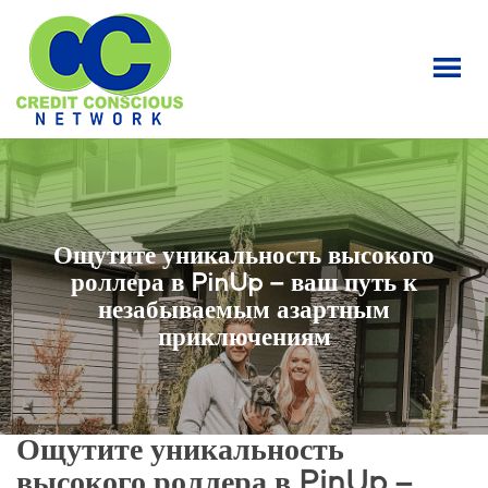
S
k
i
p
t
o
m
a
i
n
Ощутите уникальность высокого
c
роллера в PinUp – ваш путь к
o
незабываемым азартным
n
приключениям
t
e
n
t
Ощутите уникальность
высокого роллера в PinUp –