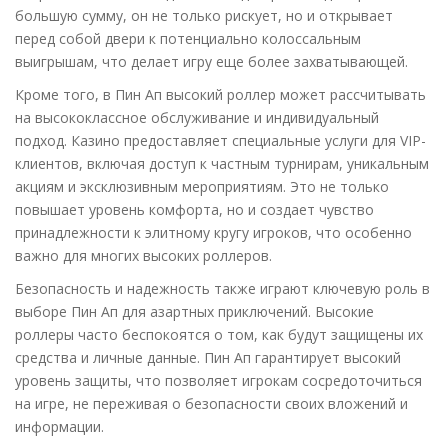
большую сумму, он не только рискует, но и открывает
перед собой двери к потенциально колоссальным
выигрышам, что делает игру еще более захватывающей.
Кроме того, в Пин Ап высокий роллер может рассчитывать
на высококлассное обслуживание и индивидуальный
подход. Казино предоставляет специальные услуги для VIP-
клиентов, включая доступ к частным турнирам, уникальным
акциям и эксклюзивным мероприятиям. Это не только
повышает уровень комфорта, но и создает чувство
принадлежности к элитному кругу игроков, что особенно
важно для многих высоких роллеров.
Безопасность и надежность также играют ключевую роль в
выборе Пин Ап для азартных приключений. Высокие
роллеры часто беспокоятся о том, как будут защищены их
средства и личные данные. Пин Ап гарантирует высокий
уровень защиты, что позволяет игрокам сосредоточиться
на игре, не переживая о безопасности своих вложений и
информации.