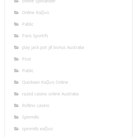
online Spinlander
Online Καζίνο
Pablic
Paris Sportifs
play jack pot jill bonus Australia
Post
Public
Quickwin Καζίνο Online
razed casino online Australia
Rollino casino
Spinmills
spinmills καζίνο