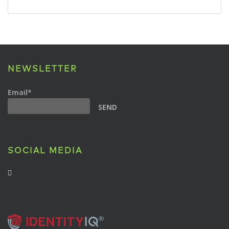
NEWSLETTER
Email*
SOCIAL MEDIA