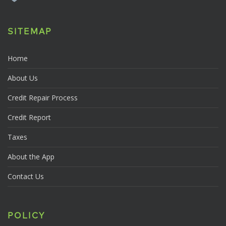
SITEMAP
Home
About Us
Credit Repair Process
Credit Report
Taxes
About the App
Contact Us
POLICY