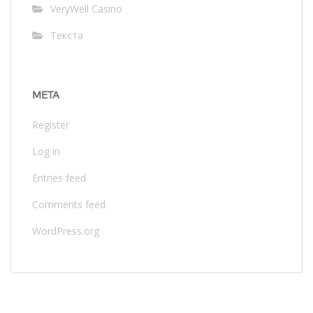
VeryWell Casino
Текста
META
Register
Log in
Entries feed
Comments feed
WordPress.org