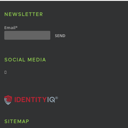
NEWSLETTER
Email*
SOCIAL MEDIA
SITEMAP