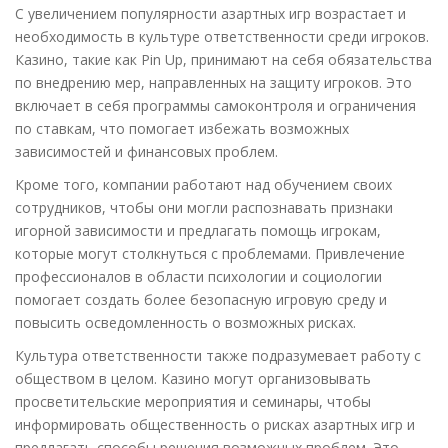
С увеличением популярности азартных игр возрастает и
необходимость в культуре ответственности среди игроков.
Казино, такие как Pin Up, принимают на себя обязательства
по внедрению мер, направленных на защиту игроков. Это
включает в себя программы самоконтроля и ограничения
по ставкам, что помогает избежать возможных
зависимостей и финансовых проблем.
Кроме того, компании работают над обучением своих
сотрудников, чтобы они могли распознавать признаки
игорной зависимости и предлагать помощь игрокам,
которые могут столкнуться с проблемами. Привлечение
профессионалов в области психологии и социологии
помогает создать более безопасную игровую среду и
повысить осведомленность о возможных рисках.
Культура ответственности также подразумевает работу с
обществом в целом. Казино могут организовывать
просветительские мероприятия и семинары, чтобы
информировать общественность о рисках азартных игр и
предлагать способы решения возможных проблем. Это