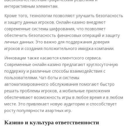
интерактивным элементам.
Кроме того, технологии позволяют улучшить безопасность
и защиту данных игроков. Онлайн-казино внедряют
современные системы шифрования, что позволяет
обеспечить безопасность финансовых операций и защиту
личных данных. Это важно для поддержания доверия
игроков и создания положительного имиджа компании.
Инновации также касаются клиентского сервиса.
Современные онлайн-казино предлагают круглосуточную
поддержку и различные способы взаимодействия с
пользователями. Чат-боты и системы
автоматизированного обслуживания помогают быстро
решать проблемы игроков, а мобильные приложения
обеспечивают возможность игры в любое время и в любом
месте. Это привлекает новую аудиторию и способствует
росту популярности азартных игр.
Казино и культура ответственности