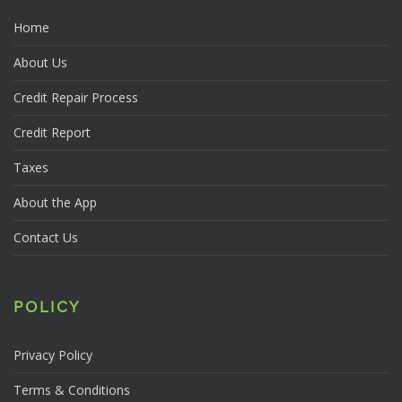
Home
About Us
Credit Repair Process
Credit Report
Taxes
About the App
Contact Us
POLICY
Privacy Policy
Terms & Conditions