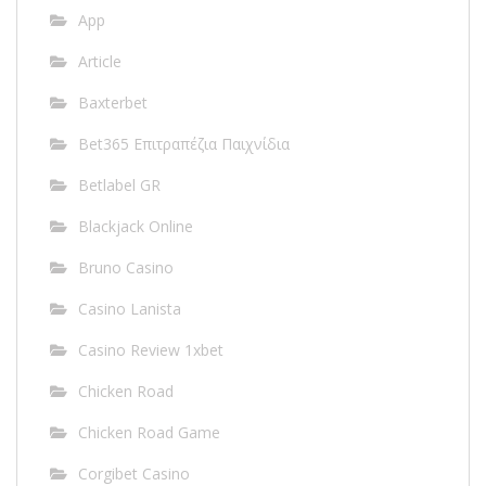
App
Article
Baxterbet
Bet365 Επιτραπέζια Παιχνίδια
Betlabel GR
Blackjack Online
Bruno Casino
Casino Lanista
Casino Review 1xbet
Chicken Road
Chicken Road Game
Corgibet Casino