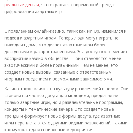
реальные деньги
, что отражает современный тренд к
цифровизации азартных игр.
С появлением онлайн-казино, таких как Pin Up, изменился и
подход к азартным играм. Теперь люди могут играть не
выходя из дома, что делает азартные игры более
доступными и распространенными. Эта доступность меняет
восприятие казино в обществе — они становятся менее
экзотическими и более привычными. Тем не менее, это
создает новые вызовы, связанные с ответственным
игорным поведением и возможными зависимостями.
Казино также влияют на культуру развлечений в целом. Они
становятся частью досуга для молодежи, предлагая не
только азартные игры, но и развлекательные программы,
концерты и тематические вечера. Это создает новые
тренды и формирует новые формы досуга, где азартные
игры переплетаются с другими видами развлечений, такими
как музыка, еда и социальные мероприятия.