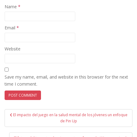
Name
*
Email
*
Website
Save my name, email, and website in this browser for the next
time I comment.
Post
El impacto del juego en la salud mental de los jóvenes un enfoque
navigation
de Pin Up