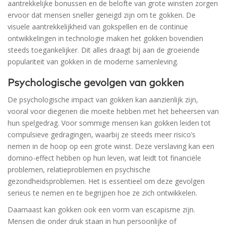
aantrekkelijke bonussen en de belofte van grote winsten zorgen
ervoor dat mensen sneller geneigd zijn om te gokken. De
visuele aantrekkelijkheid van gokspellen en de continue
ontwikkelingen in technologie maken het gokken bovendien
steeds toegankelijker. Dit alles draagt bij aan de groeiende
populariteit van gokken in de moderne samenleving.
Psychologische gevolgen van gokken
De psychologische impact van gokken kan aanzienlijk zijn,
vooral voor diegenen die moeite hebben met het beheersen van
hun spelgedrag. Voor sommige mensen kan gokken leiden tot
compulsieve gedragingen, waarbij ze steeds meer risico’s
nemen in de hoop op een grote winst. Deze verslaving kan een
domino-effect hebben op hun leven, wat leidt tot financiële
problemen, relatieproblemen en psychische
gezondheidsproblemen. Het is essentieel om deze gevolgen
serieus te nemen en te begrijpen hoe ze zich ontwikkelen.
Daarnaast kan gokken ook een vorm van escapisme zijn.
Mensen die onder druk staan in hun persoonlijke of