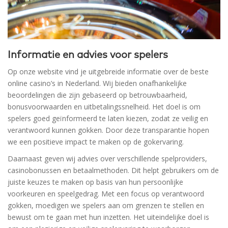
Informatie en advies voor spelers
Op onze website vind je uitgebreide informatie over de beste
online casino’s in Nederland. Wij bieden onafhankelijke
beoordelingen die zijn gebaseerd op betrouwbaarheid,
bonusvoorwaarden en uitbetalingssnelheid. Het doel is om
spelers goed geïnformeerd te laten kiezen, zodat ze veilig en
verantwoord kunnen gokken. Door deze transparantie hopen
we een positieve impact te maken op de gokervaring.
Daarnaast geven wij advies over verschillende spelproviders,
casinobonussen en betaalmethoden. Dit helpt gebruikers om de
juiste keuzes te maken op basis van hun persoonlijke
voorkeuren en speelgedrag. Met een focus op verantwoord
gokken, moedigen we spelers aan om grenzen te stellen en
bewust om te gaan met hun inzetten. Het uiteindelijke doel is