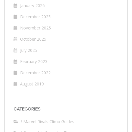
January 2026
December 2025
November 2025
October 2025
July 2025
February 2023
December 2022
August 2019
CATEGORIES
! Marvel Rivals Climb Guides