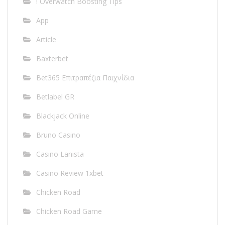
! Overwatch Boosting Tips
App
Article
Baxterbet
Bet365 Επιτραπέζια Παιχνίδια
Betlabel GR
Blackjack Online
Bruno Casino
Casino Lanista
Casino Review 1xbet
Chicken Road
Chicken Road Game