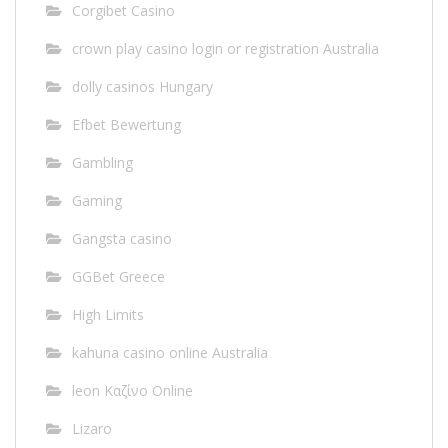
Corgibet Casino
crown play casino login or registration Australia
dolly casinos Hungary
Efbet Bewertung
Gambling
Gaming
Gangsta casino
GGBet Greece
High Limits
kahuna casino online Australia
leon Καζίνο Online
Lizaro