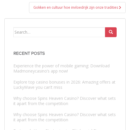
Gokken en cultuur hoe invloedrijk zijn onze tradities
Search
for:
RECENT POSTS
Experience the power of mobile gaming: Download
Madmoneycasino’s app now!
Explore top casino bonuses in 2026: Amazing offers at
LuckyWave you can’t miss
Why choose Spins Heaven Casino? Discover what sets
it apart from the competition
Why choose Spins Heaven Casino? Discover what sets
it apart from the competition