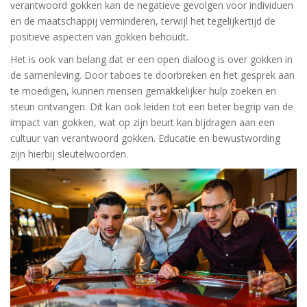
verantwoord gokken kan de negatieve gevolgen voor individuen
en de maatschappij verminderen, terwijl het tegelijkertijd de
positieve aspecten van gokken behoudt.
Het is ook van belang dat er een open dialoog is over gokken in
de samenleving. Door taboes te doorbreken en het gesprek aan
te moedigen, kunnen mensen gemakkelijker hulp zoeken en
steun ontvangen. Dit kan ook leiden tot een beter begrip van de
impact van gokken, wat op zijn beurt kan bijdragen aan een
cultuur van verantwoord gokken. Educatie en bewustwording
zijn hierbij sleutelwoorden.