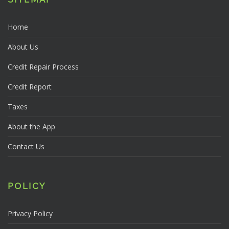
SITEMAP
Home
About Us
Credit Repair Process
Credit Report
Taxes
About the App
Contact Us
POLICY
Privacy Policy