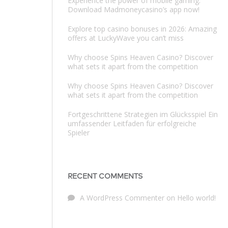
Experience the power of mobile gaming:
Download Madmoneycasino’s app now!
Explore top casino bonuses in 2026: Amazing
offers at LuckyWave you can’t miss
Why choose Spins Heaven Casino? Discover
what sets it apart from the competition
Why choose Spins Heaven Casino? Discover
what sets it apart from the competition
Fortgeschrittene Strategien im Glücksspiel Ein
umfassender Leitfaden für erfolgreiche
Spieler
RECENT COMMENTS
A WordPress Commenter
on
Hello world!