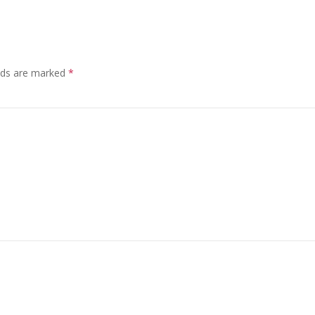
elds are marked
*