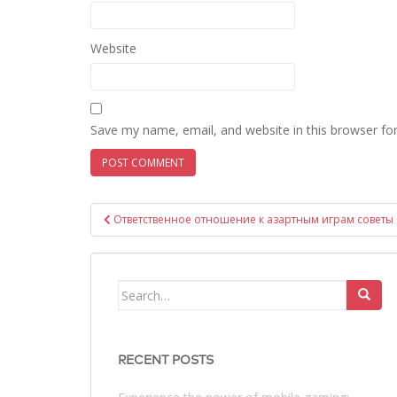
Website
Save my name, email, and website in this browser fo
Post
Ответственное отношение к азартным играм советы 
navigation
Search
for:
RECENT POSTS