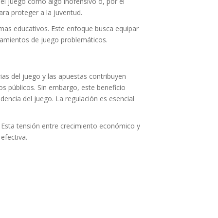
el juego como algo inofensivo o, por el
ara proteger a la juventud.
emas educativos. Este enfoque busca equipar
tamientos de juego problemáticos.
ias del juego y las apuestas contribuyen
s públicos. Sin embargo, este beneficio
ncia del juego. La regulación es esencial
 Esta tensión entre crecimiento económico y
efectiva.