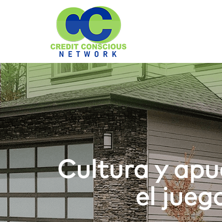
S
k
i
p
t
o
m
a
i
n
c
o
n
t
Cultura y apu
e
n
t
el jueg