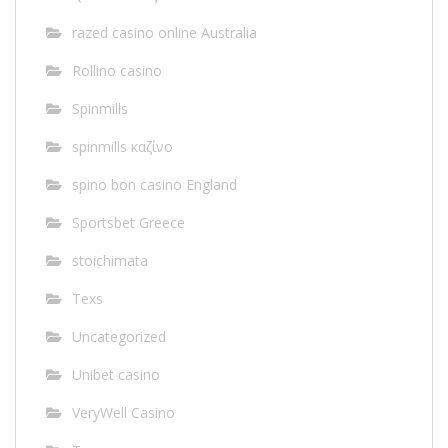
razed casino online Australia
Rollino casino
Spinmills
spinmills καζίνο
spino bon casino England
Sportsbet Greece
stoichimata
Texs
Uncategorized
Unibet casino
VeryWell Casino