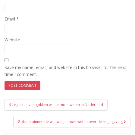
Email
*
Website
Save my name, email, and website in this browser for the next
time I comment.
Post
Legaliteit van gokken wat je moet weten in Nederland
navigation
Gokken binnen de wet wat je moet weten over de regelgeving