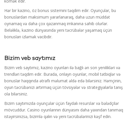
kömək edir.
Hər bir kazino, öz bonus sistemini təqdim edir. Oyunçular, bu
bonuslardan maksimum yararlanaraq, daha uzun müddət
oynamaq və daha çox qazanmaq imkanına sahib olurlar.
Beləliklə, kazino dünyasında yeni təcrübələr yaşamaq üçün
bonusları izləmək vacibdir.
Bizim veb saytımız
Bizim veb saytımız, kazino oyunları ilə bağlı ən son yenilikləri və
trendləri təqdim edir. Burada, onlayn oyunlar, mobil tətbiqlər və
bonuslar haqqında ətraflı məlumat əldə edə bilərsiniz. Həmçinin,
oyun təcrübənizi artırmaq üçün tövsiyələr və strategiyalarla tanış
ola bilərsiniz.
Bizim saytımızda oyunçular üçün faydalı resurslar və bələdçilər
mövcuddur. Casino oyunlarının dünyasını daha yaxından tanımaq
istəyirsinizsə, bizimlə qalın və yeni təcrübələrinizi kəşf edin.