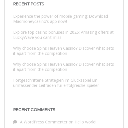
RECENT POSTS
Experience the power of mobile gaming: Download
Madmoneycasino’s app now!
Explore top casino bonuses in 2026: Amazing offers at
LuckyWave you can’t miss
Why choose Spins Heaven Casino? Discover what sets
it apart from the competition
Why choose Spins Heaven Casino? Discover what sets
it apart from the competition
Fortgeschrittene Strategien im Glücksspiel Ein
umfassender Leitfaden für erfolgreiche Spieler
RECENT COMMENTS
A WordPress Commenter
on
Hello world!