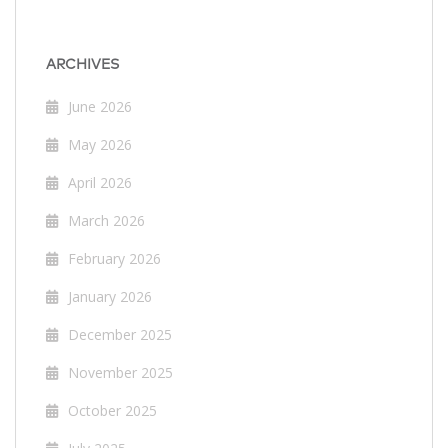
ARCHIVES
June 2026
May 2026
April 2026
March 2026
February 2026
January 2026
December 2025
November 2025
October 2025