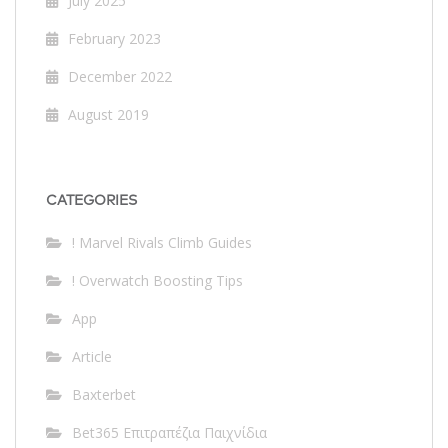
July 2025
February 2023
December 2022
August 2019
CATEGORIES
! Marvel Rivals Climb Guides
! Overwatch Boosting Tips
App
Article
Baxterbet
Bet365 Επιτραπέζια Παιχνίδια