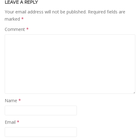
LEAVE A REPLY
Your email address will not be published.
Required fields are
marked
*
Comment
*
Name
*
Email
*