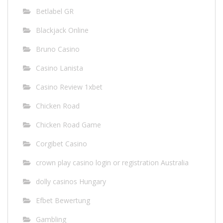
Betlabel GR
Blackjack Online
Bruno Casino
Casino Lanista
Casino Review 1xbet
Chicken Road
Chicken Road Game
Corgibet Casino
crown play casino login or registration Australia
dolly casinos Hungary
Efbet Bewertung
Gambling