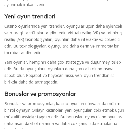
əylənmək imkanı verir.
Yeni oyun trendləri
Casino oyunlarında yeni trendlər, oyunçular üçün daha əyləncəli
və maraqlı təcrübələr təqdim edir. Virtual reallıq (VR) və artırılmış
reallıq (AR) texnologiyaları, oyunları daha interaktiv və cəlbedici
edir. Bu texnologiyalar, oyunçulara daha dərin və immersiv bir
təcrübə təqdim edir.
Yeni oyunlar, həmçinin daha çox strategiya və düşünməyi tələb
edir. Bu da oyunçuların oyunlara daha çox cəlb olunmasına
səbəb olur. Rəqabət və həyəcan hissi, yeni oyun trendləri ilə
birlikdə daha da artmaqdadır.
Bonuslar və promosyonlar
Bonuslar və promosyonlar, kazino oyunları dünyasında mühim
bir rol oynayır. Onlayn kazinolar, yeni oyunçuları cəlb etmək üçün
müxtəlif təşviqlər təqdim edir. Bu bonuslar, oyunçuların oyunlara
daha asan daxil olmalarına və daha çox şans əldə etmələrinə