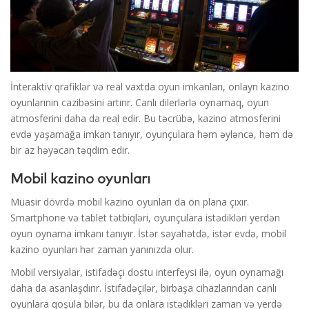
İnteraktiv qrafiklər və real vaxtda oyun imkanları, onlayn kazino
oyunlarının cazibəsini artırır. Canlı dilerlərlə oynamaq, oyun
atmosferini daha da real edir. Bu təcrübə, kazino atmosferini
evdə yaşamağa imkan tanıyır, oyunçulara həm əyləncə, həm də
bir az həyəcan təqdim edir.
Mobil kazino oyunları
Müasir dövrdə mobil kazino oyunları da ön plana çıxır.
Smartphone və tablet tətbiqləri, oyunçulara istədikləri yerdən
oyun oynama imkanı tanıyır. İstər səyahətdə, istər evdə, mobil
kazino oyunları hər zaman yanınızda olur.
Mobil versiyalar, istifadəçi dostu interfeysi ilə, oyun oynamağı
daha da asanlaşdırır. İstifadəçilər, birbaşa cihazlarından canlı
oyunlara qoşula bilər, bu da onlara istədikləri zaman və yerdə