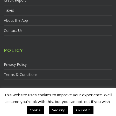
Credit Report
Taxes
About the App
Contact Us
POLICY
Privacy Policy
Terms & Conditions
This website uses cookies to improve your experience. We'll
assume you're ok with this, but you can opt-out if you wish.
Copyright © 2026, The Credit Conscious Network LLC
Cookie
Security
Ok Got It!