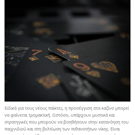
Ειδικά για τους νέους παίκτες, η προσέγγιση στα καζίνο μπορεί
να φαίνεται τρομακτική. Ωστόσο, υπάρχουν μυστικά και
στρατηγικές που μπορούν να βοηθήσουν στην κατανόηση του
παιχνιδιού και στη βελτίωση των πιθανοτήτων νίκης. Είναι