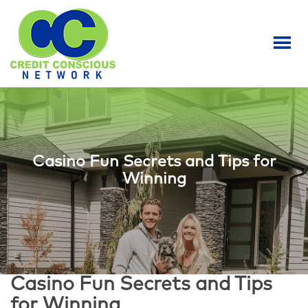
S
k
i
p
t
o
m
a
i
n
Casino Fun Secrets and Tips for
c
Winning
o
n
t
e
n
t
Casino Fun Secrets and Tips
for Winning