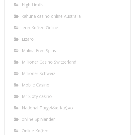
High Limits
kahuna casino online Australia
leon Καζίνο Online
Lizaro
Malina Free Spins
Millioner Casino Switzerland
Millioner Schweiz
Mobile Casino
Mr Sloty casino
National Παιχνίδια Καζίνο
online Spinlander
Online Καζίνο