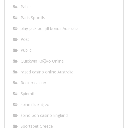
Pablic
Paris Sportifs
play jack pot jill bonus Australia
Post
Public
Quickwin Καζίνο Online
razed casino online Australia
Rollino casino
Spinmills
spinmills καζίνο
spino bon casino England
Sportsbet Greece