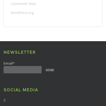
Comments feed
WordPress.org
NEWSLETTER
Email*
SOCIAL MEDIA