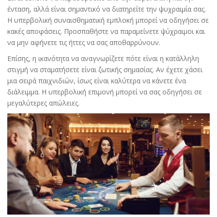
ένταση, αλλά είναι σημαντικό να διατηρείτε την ψυχραιμία σας.
Η υπερβολική συναισθηματική εμπλοκή μπορεί να οδηγήσει σε
κακές αποφάσεις. Προσπαθήστε να παραμείνετε ψύχραιμοι και
να μην αφήνετε τις ήττες να σας αποθαρρύνουν.
Επίσης, η ικανότητα να αναγνωρίζετε πότε είναι η κατάλληλη
στιγμή να σταματήσετε είναι ζωτικής σημασίας. Αν έχετε χάσει
μια σειρά παιχνιδιών, ίσως είναι καλύτερα να κάνετε ένα
διάλειμμα. Η υπερβολική επιμονή μπορεί να σας οδηγήσει σε
μεγαλύτερες απώλειες.