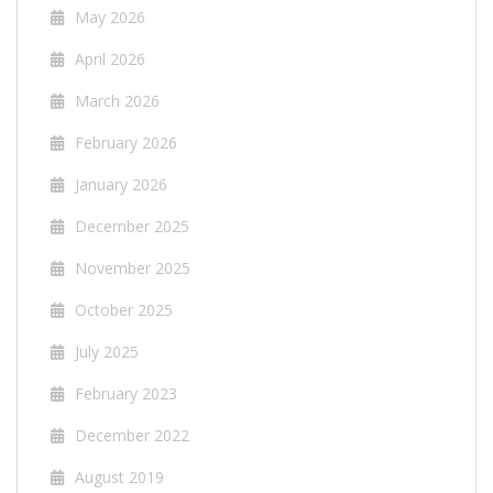
May 2026
April 2026
March 2026
February 2026
January 2026
December 2025
November 2025
October 2025
July 2025
February 2023
December 2022
August 2019