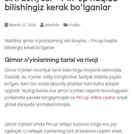
bilishingiz kerak bo'lganlar
March 21, 2026
admlnlx
Public
Mashhur qimor o'yinchilarning sirli dunyosi – Pin-up haqida
bilishingiz kerak bo'lganlar
Qimor o’yinlarining tarixi va rivoji
Qimor o’yinlari insoniyat tarixi bilan birga rivojlanib kelmoqda.
Dastlab, bu o’yinlar oddiy ko’ngilochar faoliyat sifatida paydo
bo’lgan, lekin tez orada iqtisodiy jihatdan ham katta qiziqish
uyg’otdi. Hozirgi kunda esa qimor o’yinlari raqamli texnologiyalar
yordamida yanada kengaymoqda va
Pin-Up online casino
orqali
global darajada ommalashmoqda.
Qimor o’yinlari ichida Pin-up onlayn kazinosi o’ziga xos joy
egallaydi. U nafaqat o’yinlarning turli xil tanlovini taqdim etadi,