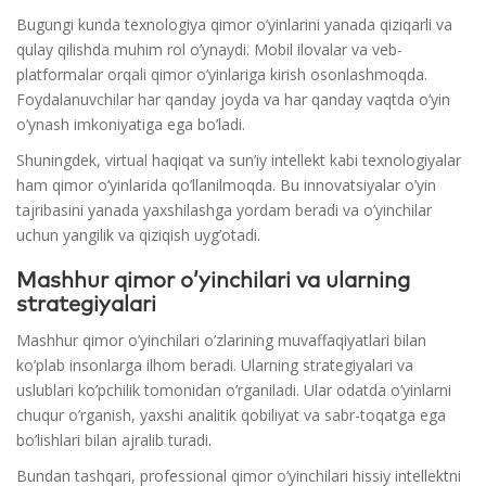
Bugungi kunda texnologiya qimor o’yinlarini yanada qiziqarli va
qulay qilishda muhim rol o’ynaydi. Mobil ilovalar va veb-
platformalar orqali qimor o’yinlariga kirish osonlashmoqda.
Foydalanuvchilar har qanday joyda va har qanday vaqtda o’yin
o’ynash imkoniyatiga ega bo’ladi.
Shuningdek, virtual haqiqat va sun’iy intellekt kabi texnologiyalar
ham qimor o’yinlarida qo’llanilmoqda. Bu innovatsiyalar o’yin
tajribasini yanada yaxshilashga yordam beradi va o’yinchilar
uchun yangilik va qiziqish uyg’otadi.
Mashhur qimor o’yinchilari va ularning
strategiyalari
Mashhur qimor o’yinchilari o’zlarining muvaffaqiyatlari bilan
ko’plab insonlarga ilhom beradi. Ularning strategiyalari va
uslublari ko’pchilik tomonidan o’rganiladi. Ular odatda o’yinlarni
chuqur o’rganish, yaxshi analitik qobiliyat va sabr-toqatga ega
bo’lishlari bilan ajralib turadi.
Bundan tashqari, professional qimor o’yinchilari hissiy intellektni