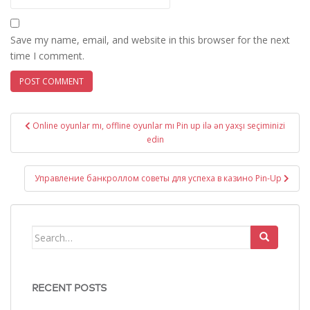
Save my name, email, and website in this browser for the next
time I comment.
Post
Online oyunlar mı, offline oyunlar mı Pin up ilə ən yaxşı seçiminizi
navigation
edin
Управление банкроллом советы для успеха в казино Pin-Up
Search
for:
RECENT POSTS