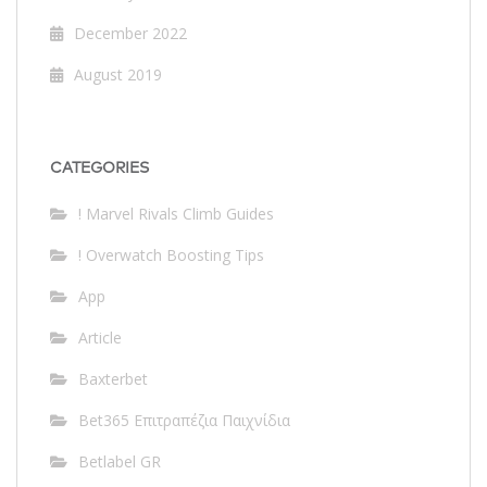
December 2022
August 2019
CATEGORIES
! Marvel Rivals Climb Guides
! Overwatch Boosting Tips
App
Article
Baxterbet
Bet365 Επιτραπέζια Παιχνίδια
Betlabel GR