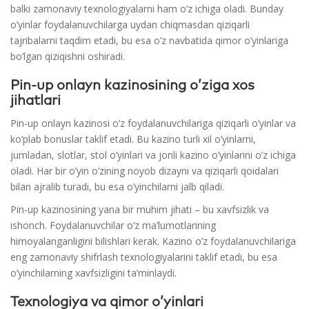
balki zamonaviy texnologiyalarni ham o’z ichiga oladi. Bunday
o’yinlar foydalanuvchilarga uydan chiqmasdan qiziqarli
tajribalarni taqdim etadi, bu esa o’z navbatida qimor o’yinlariga
bo’lgan qiziqishni oshiradi.
Pin-up onlayn kazinosining o’ziga xos
jihatlari
Pin-up onlayn kazinosi o’z foydalanuvchilariga qiziqarli o’yinlar va
ko’plab bonuslar taklif etadi. Bu kazino turli xil o’yinlarni,
jumladan, slotlar, stol o’yinlari va jonli kazino o’yinlarini o’z ichiga
oladi. Har bir o’yin o’zining noyob dizayni va qiziqarli qoidalari
bilan ajralib turadi, bu esa o’yinchilarni jalb qiladi.
Pin-up kazinosining yana bir muhim jihati – bu xavfsizlik va
ishonch. Foydalanuvchilar o’z ma’lumotlarining
himoyalanganligini bilishlari kerak. Kazino o’z foydalanuvchilariga
eng zamonaviy shifrlash texnologiyalarini taklif etadi, bu esa
o’yinchilarning xavfsizligini ta’minlaydi.
Texnologiya va qimor o’yinlari