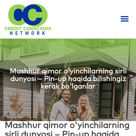
S
k
i
p
t
o
m
a
i
n
Mashhur qimor o'yinchilarning sirli
c
dunyosi – Pin-up haqida bilishingiz
o
kerak bo'lganlar
n
t
e
n
t
Mashhur qimor o'yinchilarning
sirli dunyosi – Pin-up haqida