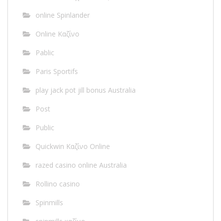
online Spinlander
Online Καζίνο
Pablic
Paris Sportifs
play jack pot jill bonus Australia
Post
Public
Quickwin Καζίνο Online
razed casino online Australia
Rollino casino
Spinmills