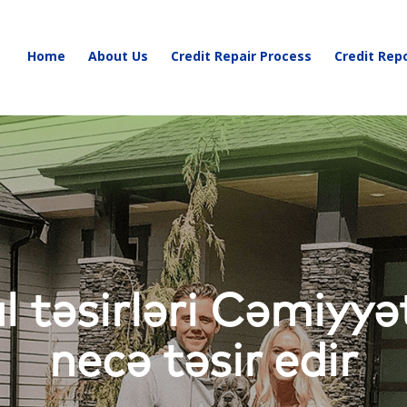
Home
About Us
Credit Repair Process
Credit Rep
 təsirləri Cəmiyyə
necə təsir edir