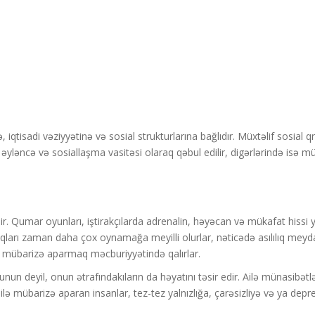
 iqtisadi vəziyyətinə və sosial strukturlarına bağlıdır. Müxtəlif sosial qr
yləncə və sosiallaşma vasitəsi olaraq qəbul edilir, digərlərində isə m
dir. Qumar oyunları, iştirakçılarda adrenalin, həyəcan və mükafat hissi
ndıqları zaman daha çox oynamağa meyilli olurlar, nəticədə asılılıq meyda
lə mübarizə aparmaq məcburiyyətində qalırlar.
çunun deyil, onun ətrafındakıların da həyatını təsir edir. Ailə münasibətlə
ı ilə mübarizə aparan insanlar, tez-tez yalnızlığa, çarəsizliyə və ya depr