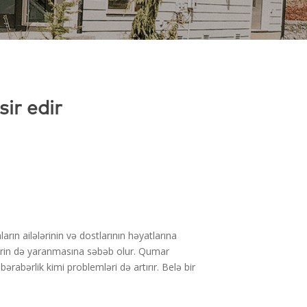
ir edir
rın ailələrinin və dostlarının həyatlarına
lərin də yaranmasına səbəb olur. Qumar
i-bərabərlik kimi problemləri də artırır. Belə bir