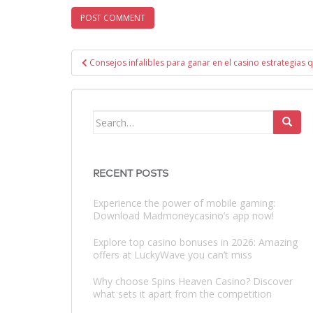
Post
Consejos infalibles para ganar en el casino estrategias 
navigation
Search
for:
RECENT POSTS
Experience the power of mobile gaming:
Download Madmoneycasino’s app now!
Explore top casino bonuses in 2026: Amazing
offers at LuckyWave you can’t miss
Why choose Spins Heaven Casino? Discover
what sets it apart from the competition