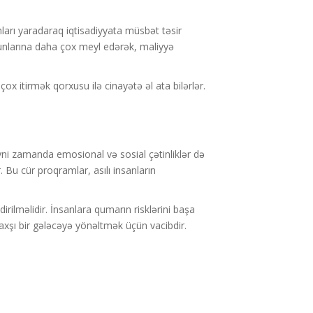
ları yaradaraq iqtisadiyyata müsbət təsir
 oyunlarına daha çox meyl edərək, maliyyə
ox itirmək qorxusu ilə cinayətə əl ata bilərlər.
, eyni zamanda emosional və sosial çətinliklər də
Bu cür proqramlar, asılı insanların
rilməlidir. İnsanlara qumarın risklərini başa
yaxşı bir gələcəyə yönəltmək üçün vacibdir.