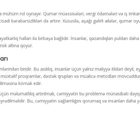
nda mühüm rol oynayır. Qumar müəssisələri, vergi ödəmələri və iş imkan
sadi bərabərsizlikləri də artırır. Xüsusilə, aşağı gəlirli ailələr, qumar
karlıq halları ilə birbaşa bağlıdır. İnsanlar, qazandıqları puldan daha ç
 risk altına qoyur.
arı
lərindən biridir. Bu asılılıq, insanlar üçün yalnız maliyyə itkiləri deyil
 müxtəlif proqramlar, dəstək qrupları və müalicə metodları mövcuddur. 
dilməsinə kömək edir.
 üçün məlumatlılıq artırılmalı, cəmiyyətin bu problemə münasibəti dəyişdi
 öyrədilməlidir. Bu, cəmiyyətin sağlamlığını qorumaq və insanları daha 