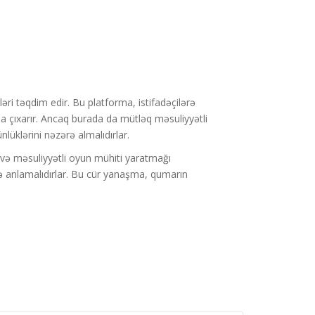
əri təqdim edir. Bu platforma, istifadəçilərə
na çıxarır. Ancaq burada da mütləq məsuliyyətli
lüklərini nəzərə almalıdırlar.
 və məsuliyyətli oyun mühiti yaratmağı
i də anlamalıdırlar. Bu cür yanaşma, qumarın