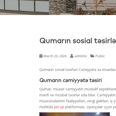
Qumarın sosial təsirlə
March 20, 2026
admlnlx
Public
Qumarın sosial təsirləri Cəmiyyətə və insanlara
Qumarın cəmiyyətə təsiri
Qumar, müasir cəmiyyətin müxtəlif aspektlərinə 
mənfi və müsbət təsirlər edə bilər. Cəmiyyəti
müəssisələrinin fəaliyyətləri, vergi gəlirləri, iş 
mühitdə
pin up
platforması, oyunçular üçün ye