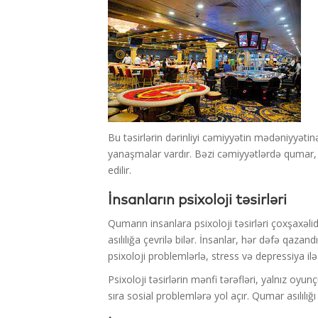
Bu təsirlərin dərinliyi cəmiyyətin mədəniyyətinə,
yanaşmalar vardır. Bəzi cəmiyyətlərdə qumar, ə
edilir.
İnsanların psixoloji təsirləri
Qumarın insanlara psixoloji təsirləri çoxşaxəli
asılılığa çevrilə bilər. İnsanlar, hər dəfə qaza
psixoloji problemlərlə, stress və depressiya i
Psixoloji təsirlərin mənfi tərəfləri, yalnız oyun
sıra sosial problemlərə yol açır. Qumar asılılığ