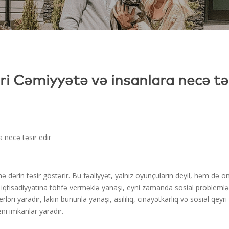
ri Cəmiyyətə və insanlara necə təs
 necə təsir edir
dərin təsir göstərir. Bu fəaliyyət, yalnız oyunçuların deyil, həm də onla
n iqtisadiyyatına töhfə verməklə yanaşı, eyni zamanda sosial problem
yerləri yaradır, lakin bununla yanaşı, asılılıq, cinayətkarlıq və sosial qeyr
ni imkanlar yaradır.