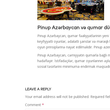
Pinup Azərbaycan və qumar dü
Pinup Azərbaycan, qumar fəaliyyətlərinin yeni b
keyfiyyətli oyunlar, ədalətli şanslar və maraql
oyun prinsiplərinə riayət edilməlidir. Pinup a
Pinup Azərbaycan, cəmiyyətin qumarla bağlı mü
hədəfləyir. İstifadəçilər, qumar oyunlarının əy
sosial təsirlərini minimuma endirmək məqsədi
LEAVE A REPLY
Your email address will not be published.
Required fi
Comment
*