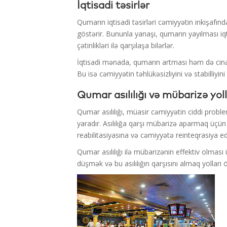
İqtisadi təsirlər
Qumarın iqtisadi təsirləri cəmiyyətin inkişafı
göstərir. Bununla yanaşı, qumarın yayılması iqti
çətinlikləri ilə qarşılaşa bilərlər.
İqtisadi mənada, qumarın artması həm də cinayət
Bu isə cəmiyyətin təhlükəsizliyini və stabilliyini
Qumar asılılığı və mübarizə yoll
Qumar asılılığı, müasir cəmiyyətin ciddi problem
yaradır. Asılılığa qarşı mübarizə aparmaq üçün
reabilitasiyasına və cəmiyyətə reinteqrasiya e
Qumar asılılığı ilə mübarizənin effektiv olması
düşmək və bu asılılığın qarşısını almaq yolları