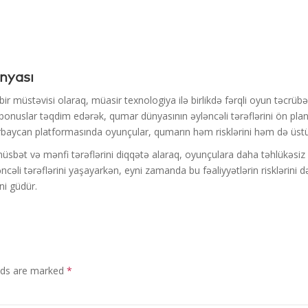
nyası
ir müstəvisi olaraq, müasir texnologiya ilə birlikdə fərqli oyun təcrübəl
ı bonuslar təqdim edərək, qumar dünyasının əyləncəli tərəflərini ön pla
zerbaycan platformasında oyunçular, qumarın həm risklərini həm də üstün
sbət və mənfi tərəflərini diqqətə alaraq, oyunçulara daha təhlükəsiz
ləncəli tərəflərini yaşayarkən, eyni zamanda bu fəaliyyətlərin risklərin
ni güdür.
elds are marked
*