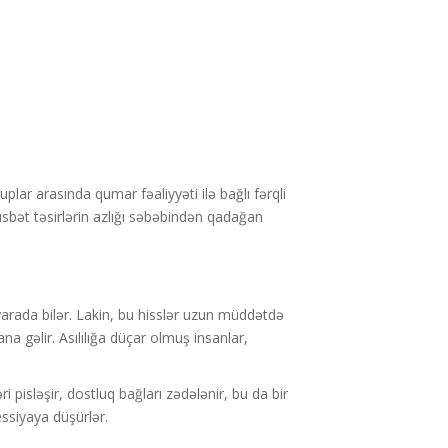
uplar arasında qumar fəaliyyəti ilə bağlı fərqli
üsbət təsirlərin azlığı səbəbindən qadağan
 yarada bilər. Lakin, bu hisslər uzun müddətdə
na gəlir. Asılılığa düçar olmuş insanlar,
ri pisləşir, dostluq bağları zədələnir, bu da bir
essiyaya düşürlər.