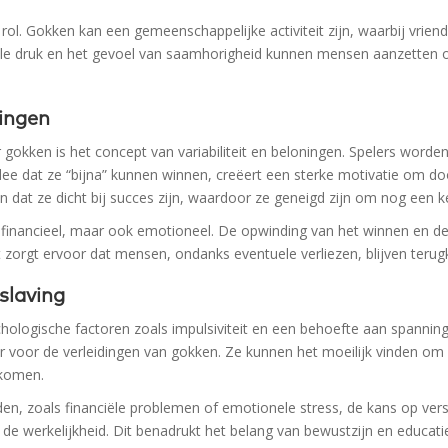
rol. Gokken kan een gemeenschappelijke activiteit zijn, waarbij vr
le druk en het gevoel van saamhorigheid kunnen mensen aanzetten om 
ningen
 gokken is het concept van variabiliteit en beloningen. Spelers word
dee dat ze “bijna” kunnen winnen, creëert een sterke motivatie om d
 dat ze dicht bij succes zijn, waardoor ze geneigd zijn om nog een k
n financieel, maar ook emotioneel. De opwinding van het winnen en d
it zorgt ervoor dat mensen, ondanks eventuele verliezen, blijven teru
slaving
chologische factoren zoals impulsiviteit en een behoefte aan spannin
r voor de verleidingen van gokken. Ze kunnen het moeilijk vinden o
tkomen.
, zoals financiële problemen of emotionele stress, de kans op versla
e werkelijkheid. Dit benadrukt het belang van bewustzijn en educati