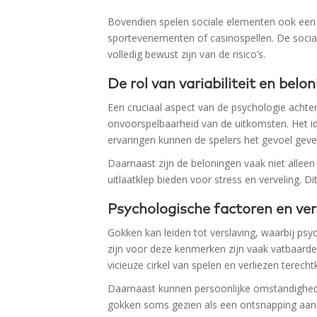
Bovendien spelen sociale elementen ook een 
sportevenementen of casinospellen. De socia
volledig bewust zijn van de risico’s.
De rol van variabiliteit en belo
Een cruciaal aspect van de psychologie achter
onvoorspelbaarheid van de uitkomsten. Het i
ervaringen kunnen de spelers het gevoel geven
Daarnaast zijn de beloningen vaak niet allee
uitlaatklep bieden voor stress en verveling. D
Psychologische factoren en ver
Gokken kan leiden tot verslaving, waarbij psy
zijn voor deze kenmerken zijn vaak vatbaarde
vicieuze cirkel van spelen en verliezen terech
Daarnaast kunnen persoonlijke omstandigheden
gokken soms gezien als een ontsnapping aan d