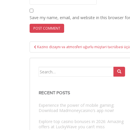
Save my name, email, and website in this browser fo
Post
Kazino dizaynı və atmosferi uğurlu müştəri təcrübəsi üçü
navigation
Search
for:
RECENT POSTS
Experience the power of mobile gaming:
Download Madmoneycasino’s app now!
Explore top casino bonuses in 2026: Amazing
offers at LuckyWave you can’t miss