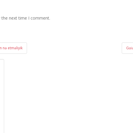
r the next time I comment.
n nə etməliyik
Gui