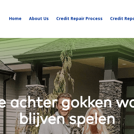
Home
About Us
Credit Repair Process
Credit Rep
ie achter gokken 
blijven spelen