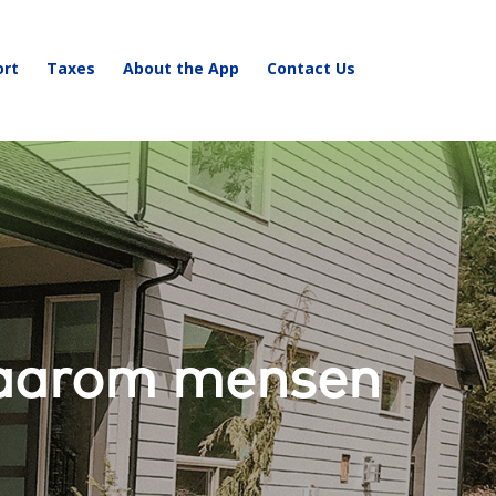
ort
Taxes
About the App
Contact Us
waarom mensen