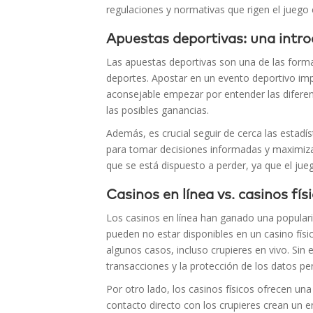
regulaciones y normativas que rigen el juego e
Apuestas deportivas: una intr
Las apuestas deportivas son una de las for
deportes. Apostar en un evento deportivo impli
aconsejable empezar por entender las difere
las posibles ganancias.
Además, es crucial seguir de cerca las estadís
para tomar decisiones informadas y maximiza
que se está dispuesto a perder, ya que el jue
Casinos en línea vs. casinos fís
Los casinos en línea han ganado una populari
pueden no estar disponibles en un casino físi
algunos casos, incluso crupieres en vivo. Sin
transacciones y la protección de los datos pe
Por otro lado, los casinos físicos ofrecen una
contacto directo con los crupieres crean un e