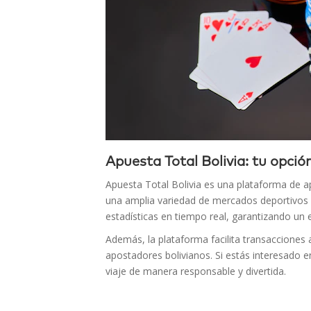
Apuesta Total Bolivia: tu opció
Apuesta Total Bolivia es una plataforma de a
una amplia variedad de mercados deportivos y
estadísticas en tiempo real, garantizando un
Además, la plataforma facilita transacciones 
apostadores bolivianos. Si estás interesado e
viaje de manera responsable y divertida.