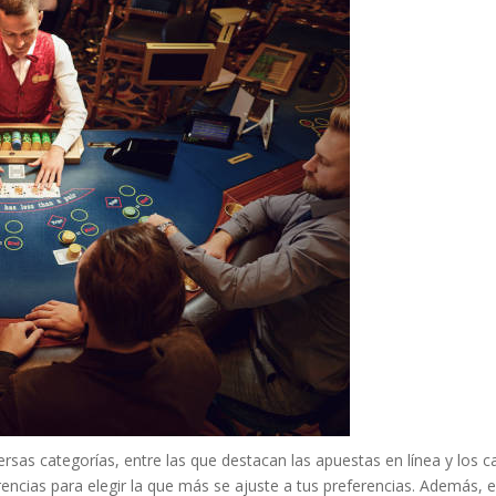
ersas categorías, entre las que destacan las apuestas en línea y los 
erencias para elegir la que más se ajuste a tus preferencias. Además, e