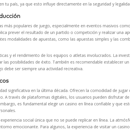
n tu país, ya que esto influye directamente en la seguridad y legalida
oducción
mas más populares de juego, especialmente en eventos masivos como
ca prever el resultado de un partido o competición y realizar una apu
ntes modalidades de apuestas, como las apuestas simples y las com
ticas y el rendimiento de los equipos o atletas involucrados. La invest
r las posibilidades de éxito. También es recomendable establecer un
go debe ser siempre una actividad recreativa.
icos
dad significativa en la última década. Ofrecen la comodidad de juga
co. A través de plataformas digitales, los usuarios pueden disfrutar
 embargo, es fundamental elegir un casino en línea confiable y que est
rsonales.
 experiencia social única que no se puede replicar en línea. La atmósf
ntorno emocionante. Para algunos, la experiencia de visitar un casino 