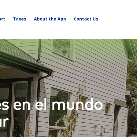
ort
Taxes
About the App
Contact Us
es en el mundo
ar