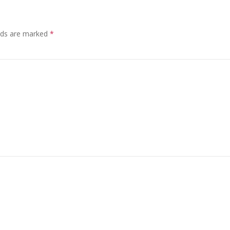
elds are marked
*