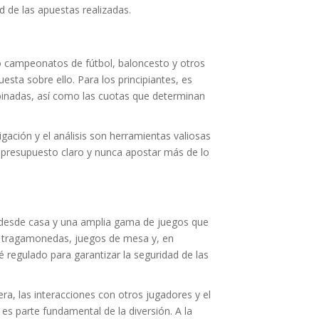
d de las apuestas realizadas.
 campeonatos de fútbol, baloncesto y otros
esta sobre ello. Para los principiantes, es
binadas, así como las cuotas que determinan
igación y el análisis son herramientas valiosas
 presupuesto claro y nunca apostar más de lo
r desde casa y una amplia gama de juegos que
 de tragamonedas, juegos de mesa y, en
é regulado para garantizar la seguridad de las
era, las interacciones con otros jugadores y el
es parte fundamental de la diversión. A la