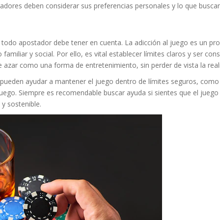
gadores deben considerar sus preferencias personales y lo que buscan
 todo apostador debe tener en cuenta. La adicción al juego es un pro
miliar y social. Por ello, es vital establecer límites claros y ser con
de azar como una forma de entretenimiento, sin perder de vista la real
 pueden ayudar a mantener el juego dentro de límites seguros, como 
uego. Siempre es recomendable buscar ayuda si sientes que el juego 
 y sostenible.