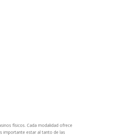
casinos físicos. Cada modalidad ofrece
s importante estar al tanto de las