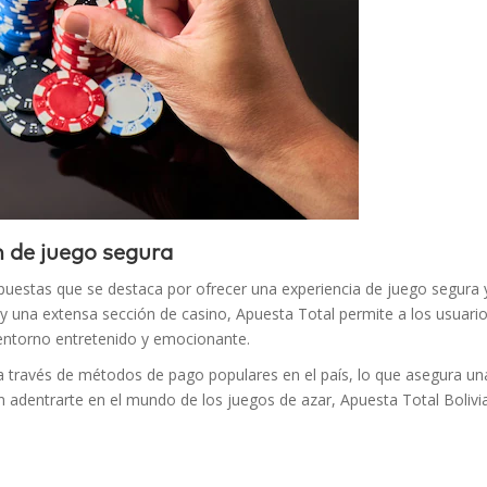
n de juego segura
puestas que se destaca por ofrecer una experiencia de juego segura y
 una extensa sección de casino, Apuesta Total permite a los usuarios
 entorno entretenido y emocionante.
a través de métodos de pago populares en el país, lo que asegura una 
n adentrarte en el mundo de los juegos de azar, Apuesta Total Bolivi