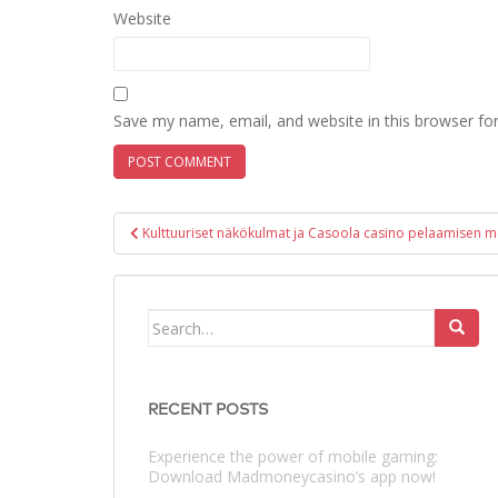
Website
Save my name, email, and website in this browser fo
Post
Kulttuuriset näkökulmat ja Casoola casino pelaamisen 
navigation
Search
for:
RECENT POSTS
Experience the power of mobile gaming:
Download Madmoneycasino’s app now!