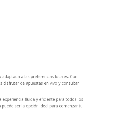
 adaptada a las preferencias locales. Con
 disfrutar de apuestas en vivo y consultar
experiencia fluida y eficiente para todos los
a puede ser la opción ideal para comenzar tu