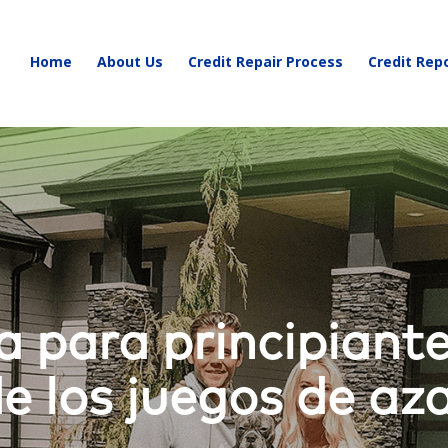
Home
About Us
Credit Repair Process
Credit Rep
 para principiant
e los juegos de az