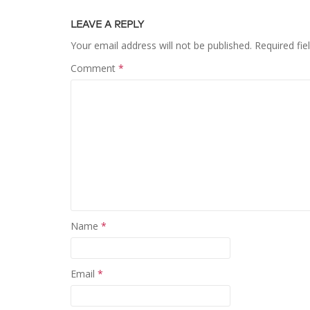
LEAVE A REPLY
Your email address will not be published.
Required fi
Comment
*
Name
*
Email
*