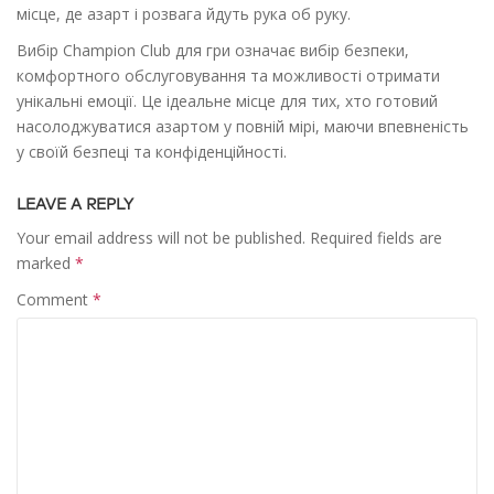
місце, де азарт і розвага йдуть рука об руку.
Вибір Champion Club для гри означає вибір безпеки,
комфортного обслуговування та можливості отримати
унікальні емоції. Це ідеальне місце для тих, хто готовий
насолоджуватися азартом у повній мірі, маючи впевненість
у своїй безпеці та конфіденційності.
LEAVE A REPLY
Your email address will not be published.
Required fields are
marked
*
Comment
*