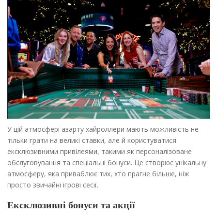
У цій атмосфері азарту хайроллери мають можливість не
тільки грати на великі ставки, але й користуватися
ексклюзивними привілеями, такими як персоналізоване
обслуговування та спеціальні бонуси. Це створює унікальну
атмосферу, яка приваблює тих, хто прагне більше, ніж
просто звичайні ігрові сесії.
Ексклюзивні бонуси та акції