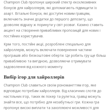
Champion Club пропонує широкий спектр ексклюзивних
бонусів для хайроллерів, які допомагають підвищити їх
азарт. Вітальні бонуси, які доступні новим гравцям,
включають значні додатки до першого депозиту, що
дозволяє відразу ж поринути у світ розваг. Казино ставить
акцент на створення привабливих пропозицій для нових і
постійних користувачів.
Крім того, постійні акції, розроблені спеціально для
хайроллерів, можуть включати повернення частини
програшів або безкоштовні оберти. Це робить гру ще більш
привабливою та вигідною, дозволяючи отримувати
задоволення від кожного моменту.
Вибір ігор для хайроллерів
Champion Club славиться своїм різноманіттям ігор, яке
відповідає потребам хайроллерів. Від класичних слотів до
настільних ігор, таких як покер та рулетка, гравці можуть
знайти все, що потрібно для незабутньої гри. Кожна гра
пропонує високі виплати та захоплюючі можливості для