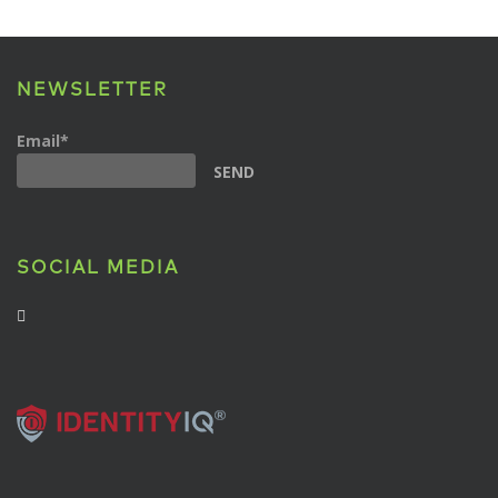
NEWSLETTER
Email*
SOCIAL MEDIA