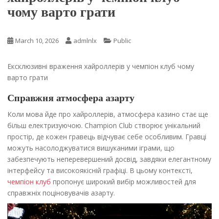
чому варто грати
March 10, 2026
admlnlx
Public
Ексклюзивні враження хайроллерів у чемпіон клуб чому
варто грати
Справжня атмосфера азарту
Коли мова йде про хайроллерів, атмосфера казино стає ще
більш електризуючою. Champion Club створює унікальний
простір, де кожен гравець відчуває себе особливим. Гравці
можуть насолоджуватися вишуканими іграми, що
забезпечують неперевершений досвід, завдяки елегантному
інтерфейсу та високоякісній графіці. В цьому контексті,
чемпіон клуб
пропонує широкий вибір можливостей для
справжніх поціновувачів азарту.