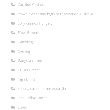
Corgibet Casino
crown play casino login or registration Australia
dolly casinos Hungary
Efbet Bewertung
Gambling
Gaming
Gangsta casino
GGBet Greece
High Limits
kahuna casino online Australia
leon Καζίνο Online
Lizaro