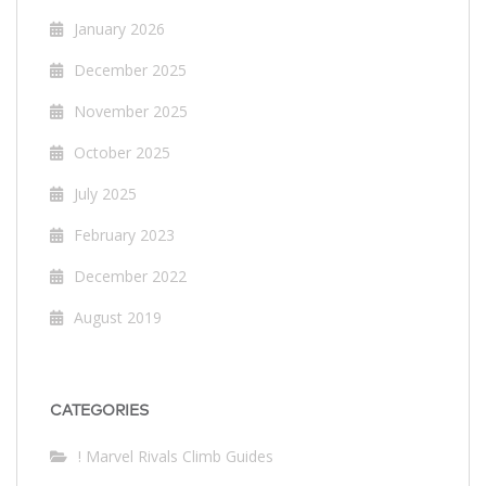
January 2026
December 2025
November 2025
October 2025
July 2025
February 2023
December 2022
August 2019
CATEGORIES
! Marvel Rivals Climb Guides