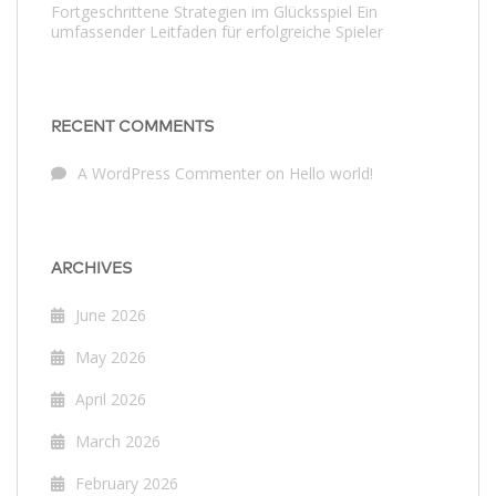
Fortgeschrittene Strategien im Glücksspiel Ein
umfassender Leitfaden für erfolgreiche Spieler
RECENT COMMENTS
A WordPress Commenter
on
Hello world!
ARCHIVES
June 2026
May 2026
April 2026
March 2026
February 2026