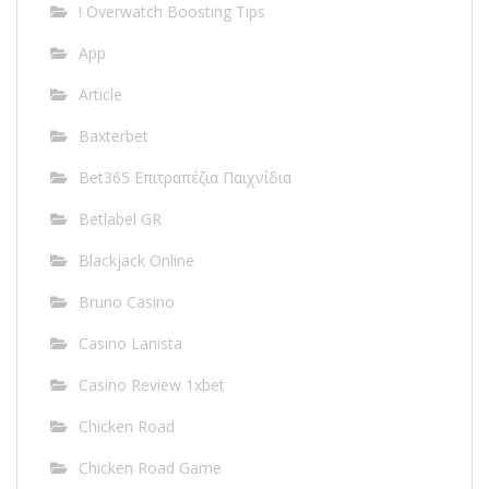
! Overwatch Boosting Tips
App
Article
Baxterbet
Bet365 Επιτραπέζια Παιχνίδια
Betlabel GR
Blackjack Online
Bruno Casino
Casino Lanista
Casino Review 1xbet
Chicken Road
Chicken Road Game