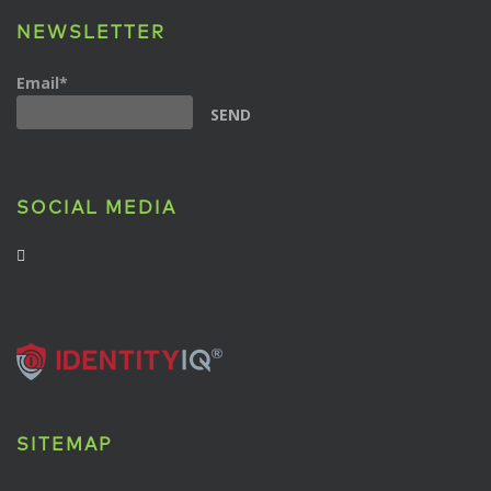
NEWSLETTER
Email*
SOCIAL MEDIA
SITEMAP