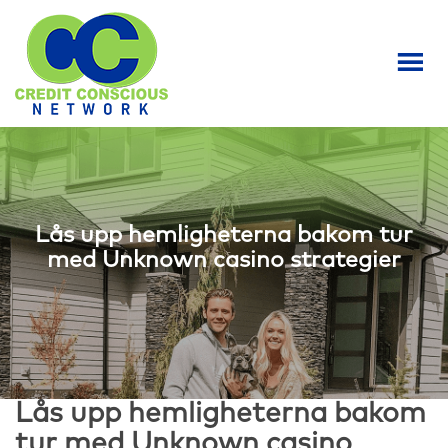
S
k
i
p
t
o
m
a
i
n
Lås upp hemligheterna bakom tur
c
med Unknown casino strategier
o
n
t
e
n
t
Lås upp hemligheterna bakom
tur med Unknown casino