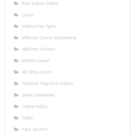
leon Καζίνο Online
Lizaro
Malina Free Spins
Millioner Casino Switzerland
Millioner Schweiz
Mobile Casino
Mr Sloty casino
National Παιχνίδια Καζίνο
online Spinlander
Online Καζίνο
Pablic
Paris Sportifs