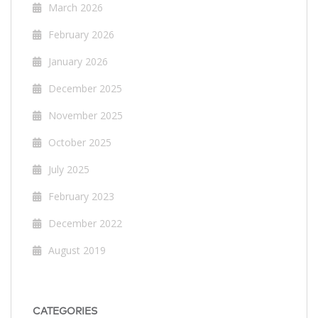
March 2026
February 2026
January 2026
December 2025
November 2025
October 2025
July 2025
February 2023
December 2022
August 2019
CATEGORIES