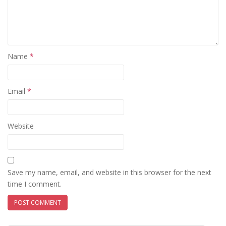
Name
*
Email
*
Website
Save my name, email, and website in this browser for the next
time I comment.