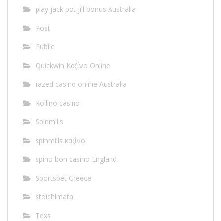
play jack pot jill bonus Australia
Post
Public
Quickwin Καζίνο Online
razed casino online Australia
Rollino casino
Spinmills
spinmills καζίνο
spino bon casino England
Sportsbet Greece
stoichimata
Texs