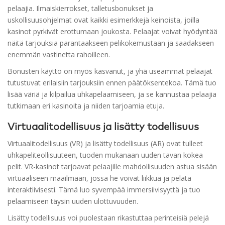
pelaajia. Ilmaiskierrokset, talletusbonukset ja
uskollisuusohjelmat ovat kaikki esimerkkejä keinoista, joilla
kasinot pyrkivät erottumaan joukosta. Pelaajat voivat hyödyntää
näitä tarjouksia parantaakseen pelikokemustaan ja saadakseen
enemmän vastinetta rahoilleen.
Bonusten käyttö on myös kasvanut, ja yhä useammat pelaajat
tutustuvat erilaisiin tarjouksiin ennen päätöksentekoa. Tämä tuo
lisää väriä ja kilpailua uhkapelaamiseen, ja se kannustaa pelaajia
tutkimaan eri kasinoita ja niiden tarjoamia etuja.
Virtuaalitodellisuus ja lisätty todellisuus
Virtuaalitodellisuus (VR) ja lisätty todellisuus (AR) ovat tulleet
uhkapeliteollisuuteen, tuoden mukanaan uuden tavan kokea
pelit. VR-kasinot tarjoavat pelaajille mahdollisuuden astua sisään
virtuaaliseen maailmaan, jossa he voivat liikkua ja pelata
interaktiivisesti. Tämä luo syvempää immersiivisyyttä ja tuo
pelaamiseen täysin uuden ulottuvuuden.
Lisätty todellisuus voi puolestaan rikastuttaa perinteisiä pelejä