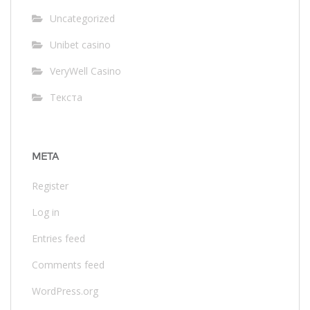
Uncategorized
Unibet casino
VeryWell Casino
Текста
META
Register
Log in
Entries feed
Comments feed
WordPress.org