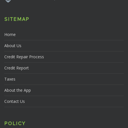
SITEMAP
Home
About Us
Credit Repair Process
Credit Report
Taxes
About the App
Contact Us
POLICY