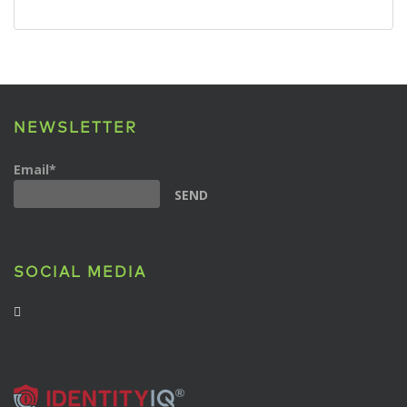
NEWSLETTER
Email*
SOCIAL MEDIA