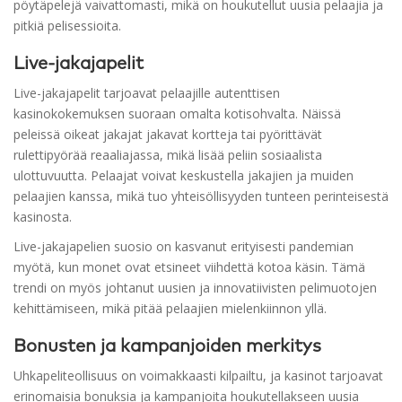
pöytäpelejä vaivattomasti, mikä on houkutellut uusia pelaajia ja
pitkiä pelisessioita.
Live-jakajapelit
Live-jakajapelit tarjoavat pelaajille autenttisen
kasinokokemuksen suoraan omalta kotisohvalta. Näissä
peleissä oikeat jakajat jakavat kortteja tai pyörittävät
rulettipyörää reaaliajassa, mikä lisää peliin sosiaalista
ulottuvuutta. Pelaajat voivat keskustella jakajien ja muiden
pelaajien kanssa, mikä tuo yhteisöllisyyden tunteen perinteisestä
kasinosta.
Live-jakajapelien suosio on kasvanut erityisesti pandemian
myötä, kun monet ovat etsineet viihdettä kotoa käsin. Tämä
trendi on myös johtanut uusien ja innovatiivisten pelimuotojen
kehittämiseen, mikä pitää pelaajien mielenkiinnon yllä.
Bonusten ja kampanjoiden merkitys
Uhkapeliteollisuus on voimakkaasti kilpailtu, ja kasinot tarjoavat
erinomaisia bonuksia ja kampanjoita houkutellakseen uusia