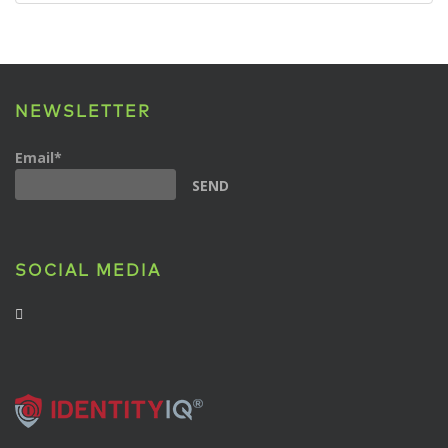
NEWSLETTER
Email*
SOCIAL MEDIA