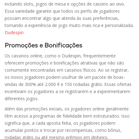
incluindo slots, jogos de mesa e opções de cassino ao vivo.
Essa variedade garante que todos os perfis de jogadores
possam encontrar algo que atenda às suas preferências,
tornando a experiência de jogo muito mais rica e personalizada.
Dudespin
Promoções e Bonificações
Os cassinos online, como o Dudespin, frequentemente
oferecem promoções e bonificações atrativas que não são
comumente encontradas em cassinos físicos. Ao se registrar,
os novos jogadores podem usufruir de um pacote de boas-
vindas de 300% até 2.000 € e 150 rodadas grátis. Essas ofertas
incentivam os jogadores a se registrarem e a experimentarem
diferentes jogos.
Além das promoções iniciais, os jogadores online geralmente
têm acesso a programas de fidelidade bem estruturados. Isso
significa que, a cada aposta feita, os jogadores podem
acumular pontos e trocar por recompensas, como bônus,
rodadas grátis ou até mesmo prêmios em dinheiro,