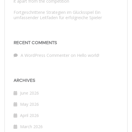
it apart from the competition
Fortgeschrittene Strategien im Glücksspiel Ein
umfassender Leitfaden für erfolgreiche Spieler
RECENT COMMENTS
A WordPress Commenter
on
Hello world!
ARCHIVES
June 2026
May 2026
April 2026
March 2026