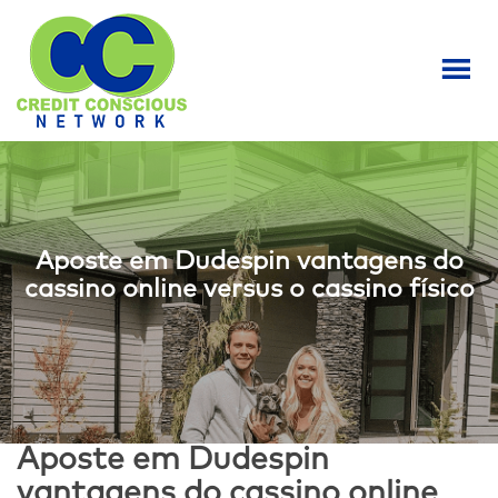
S
k
i
p
t
o
m
a
i
n
Aposte em Dudespin vantagens do
c
cassino online versus o cassino físico
o
n
t
e
n
t
Aposte em Dudespin
vantagens do cassino online