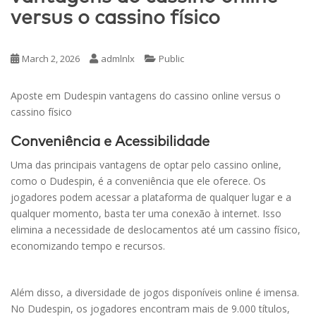
versus o cassino físico
March 2, 2026
admlnlx
Public
Aposte em Dudespin vantagens do cassino online versus o
cassino físico
Conveniência e Acessibilidade
Uma das principais vantagens de optar pelo cassino online,
como o Dudespin, é a conveniência que ele oferece. Os
jogadores podem acessar a plataforma de qualquer lugar e a
qualquer momento, basta ter uma conexão à internet. Isso
elimina a necessidade de deslocamentos até um cassino físico,
economizando tempo e recursos.
Além disso, a diversidade de jogos disponíveis online é imensa.
No Dudespin, os jogadores encontram mais de 9.000 títulos,