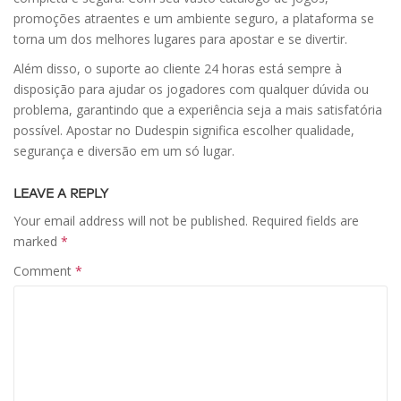
promoções atraentes e um ambiente seguro, a plataforma se
torna um dos melhores lugares para apostar e se divertir.
Além disso, o suporte ao cliente 24 horas está sempre à
disposição para ajudar os jogadores com qualquer dúvida ou
problema, garantindo que a experiência seja a mais satisfatória
possível. Apostar no Dudespin significa escolher qualidade,
segurança e diversão em um só lugar.
LEAVE A REPLY
Your email address will not be published.
Required fields are
marked
*
Comment
*