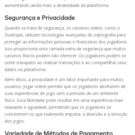
aumentando ainda mais a atratividade da plataforma.
Segurança e Privacidade
Quando se trata de segurança, os cassinos online, como o
Dudespin, utilizam tecnologias avançadas de criptografia para
proteger as informações pessoais e financeiras dos jogadores.
Isso proporciona uma camada extra de segurança que muitos
cassinos físicos podem não oferecer. Os jogadores podem se
sentir tranquilos ao realizar transações e ao compartilhar seus
dados na plataforma.
Além disso, a privacidade é um fator importante para muitos
usuários. Jogar online permite que os jogadores desfrutem de
suas experiências de jogo sem a pressão de um ambiente
físico. Essa liberdade pode resultar em uma experiência mais
relaxante e agradável, permitindo que os jogadores se
concentrem no que realmente importa: a diversão e a emoção
dos jogos.
Variedade de Métodos de Pagamento