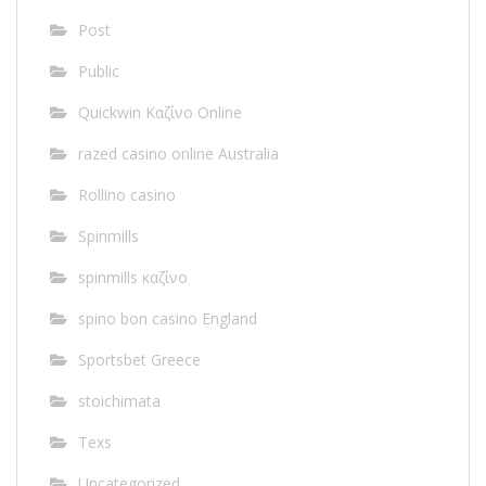
Post
Public
Quickwin Καζίνο Online
razed casino online Australia
Rollino casino
Spinmills
spinmills καζίνο
spino bon casino England
Sportsbet Greece
stoichimata
Texs
Uncategorized