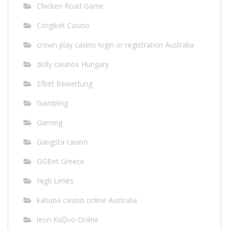
Chicken Road Game
Corgibet Casino
crown play casino login or registration Australia
dolly casinos Hungary
Efbet Bewertung
Gambling
Gaming
Gangsta casino
GGBet Greece
High Limits
kahuna casino online Australia
leon Καζίνο Online