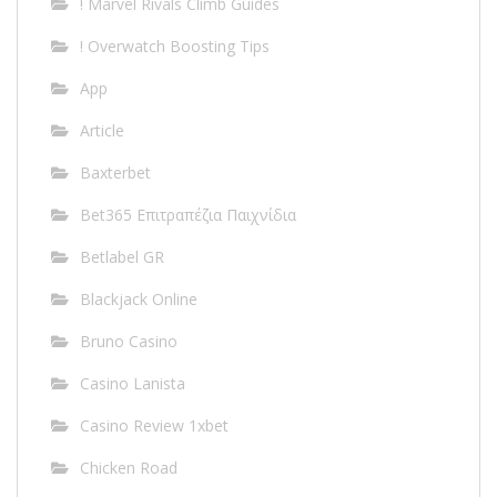
! Marvel Rivals Climb Guides
! Overwatch Boosting Tips
App
Article
Baxterbet
Bet365 Επιτραπέζια Παιχνίδια
Betlabel GR
Blackjack Online
Bruno Casino
Casino Lanista
Casino Review 1xbet
Chicken Road