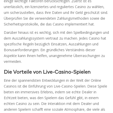
einige wichtige Faktoren berücksichtigen. Zuerst ist es
unerlässlich, ein lizenziertes und reguliertes Casino zu wählen,
um sicherzustellen, dass Ihre Daten und Ihr Geld geschützt sind.
Überprüfen Sie die verwendeten Zahlungsmethoden sowie die
Sicherheitsprotokolle, die das Casino implementiert hat.
Darüber hinaus ist es wichtig, sich mit den Spielbedingungen und
dem Auszahlungssystem vertraut zu machen. Jedes Casino hat
spezifische Regeln bezüglich Einsätzen, Auszahlungen und
Bonusanforderungen. Ein gründliches Verständnis dieser
Aspekte kann Ihnen helfen, unangenehme Überraschungen zu
vermeiden.
Die Vorteile von Live-Casino-Spielen
Eine der spannendsten Entwicklungen in der Welt der Online
Casinos ist die Einführung von Live-Casino-Spielen. Diese Spiele
bieten ein immersives Erlebnis, indem sie echte Dealer in
Echtzeit bieten, was den Spielern das Gefühl gibt, in einem
echten Casino zu sein. Die Interaktion mit dem Dealer und
anderen Spielern schafft eine soziale Atmosphäre, die viele als