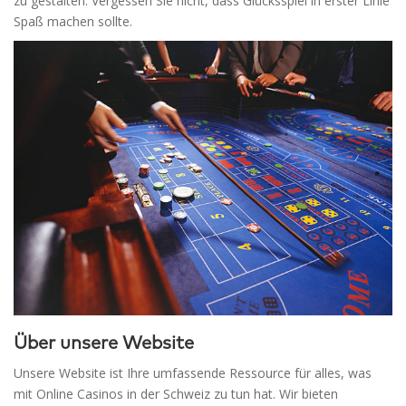
zu gestalten. Vergessen Sie nicht, dass Glücksspiel in erster Linie
Spaß machen sollte.
Über unsere Website
Unsere Website ist Ihre umfassende Ressource für alles, was
mit Online Casinos in der Schweiz zu tun hat. Wir bieten