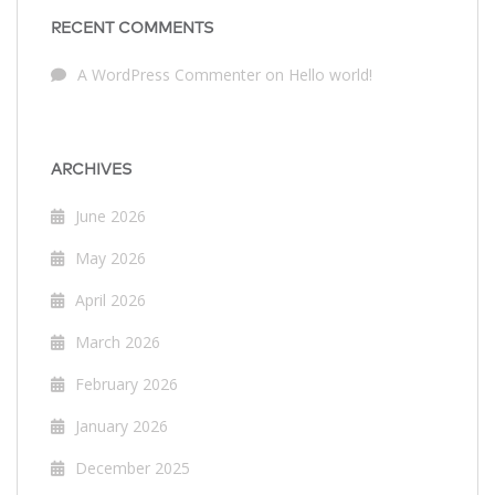
RECENT COMMENTS
A WordPress Commenter
on
Hello world!
ARCHIVES
June 2026
May 2026
April 2026
March 2026
February 2026
January 2026
December 2025