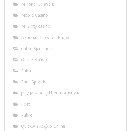
Millioner Schweiz
Mobile Casino
Mr Sloty casino
National Παιχνίδια Καζίνο
online Spinlander
Online Καζίνο
Pablic
Paris Sportifs
play jack pot jill bonus Australia
Post
Public
Quickwin Καζίνο Online