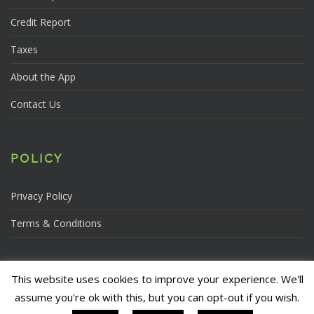
Credit Report
Taxes
About the App
Contact Us
POLICY
Privacy Policy
Terms & Conditions
This website uses cookies to improve your experience. We'll
assume you're ok with this, but you can opt-out if you wish.
Copyright © 2026, The Credit Conscious Network LLC