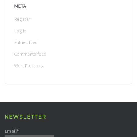
META
Register
Log in
Entries feed
Comments feed
WordPress.org
NEWSLETTER
Email*