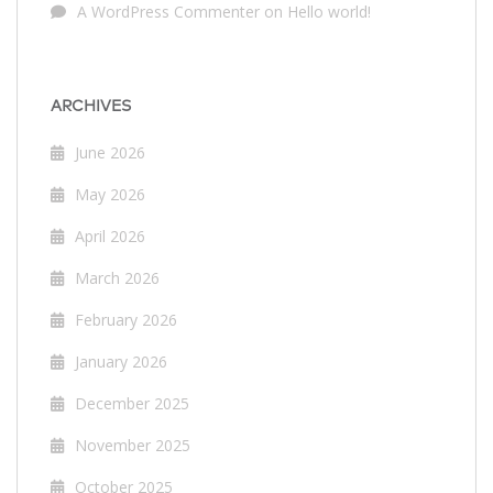
A WordPress Commenter
on
Hello world!
ARCHIVES
June 2026
May 2026
April 2026
March 2026
February 2026
January 2026
December 2025
November 2025
October 2025