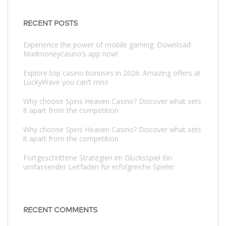
RECENT POSTS
Experience the power of mobile gaming: Download
Madmoneycasino’s app now!
Explore top casino bonuses in 2026: Amazing offers at
LuckyWave you can’t miss
Why choose Spins Heaven Casino? Discover what sets
it apart from the competition
Why choose Spins Heaven Casino? Discover what sets
it apart from the competition
Fortgeschrittene Strategien im Glücksspiel Ein
umfassender Leitfaden für erfolgreiche Spieler
RECENT COMMENTS