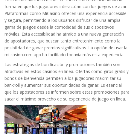
forma en que los jugadores interactúan con los juegos de azar.
Plataformas como MiCasino ofrecen una experiencia accesible
y segura, permitiendo a los usuarios disfrutar de una amplia
gama de juegos desde la comodidad de sus dispositivos
móviles. Esta accesibilidad ha atraído a una nueva generación
de apostadores, que buscan tanto entretenimiento como la
posibilidad de ganar premios significativos. La opción de usar la
mi casino.com app ha facilitado todavía más esta experiencia.
Las estrategias de bonificación y promociones también son
atractivas en estos casinos en línea. Ofertas como giros gratis y
bonos de bienvenida permiten a los jugadores maximizar su
bankroll y aumentar sus oportunidades de ganar. Es esencial
que los apostadores se informen sobre estas promociones para
sacar el máximo provecho de su experiencia de juego en línea.