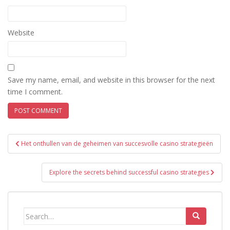
Website
Save my name, email, and website in this browser for the next
time I comment.
Post
Het onthullen van de geheimen van succesvolle casino strategieën
navigation
Explore the secrets behind successful casino strategies
Search
for: