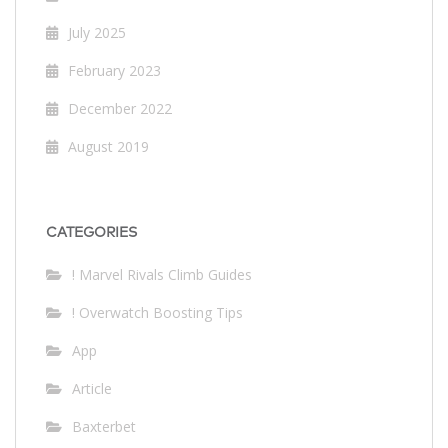
July 2025
February 2023
December 2022
August 2019
CATEGORIES
! Marvel Rivals Climb Guides
! Overwatch Boosting Tips
App
Article
Baxterbet