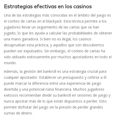
Estrategias efectivas en los casinos
Una de las estrategias más conocidas en el ámbito del juego es
el conteo de cartas en el blackjack. Esta técnica permite a los
jugadores llevar un seguimiento de las cartas que se han
jugado, lo que les ayuda a calcular las probabilidades de obtener
una mano ganadora. Si bien no es ilegal, los casinos
desaprueban esta práctica, y aquellos que son descubiertos
pueden ser expulsados. Sin embargo, el conteo de cartas ha
sido utilizado exitosamente por muchos apostadores en todo el
mundo.
Además, la gestión del bankroll es una estrategia crucial para
cualquier apostador. Establecer un presupuesto y ceñirse a él
puede marcar la diferencia entre una experiencia de juego
divertida y una potencial ruina financiera. Muchos jugadores
exitosos recomiendan dividir su bankroll en sesiones de juego y
nunca apostar más de lo que están dispuestos a perder. Esto
permite disfrutar del juego sin la presión de perder grandes
sumas de dinero.