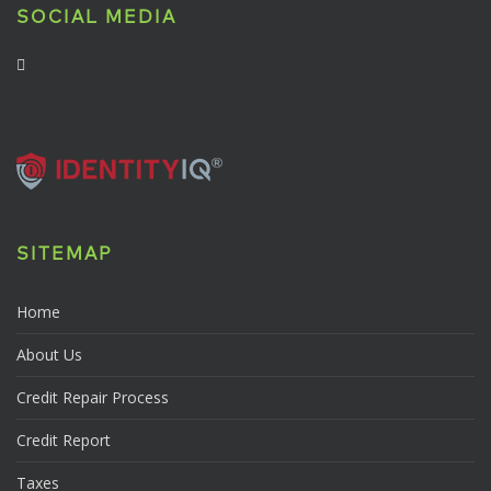
SOCIAL MEDIA
SITEMAP
Home
About Us
Credit Repair Process
Credit Report
Taxes