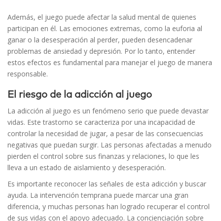
Además, el juego puede afectar la salud mental de quienes
participan en él. Las emociones extremas, como la euforia al
ganar o la desesperación al perder, pueden desencadenar
problemas de ansiedad y depresión. Por lo tanto, entender
estos efectos es fundamental para manejar el juego de manera
responsable.
El riesgo de la adicción al juego
La adicción al juego es un fenómeno serio que puede devastar
vidas. Este trastorno se caracteriza por una incapacidad de
controlar la necesidad de jugar, a pesar de las consecuencias
negativas que puedan surgir. Las personas afectadas a menudo
pierden el control sobre sus finanzas y relaciones, lo que les
lleva a un estado de aislamiento y desesperación.
Es importante reconocer las señales de esta adicción y buscar
ayuda. La intervención temprana puede marcar una gran
diferencia, y muchas personas han logrado recuperar el control
de sus vidas con el apoyo adecuado. La concienciación sobre