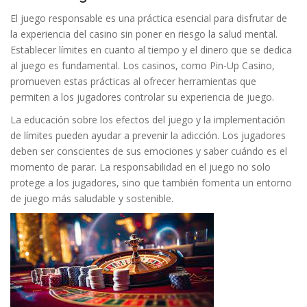
El juego responsable es una práctica esencial para disfrutar de
la experiencia del casino sin poner en riesgo la salud mental.
Establecer límites en cuanto al tiempo y el dinero que se dedica
al juego es fundamental. Los casinos, como Pin-Up Casino,
promueven estas prácticas al ofrecer herramientas que
permiten a los jugadores controlar su experiencia de juego.
La educación sobre los efectos del juego y la implementación
de límites pueden ayudar a prevenir la adicción. Los jugadores
deben ser conscientes de sus emociones y saber cuándo es el
momento de parar. La responsabilidad en el juego no solo
protege a los jugadores, sino que también fomenta un entorno
de juego más saludable y sostenible.