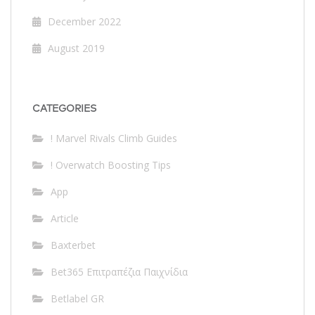
December 2022
August 2019
CATEGORIES
! Marvel Rivals Climb Guides
! Overwatch Boosting Tips
App
Article
Baxterbet
Bet365 Επιτραπέζια Παιχνίδια
Betlabel GR