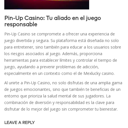
Pin-Up Casino: Tu aliado en el juego
responsable
Pin-Up Casino se compromete a ofrecer una experiencia de
juego divertida y segura. Su plataforma está diseñada no solo
para entretener, sino también para educar a los usuarios sobre
los riesgos asociados al juego. Además, proporciona
herramientas para establecer límites y controlar el tiempo de
juego, ayudando a prevenir problemas de adicción,
especialmente en un contexto como el de Mexlucky casino.
Al unirte a Pin-Up Casino, no solo disfrutas de una amplia gama
de juegos emocionantes, sino que también te beneficias de un
entorno que prioriza la salud mental de sus jugadores. La
combinación de diversión y responsabilidad es la clave para
disfrutar de lo mejor del juego sin comprometer tu bienestar.
LEAVE A REPLY