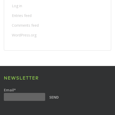
Log in
Entries feed
Comments feed
WordPress.org
NEWSLETTER
Email*