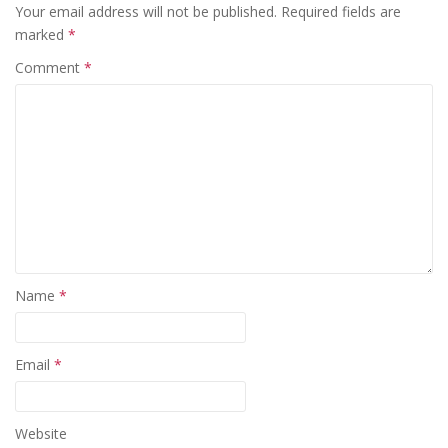
Your email address will not be published.
Required fields are
marked
*
Comment
*
Name
*
Email
*
Website