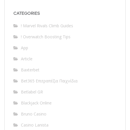
CATEGORIES
! Marvel Rivals Climb Guides
! Overwatch Boosting Tips
App
Article
Baxterbet
Bet365 Επιτραπέζια Παιχνίδια
Betlabel GR
Blackjack Online
Bruno Casino
Casino Lanista