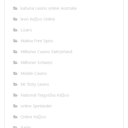
kahuna casino online Australia
leon Καζίνο Online
Lizaro
Malina Free Spins
Millioner Casino Switzerland
Millioner Schweiz
Mobile Casino
Mr Sloty casino
National Παιχνίδια Καζίνο
online Spinlander
Online Καζίνο
Pablic