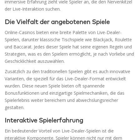
immersive Erfahrung zieht viele Spieler an, die den Nervenkitzel
der Live-Interaktion suchen.
Die Vielfalt der angebotenen Spiele
Online-Casinos bieten eine breite Palette von Live-Dealer-
Spielen, darunter klassische Tischspiele wie Blackjack, Roulette
und Baccarat. Jedes dieser Spiele hat seine eigenen Regeln und
Strategien, was es den Spielern ermöglicht, je nach Vorliebe und
Geschicklichkeit auszuwählen.
Zusätzlich zu den traditionellen Spielen gibt es auch innovative
Varianten, die speziell für das Live-Dealer-Format entwickelt
wurden. Diese neuen Spiele bieten oft spannende
Bonusfunktionen und einzigartige Spielmechaniken, die das
Spielerlebnis weiter bereichern und abwechslungsreicher
gestalten.
Interaktive Spielerfahrung
Ein bedeutender Vorteil von Live-Dealer-Spielen ist die
interaktive Komponente. Spieler können nicht nur mit dem