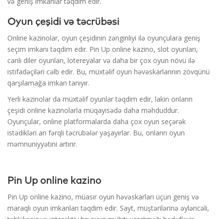
və geniş imkanlar təqdim edir.
Oyun çeşidi və təcrübəsi
Online kazinolar, oyun çeşidinin zənginliyi ilə oyunçulara geniş
seçim imkanı təqdim edir. Pin Up online kazino, slot oyunları,
canlı diler oyunları, lotereyalar və daha bir çox oyun növü ilə
istifadəçiləri cəlb edir. Bu, müxtəlif oyun həvəskarlarının zövqünü
qarşılamağa imkan tanıyır.
Yerli kazinolar da müxtəlif oyunlar təqdim edir, lakin onların
çeşidi online kazinolarla müqayisədə daha məhduddur.
Oyunçular, online platformalarda daha çox oyun seçərək
istədikləri an fərqli təcrübələr yaşayırlar. Bu, onların oyun
məmnuniyyətini artırır.
Pin Up online kazino
Pin Up online kazino, müasir oyun həvəskarları üçün geniş və
maraqlı oyun imkanları təqdim edir. Sayt, müştərilərinə əyləncəli,