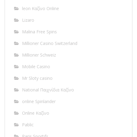
leon Καζίνο Online
Lizaro
Malina Free Spins
Millioner Casino Switzerland
Millioner Schweiz
Mobile Casino
Mr Sloty casino
National Παιχνίδια Καζίνο
online Spinlander
Online Καζίνο
Pablic
Paris Sportifs