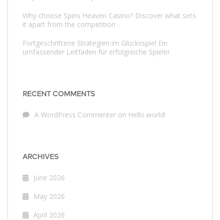
Why choose Spins Heaven Casino? Discover what sets
it apart from the competition
Fortgeschrittene Strategien im Glücksspiel Ein
umfassender Leitfaden für erfolgreiche Spieler
RECENT COMMENTS
A WordPress Commenter
on
Hello world!
ARCHIVES
June 2026
May 2026
April 2026