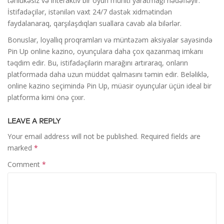
təhlükəsiz və interaktiv bir oyun mühiti yaratmağı hədəfləyir.
İstifadəçilər, istənilən vaxt 24/7 dəstək xidmətindən
faydalanaraq, qarşılaşdıqları suallara cavab ala bilərlər.
Bonuslar, loyallıq proqramları və müntəzəm aksiyalar sayəsində
Pin Up online kazino, oyunçulara daha çox qazanmaq imkanı
təqdim edir. Bu, istifadəçilərin marağını artıraraq, onların
platformada daha uzun müddət qalmasını təmin edir. Beləliklə,
online kazino seçimində Pin Up, müasir oyunçular üçün ideal bir
platforma kimi önə çıxır.
LEAVE A REPLY
Your email address will not be published.
Required fields are
marked
*
Comment
*