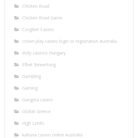
Chicken Road
Chicken Road Game
Corgibet Casino
crown play casino login or registration Australia
dolly casinos Hungary
Efbet Bewertung
Gambling
Gaming
Gangsta casino
GGBet Greece
High Limits
kahuna casino online Australia