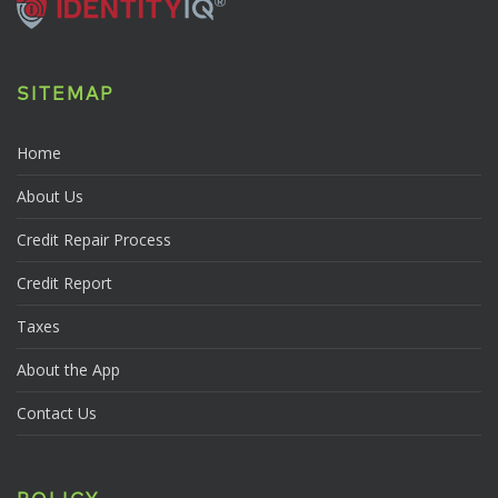
SITEMAP
Home
About Us
Credit Repair Process
Credit Report
Taxes
About the App
Contact Us