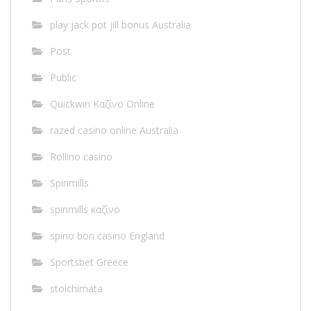
play jack pot jill bonus Australia
Post
Public
Quickwin Καζίνο Online
razed casino online Australia
Rollino casino
Spinmills
spinmills καζίνο
spino bon casino England
Sportsbet Greece
stoichimata