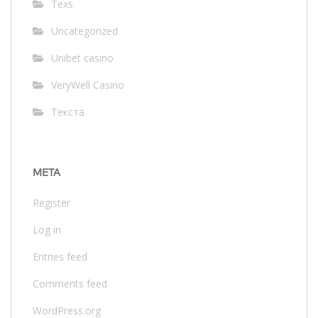
Texs
Uncategorized
Unibet casino
VeryWell Casino
Текста
META
Register
Log in
Entries feed
Comments feed
WordPress.org