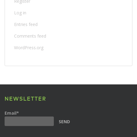
Register
Log in
Entries feed
Comments feed
WordPress.org
NEWSLETTER
Email*