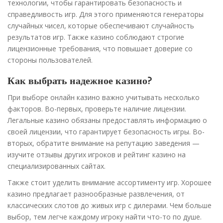
технологии, чтобы гарантировать безопасность и
справедливость игр. Для этого применяются генераторы
случайных чисел, которые обеспечивают случайность
результатов игр. Также казино соблюдают строгие
лицензионные требования, что повышает доверие со
стороны пользователей.
Как выбрать надежное казино?
При выборе онлайн казино важно учитывать несколько
факторов. Во-первых, проверьте наличие лицензии.
Легальные казино обязаны предоставлять информацию о
своей лицензии, что гарантирует безопасность игры. Во-
вторых, обратите внимание на репутацию заведения —
изучите отзывы других игроков и рейтинг казино на
специализированных сайтах.
Также стоит уделить внимание ассортименту игр. Хорошее
казино предлагает разнообразные развлечения, от
классических слотов до живых игр с дилерами. Чем больше
выбор, тем легче каждому игроку найти что-то по душе.