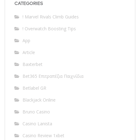
CATEGORIES
! Marvel Rivals Climb Guides
! Overwatch Boosting Tips
App
Article
Baxterbet
Bet365 Επιτραπέζια Παιχνίδια
Betlabel GR
Blackjack Online
Bruno Casino
Casino Lanista
Casino Review 1xbet