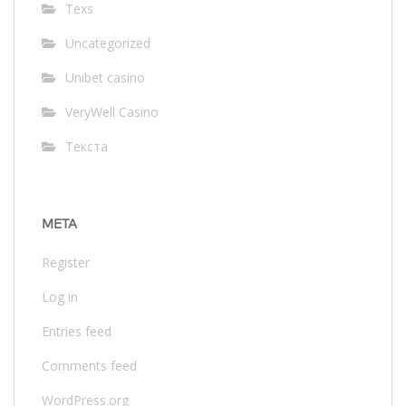
Texs
Uncategorized
Unibet casino
VeryWell Casino
Текста
META
Register
Log in
Entries feed
Comments feed
WordPress.org