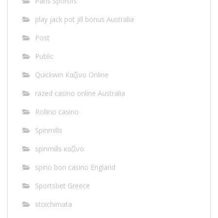
Paris Sportifs
play jack pot jill bonus Australia
Post
Public
Quickwin Καζίνο Online
razed casino online Australia
Rollino casino
Spinmills
spinmills καζίνο
spino bon casino England
Sportsbet Greece
stoichimata