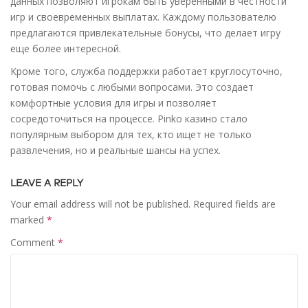
данных позволяют игрокам быть уверенными в честности
игр и своевременных выплатах. Каждому пользователю
предлагаются привлекательные бонусы, что делает игру
еще более интересной.
Кроме того, служба поддержки работает круглосуточно,
готовая помочь с любыми вопросами. Это создает
комфортные условия для игры и позволяет
сосредоточиться на процессе. Pinko казино стало
популярным выбором для тех, кто ищет не только
развлечения, но и реальные шансы на успех.
LEAVE A REPLY
Your email address will not be published.
Required fields are
marked
*
Comment
*