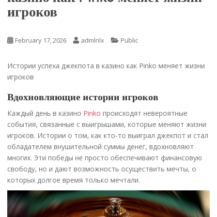
игроков
February 17, 2026
admlnlx
Public
Истории успеха джекпота в казино как Pinko меняет жизни
игроков
Вдохновляющие истории игроков
Каждый день в казино
Pinko
происходят невероятные
события, связанные с выигрышами, которые меняют жизни
игроков. Истории о том, как кто-то выиграл джекпот и стал
обладателем внушительной суммы денег, вдохновляют
многих. Эти победы не просто обеспечивают финансовую
свободу, но и дают возможность осуществить мечты, о
которых долгое время только мечтали.