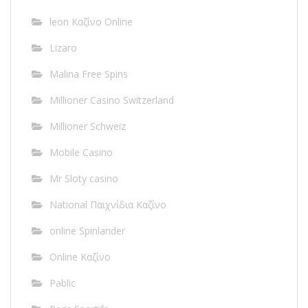
leon Καζίνο Online
Lizaro
Malina Free Spins
Millioner Casino Switzerland
Millioner Schweiz
Mobile Casino
Mr Sloty casino
National Παιχνίδια Καζίνο
online Spinlander
Online Καζίνο
Pablic